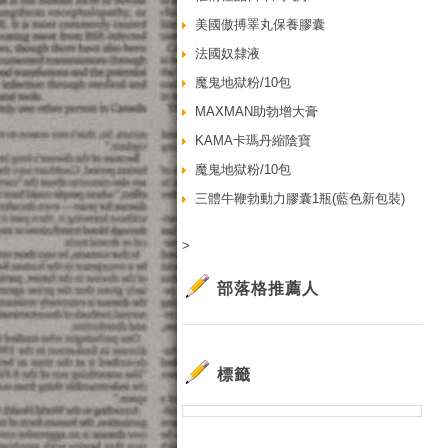
美國傲搏睪丸保養膠囊
法國奴隸液
魔鬼地獄粉/10包
MAXMAN助勃增大膏
KAMA卡瑪丹縮陰寶
魔鬼地獄粉/10包
三體牛鞭勃動力膠囊1瓶(藍色新包裝)
>
部落格推薦人
標籤