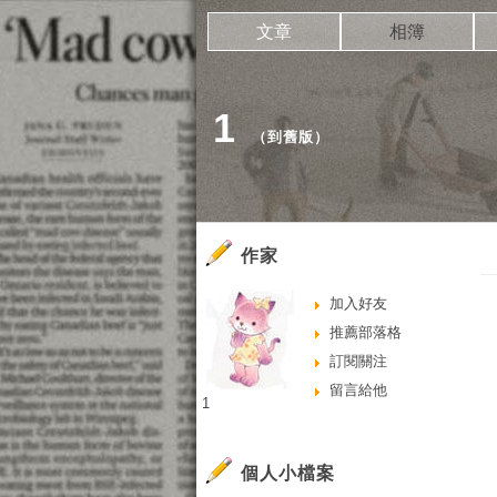
文章
相簿
1
（
到舊版
）
作家
加入好友
推薦部落格
訂閱關注
留言給他
1
個人小檔案