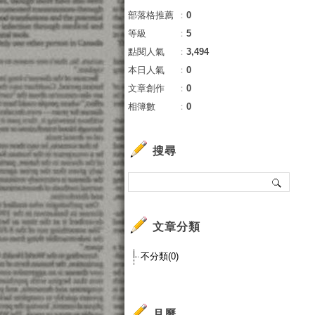
部落格推薦
：
0
等級
：
5
點閱人氣
：
3,494
本日人氣
：
0
文章創作
：
0
相簿數
：
0
搜尋
文章分類
不分類(0)
月曆