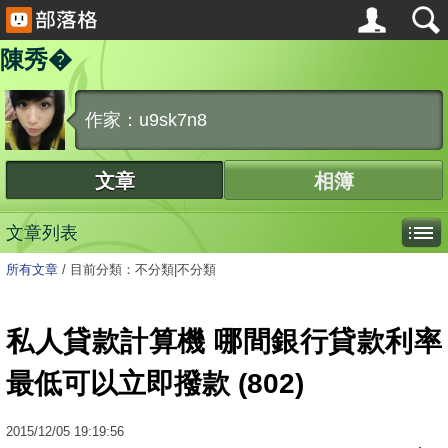
陳秀�
作家：u9sk7n8
文章
相簿
文章列表
所有文章
/
目前分類：不分類|不分類
私人貸款計算機 哪間銀行貸款利率
最低可以立即撥款 (802)
2015
/
12
/
05
19:19:56