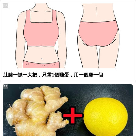
PR
肚腩一抓一大把，只需1個雞蛋，用一個瘦一個
PR