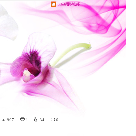
udn網路城邦
907
1
34
0