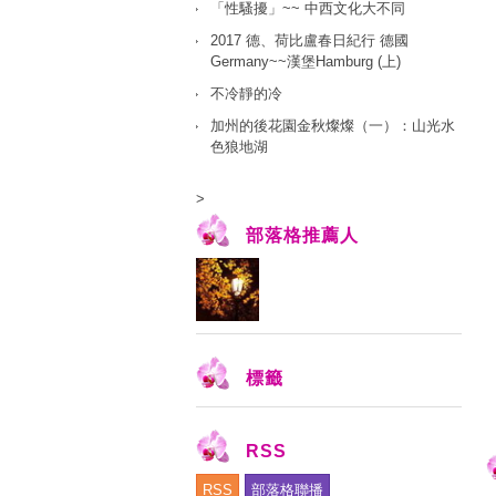
「性騷擾」~~ 中西文化大不同
2017 德、荷比盧春日紀行 德國
Germany~~漢堡Hamburg (上)
不冷靜的冷
加州的後花園金秋燦燦（一）：山光水
色狼地湖
>
部落格推薦人
標籤
RSS
RSS
部落格聯播