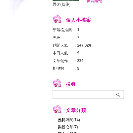
留言給他
思休(秋蓮)
個人小檔案
部落格推薦
：
1
等級
：
7
點閱人氣
：
247,324
本日人氣
：
9
文章創作
：
234
相簿數
：
9
搜尋
文章分類
盞轉聽聞(14)
樂悅心印(7)