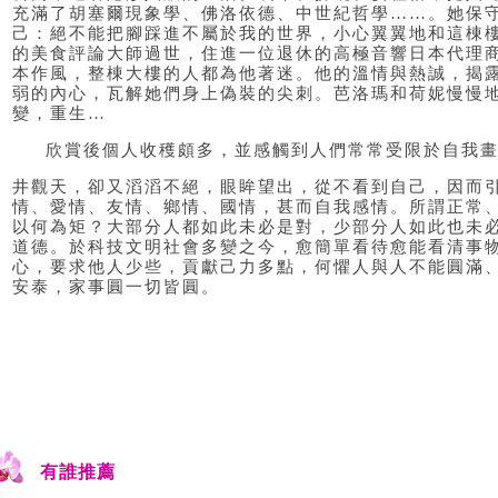
充滿了胡塞爾現象學、佛洛依德、中世紀哲學……。她保
己：絕不能把腳踩進不屬於我的世界，小心翼翼地和這棟
的美食評論大師過世，住進一位退休的高極音響日本代理
本作風，整棟大樓的人都為他著迷。他的溫情與熱誠，揭
弱的內心，瓦解她們身上偽裝的尖刺。芭洛瑪和荷妮慢慢
變，重生…
欣賞後個人收穫頗多，並感觸到人們常常受限於自我
井觀天，卻又滔滔不絕，眼眸望出，從不看到自己，因而
情、愛情、友情、鄉情、國情，甚而自我感情。所謂正常
以何為矩？大部分人都如此未必是對，少部分人如此也未
道德。於科技文明社會多變之今，愈簡單看待愈能看清事
心，要求他人少些，貢獻己力多點，何懼人與人不能圓滿
安泰，家事圓一切皆圓。
有誰推薦