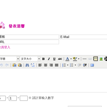
發表迴響
會員登入
字體
文字大小
+
=
※ 請計算輸入數字