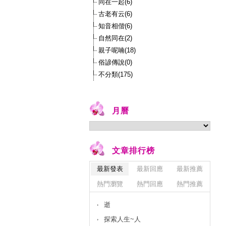
同在一起(6)
古老有云(6)
知音相偕(6)
自然同在(2)
親子呢喃(18)
俗諺傳說(0)
不分類(175)
月曆
文章排行榜
最新發表
最新回應
最新推薦
熱門瀏覽
熱門回應
熱門推薦
逝
探索人生~人