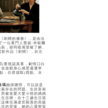
《刺蝟的優雅》，是由法
了一位看門人蕾妮
·
米歇爾
偽裝，卻同樣渴望被了解。
電影作品《刺蝟》，於次
悶
(
要很認真看，劇情口白
，並放鬆身心感受週遭寧
點，任君擷取
(
西點、水
洛瑪
她很聰明，可以說是
思索存在的問題。生於富裕
。而被老愛大驚小怪的媽媽
人生目標：在十三歲生日當
在這棟住滿達官顯貴的高級
耳目的背後，她的心靈密室