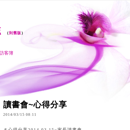
誌
（
到舊版
）
訪客簿
讀書會~心得分享
2014
/
03
/
15
08
:
11
＃心得分享
2014.03.15~家長讀書會