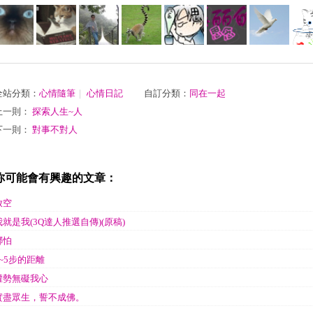
全站分類：
心情隨筆
｜
心情日記
自訂分類：
同在一起
上一則：
探索人生~人
下一則：
對事不對人
你可能會有興趣的文章：
放空
我就是我(3Q達人推選自傳)(原稿)
哪怕
3~5步的距離
權勢無礙我心
實盡眾生，誓不成佛。