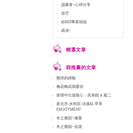
讀書會~心得分享
放空
給603畢業祝福
疏堵~
精選文章
我推薦的文章
難得的經驗
梅花梅花我愛你
疫情中出遊散心：高美館 & 駁二
新北市-永和區-頂溪站-早享
EMJOYMENT
冬之雅韻~擁毳
冬之雅韻~浴湯