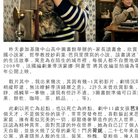
昨天參加基隆中山高中圖書館舉辦的
~
家長讀書會，欣賞
國小說家、哲學教授妙莉葉
·
芭貝里撰寫的小說。該書講述
的生活故事，寓意為在陌生的城市裡，每個人都不自覺地
2008
年，法國編劇兼導演蒙娜
·
阿夏雪 將其改編並拍攝為
年公開上映。
觀片其中，我出來幾次，其因有幾
~1
其初影片，劇情沉
稍縱即逝，無法瞭解導演鋪層之意
)
。
2
許久未曾欣賞影集
靜、感觸單一事物，讓我有些許不適。
3
圖書館準備可口茶
果、餅乾、咖啡、茶、糕品、、、等
)
。
此劇以死亡為起點，也以死亡為終點。劇中
11
歲女孩
芭
個天才，不是個安份的孩子，常常突發奇想，喜歡躲起來
家庭，擁有看似完美的一切，卻厭倦奢華造作的大人世界
誤認為精神異常。面對荒謬的外在世界，她為自己訂了個
天自殺，並放火燒了父母的豪宅！門房
荷妮
，二十七年來
公寓，過著隱形人般的生活。裝笨、扮醜、耍粗俗，掩人