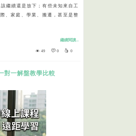
道該繼續還是放下；有些未知來自工
人際、家庭、學業、搬遷，甚至是整
繼續閱讀...
49
0
0
一對一解盤教學比較