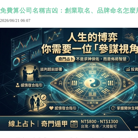
免費算公司名稱吉凶：創業取名、品牌命名怎麼
2026
/
06
/
21
06
:
07