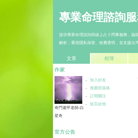
專業命理諮詢服
提供專業命理諮詢與線上占卜問事服務，協
解析；重視隱私保密、收費透明，並支援台
文章
相簿
作家
加入好友
推薦部落格
訂閱關注
留言給他
奇門遁甲老師-白
星奇
官方公告