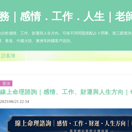
務｜感情．工作．人生｜老
助分析感情、工作、財運與人生方向。可依不同問題搭配占卜問事、第三眼查詢
灣、香港、中國大陸、澳洲等跨國客戶諮詢。
訪客簿
置頂
線上命理諮詢｜感情、工作、財運與人生方向｜
2025
/
06
/
21
22
:
54