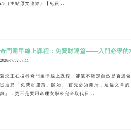
👉 {主站原文連結} 【免費...
奇門遁甲線上課程：免費財運篇——入門必學的
2026
/
07
/
02
07
:
11
若您正在搜尋奇門遁甲線上課程，卻還不確定自己是否適
從這篇「免費財運篇」開始。 首先必須釐清，這篇文章
錢」，更不是要用命理玄學來完全取代日...