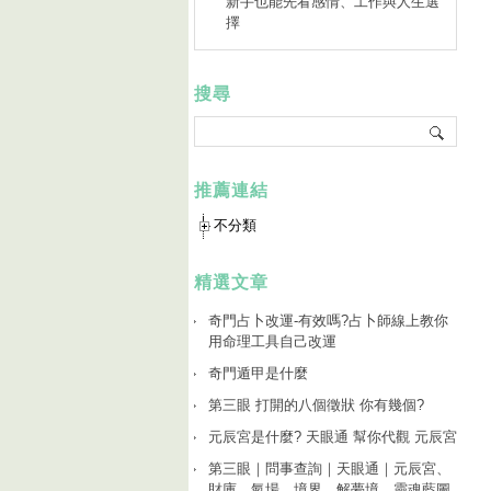
新手也能先看感情、工作與人生選
擇
搜尋
推薦連結
不分類
精選文章
奇門占卜改運-有效嗎?占卜師線上教你
用命理工具自己改運
奇門遁甲是什麼
第三眼 打開的八個徵狀 你有幾個?
元辰宮是什麼? 天眼通 幫你代觀 元辰宮
第三眼｜問事查詢｜天眼通｜元辰宮、
財庫、氣場、境界、解夢境、靈魂藍圖