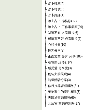
占卜推薦(4)
占卜符號(3)
占卜好評(1)
線上占卜-感情類(17)
線上占卜-工作事業類(29)
財運不好 必看影片(6)
感情運不好 必看影片(2)
心領神會(10)
經咒分享(2)
正面文章 影片 分享(185)
看電影 論修行(2)
感受愛 分享愛(3)
創造力的展現(4)
能量體驗分享(3)
修行指導課程服務(21)
萬物眾生的靈性展現(3)
天眼通查詢服務(69)
元辰宮 查詢與調理(17)