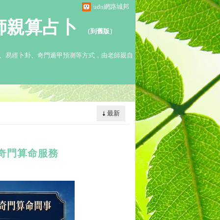
udn網路城邦
師親算占卜
（
到舊版
）
、易經卜卦、奇門遁甲預測等方式，由老師親自
最新
奇門算命服務