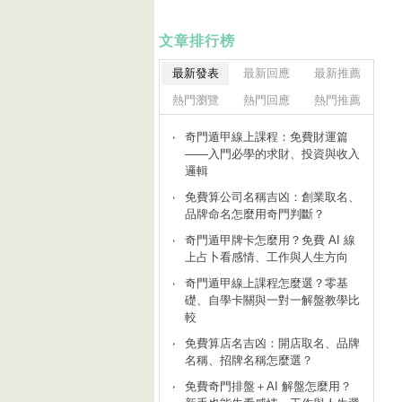
文章排行榜
最新發表
最新回應
最新推薦
熱門瀏覽
熱門回應
熱門推薦
奇門遁甲線上課程：免費財運篇
——入門必學的求財、投資與收入
邏輯
免費算公司名稱吉凶：創業取名、
品牌命名怎麼用奇門判斷？
奇門遁甲牌卡怎麼用？免費 AI 線
上占卜看感情、工作與人生方向
奇門遁甲線上課程怎麼選？零基
礎、自學卡關與一對一解盤教學比
較
免費算店名吉凶：開店取名、品牌
名稱、招牌名稱怎麼選？
免費奇門排盤＋AI 解盤怎麼用？