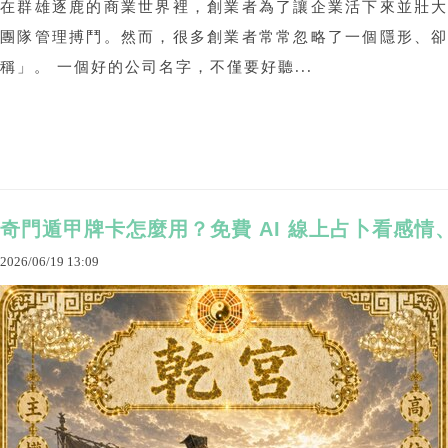
在群雄逐鹿的商業世界裡，創業者為了讓企業活下來並壯
團隊管理搏鬥。然而，很多創業者常常忽略了一個隱形、
稱」。 一個好的公司名字，不僅要好聽...
奇門遁甲牌卡怎麼用？免費 AI 線上占卜看感情
2026
/
06
/
19
13
:
09