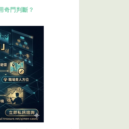
用奇門判斷？