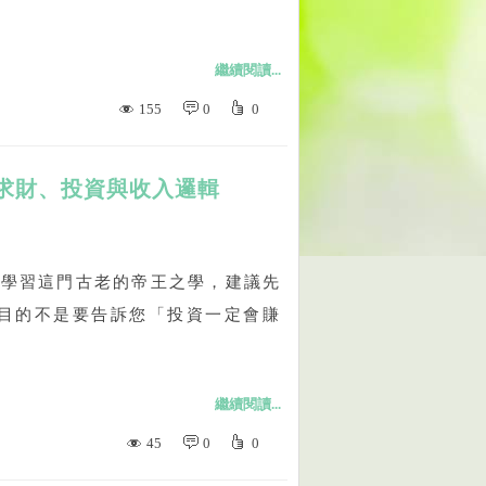
繼續閱讀...
155
0
0
求財、投資與收入邏輯
合學習這門古老的帝王之學，建議先
的目的不是要告訴您「投資一定會賺
繼續閱讀...
45
0
0