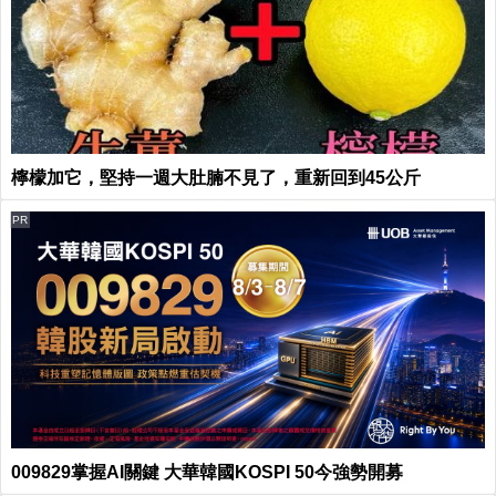
檸檬加它，堅持一週大肚腩不見了，重新回到45公斤
PR
009829掌握AI關鍵 大華韓國KOSPI 50今強勢開募