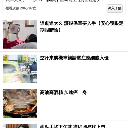
觀看次數 296,797次
深入了解
PR
追劇追太久 護眼保單要入手【安心護眼定
期眼睛險】
PR
空汙來襲機車族請關注癌細胞入侵
PR
高油高酒精 加速癌上身
PR
甜點手搖下午茶 癌細胞易找上門