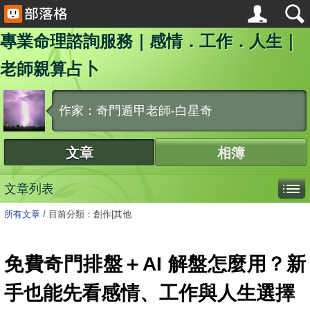
專業命理諮詢服務｜感情．工作．人生｜
老師親算占卜
作家：奇門遁甲老師-白星奇
文章
相簿
文章列表
所有文章
/
目前分類：創作|其他
免費奇門排盤＋AI 解盤怎麼用？新
手也能先看感情、工作與人生選擇