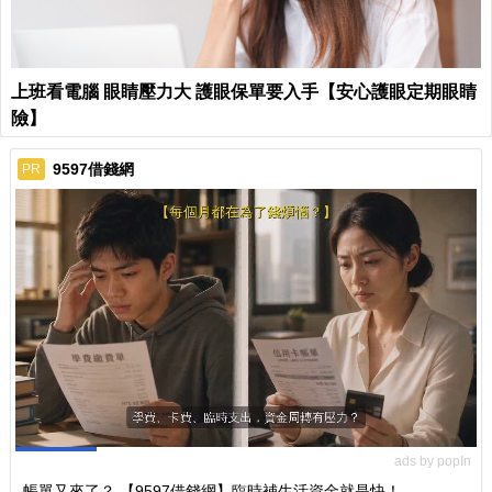
上班看電腦 眼睛壓力大 護眼保單要入手【安心護眼定期眼睛
險】
9597借錢網
PR
ads by popIn
帳單又來了？ 【9597借錢網】臨時補生活資金就是快！