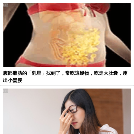
PR
腹部脂肪的「剋星」找到了，常吃這幾物，吃走大肚囊，瘦
出小蠻腰
PR