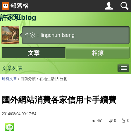
許家班blog
作家：lingchun tseng
文章
相簿
文章列表
所有文章
/
目前分類：在地生活|大台北
國外網站消費各家信用卡手續費
2014
/
08
/
04
09:17:54
451
0
0