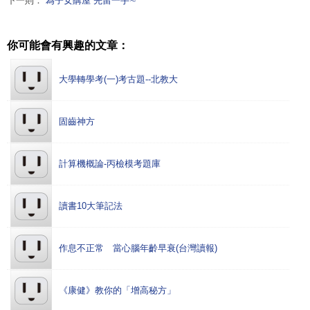
下一則：
為子女購屋 先留一手∼
你可能會有興趣的文章：
大學轉學考(一)考古題--北教大
固齒神方
計算機概論-丙檢模考題庫
讀書10大筆記法
作息不正常 當心腦年齡早衰(台灣讀報)
《康健》教你的「增高秘方」