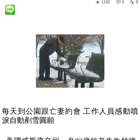
1192
0
9
每天到公園跟亡妻約會 工作人員感動噴
淚自動剷雪圓願