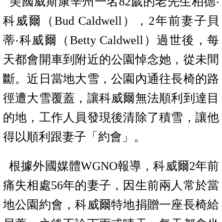
美國威斯康辛州一名
82
歲的老先生柏德‧
科威爾（
Bud Caldwell
），
2
年前妻子貝
蒂‧科威爾（
Betty Caldwell
）過世後，每
天都會開車到附近的公園悼念她，從未間
斷。近日當地大雪，公園內通往長椅的路
徑遭大雪覆蓋，讓科威爾無法順利到達目
的地，工作人員發現後清除了積雪，讓他
得以順利跟妻子「約會」。
根據外國媒體
WGNO
報導，科威爾
2
年前
痛失相處
56
年的妻子，因生前兩人常於當
地公園約會，科威爾特地捐贈一座長椅給