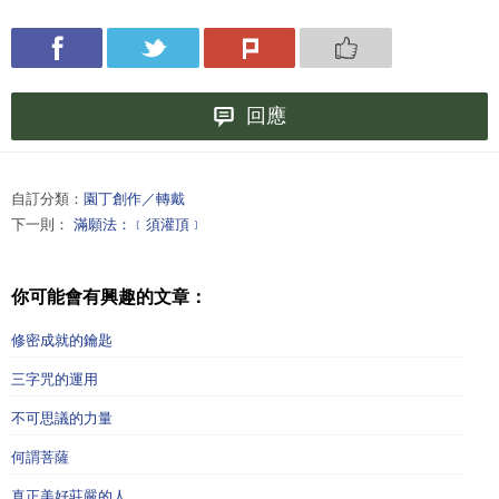
回應
自訂分類：
園丁創作／轉戴
下一則：
滿願法：﹝須灌頂﹞
你可能會有興趣的文章：
修密成就的鑰匙
三字咒的運用
不可思議的力量
何謂菩薩
真正美好莊嚴的人