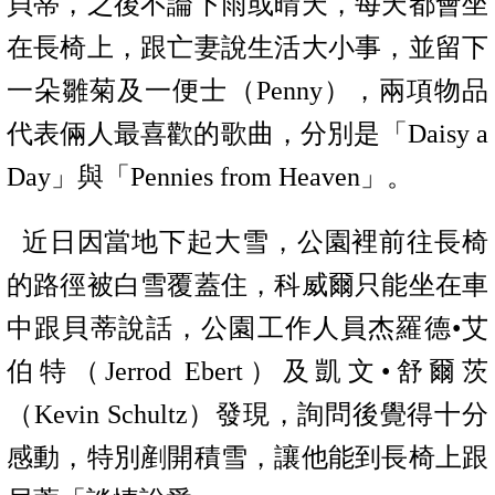
貝蒂，
之後不論下雨或晴天，每天都會坐
在長椅上，跟亡妻說生活大小事
，並留下
一朵雛菊及一便士（
Penny
），兩項物品
代表倆人最喜歡的歌曲，分別是「
Daisy a
Day
」與「
Pennies from Heaven
」。
近日因當地下起大雪，公園裡前往長椅
的路徑被白雪覆蓋住，科威爾只能坐在車
中跟貝蒂說話，公園工作人員杰羅德•艾
伯特（
Jerrod Ebert
）及凱文•舒爾茨
（
Kevin Schultz
）發現，詢問後覺得十分
感動，特別剷開積雪，讓他能到長椅上跟