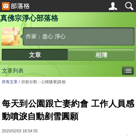
真佛宗淨心部落格
作家：盡心 淨心
文章
相簿
文章列表
所有文章
/
目前分類：心情隨筆|其他
每天到公園跟亡妻約會 工作人員感
動噴淚自動剷雪圓願
2015
/
02
/
03
18:54:55