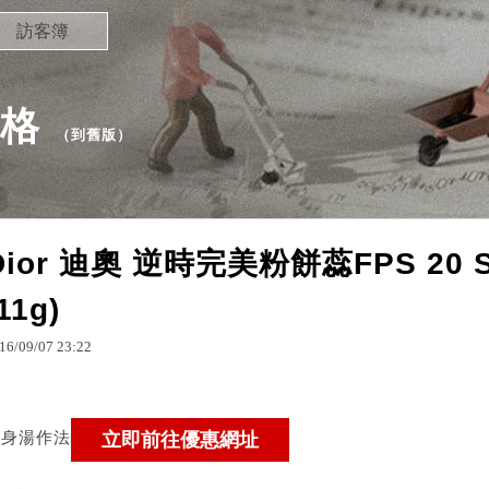
訪客簿
落格
（
到舊版
）
Dior 迪奧 逆時完美粉餅蕊FPS 20 SP
11g)
16
/
09
/
07
23
:
22
瘦身湯作法