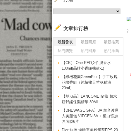
文章排行榜
?
最新發表
最新回應
最新推薦
熱門瀏覽
熱門回應
熱門推薦
【CK】 One RED女性淡香水
100ml(品牌小香隨機款-1)
【綠機花園GreenPlus】手工玫瑰
花擴香組（純植物天竺葵精油
20ml）
【即期品】LANCOME 蘭蔻 超水
妍舒緩保濕精華 30ML
【DNEWAGE SPA】3A 超音波導
入美顏儀 VIFGEN 3A + 極白皙加
強面膜6片
Dior 迪奧 逆時完美粉餅蕊FPS 20