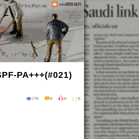
udn網路城邦
F-PA+++(#021)
179
0
0
0