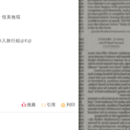
采 恆美無瑕
l-8入旅行組@E@
推薦
引用
列印