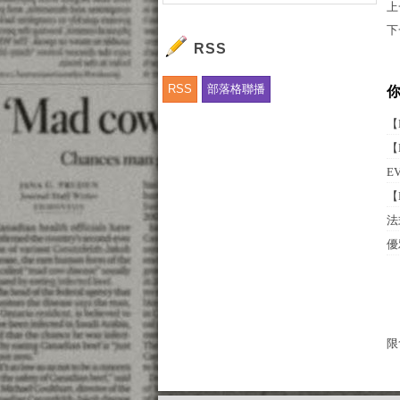
上
下
RSS
RSS
部落格聯播
【
【
E
【
法
優
限