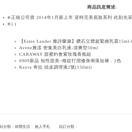
商品訊息簡述
:
⊕正統公司貨 2014年1月新上市 逆時完美底妝系列 此刻光
⊕) )
【Estee Lauder 雅詩蘭黛】鑽石立體超緊緻乳霜15m
Avene雅漾 密集美白乳液-清爽型50ml
CARAWAY 甜蜜約會紫玫瑰香氛組
0909新品 知性甜美~格紋打摺修身俐落短褲．2色
Keyra 奇拉 頭皮調理液2號(150ml)
站分類：
休閒生活
｜
旅人手札
自訂分類：