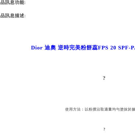
商品訊息功能
:
商品訊息描述
:
Dior 迪奧 逆時完美粉餅蕊FPS 20 SPF-PA+
?
使用方法：以粉撲沾取適量均勻塗抹於
?