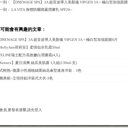
一則：
【DNEWAGE SPA】3A 超音波導入美顏儀 VIFGEN 3A + 極白皙加強面
一則：
LA VITA 身體防曬噴霧潤膚乳 SPF20--
你可能會有興趣的文章：
DNEWAGE SPA】3A 超音波導入美顏儀 VIFGEN 3A + 極白皙加強面膜6片
HollyAnn荷莉安】柔情似水乳霜50ml
VELINE瑞士配方高效嫩白潤膚霜(4入)
Kennex】夏日清爽 絲瓜美肌露 1入組(130ml-支)
式輕熟~微露小性感植絨蕾絲花傘型連身洋裝．3色
雅典範~立領排釦洋裝式大衣-3色
會員,要發表迴響,請先登入