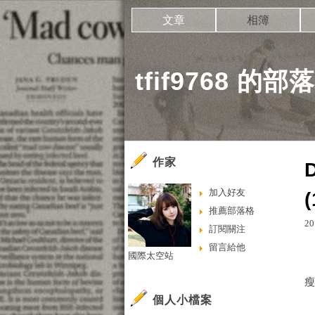
文章
相簿
tfif9768 的部
作家
加入好友
(
推薦部落格
20
訂閱關注
留言給他
國際太空站
個人小檔案