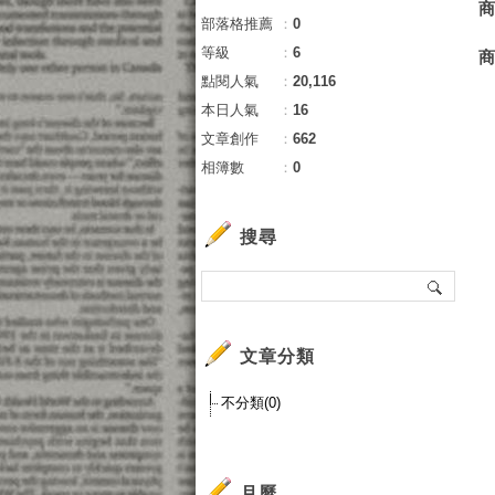
部落格推薦
：
0
等級
：
6
點閱人氣
：
20,116
本日人氣
：
16
文章創作
：
662
相簿數
：
0
搜尋
文章分類
不分類(0)
月曆