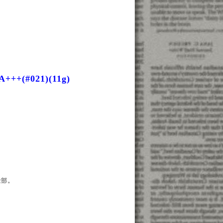
++(#021)(11g)
臉部。