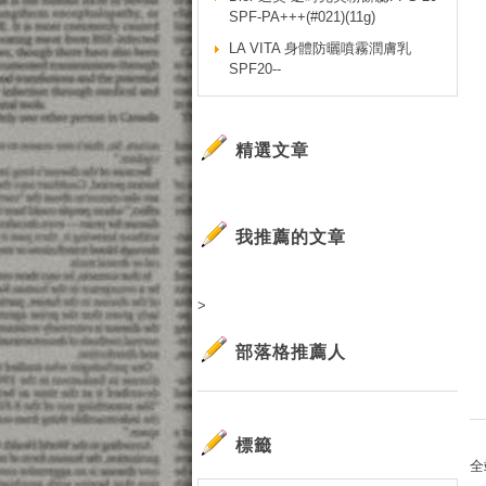
SPF-PA+++(#021)(11g)
LA VITA 身體防曬噴霧潤膚乳
SPF20--
精選文章
我推薦的文章
>
部落格推薦人
標籤
全