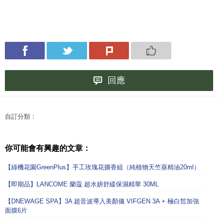
回應
自訂分類：
你可能會有興趣的文章：
【綠機花園GreenPlus】手工玫瑰花擴香組（純植物天竺葵精油20ml）
【即期品】LANCOME 蘭蔻 超水妍舒緩保濕精華 30ML
【DNEWAGE SPA】3A 超音波導入美顏儀 VIFGEN 3A + 極白皙加強
面膜6片