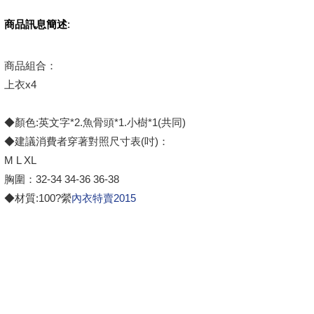
商品訊息簡述
:
商品組合：
上衣x4
◆顏色:英文字*2.魚骨頭*1.小樹*1(共同)
◆建議消費者穿著對照尺寸表(吋)：
M L XL
胸圍：32-34 34-36 36-38
◆材質:100?縈
內衣特賣2015