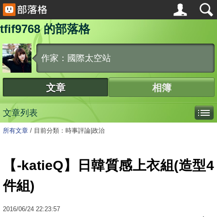
tfif9768 的部落格
作家：國際太空站
文章
相簿
文章列表
所有文章
/
目前分類：時事評論|政治
【-katieQ】日韓質感上衣組(造型4
件組)
2016
/
06
/
24
22:23:57