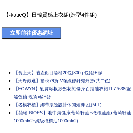
【食上天】省產虱目魚柳20包(300g-包)@E@
【天母嚴選】搶秋79折-V領線條針織外套(共二色)
【EOWYN】氣質歐根紗盤花袖修身百搭連衣裙TL77638(配
黑色袖-現貨)@E@
【名模衣櫃】綁帶滾邊設計休閒短褲-紅(M-L)
【囍瑞 BIOES】地中海健康葡萄籽油+橄欖油組(葡萄籽油
1000mlx2+純級橄欖油1000mlx2)