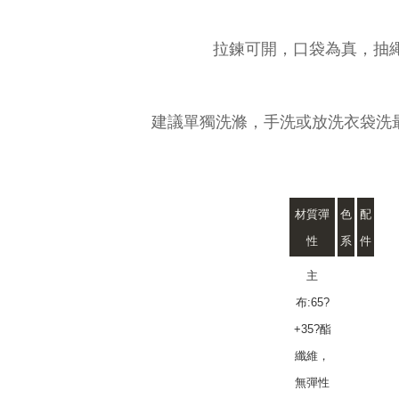
拉鍊可開，口袋為真，抽
建議單獨洗滌，手洗或放洗衣袋洗最
材質彈
色
配
性
系
件
主
布:65?
+35?酯
纖維，
無彈性