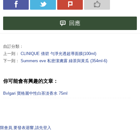
回應
自訂分類：
上一則：
CLINIQUE 倩碧 勻淨光透超導面膜(100ml)
下一則：
Summers eve 私密潔膚露 綠茶與黃瓜 (354ml-6)
你可能會有興趣的文章：
Bvlgari 寶格麗中性白茶淡香水 75ml
限會員,要發表迴響,請先登入