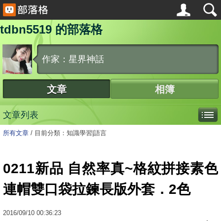
tdbn5519 的部落格
作家：星界神話
文章
相簿
文章列表
所有文章
/
目前分類：知識學習|語言
0211新品 自然率真~格紋拼接素色
連帽雙口袋拉鍊長版外套．2色
2016
/
09
/
10
00:36:23