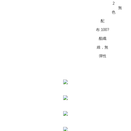
2
無
色
配
布:100?
酯纖
維，無
彈性