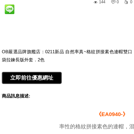
144
0
0
OB嚴選品牌旗艦店：0211新品 自然率真~格紋拼接素色連帽雙口
袋拉鍊長版外套．2色
商品訊息描述:
《EA0940-》
率性的格紋拼接素色的連帽，混