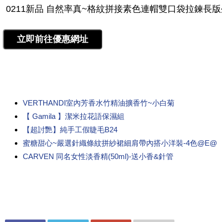
VERTHANDI室內芳香水竹精油擴香竹~小白菊
【 Gamila 】潔米拉花語保濕組
【超討艷】純手工假睫毛B24
蜜糖甜心~嚴選針織條紋拼紗裙細肩帶內搭小洋裝-4色@E@
CARVEN 同名女性淡香精(50ml)-送小香&針管