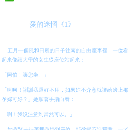
愛的迷惘《1》
五月一個風和日麗的日子往南的自由座車裡，一位看
起來像讀大學的女生從座位站起來：
「阿伯！讓您坐。」
「呵呵！謝謝我還好不用，如果妳不介意就讓給邊上那
孕婦可好？」她順著手指向看：
「啊！我沒注意到當然可以。」
她趕緊去扶著那孕婦到座位，那孕婦不迭稱謝。一老