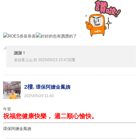
好好的也有讚讚的了
謝謝！
老頑童上山
於
2025
/
05
/
23
23
:
47
回覆
2樓.
環保阿嬤金鳳姨
2025
/
05
/
20
11
:
40
午安
祝福您健康快樂， 週二順心愉快。
環保阿嬤金鳳姨