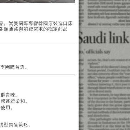
品。嵩昊國際專營韓國原裝進口床
各類通路與消費需求的穩定商品
冬季團購首選。
客群青睞。
觸感蓬鬆柔和。
候使用。
購型銷售策略。