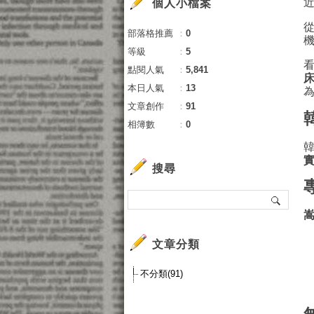
個人小檔案
部落格推薦
：
0
等級
：
5
點閱人氣
：
5,841
本日人氣
：
13
文章創作
：
91
相簿數
：
0
搜尋
文章分類
不分類(91)