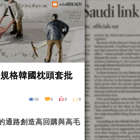
udn網路城邦
多規格韓國枕頭套批
50
0
0
0
的通路創造高回購與高毛