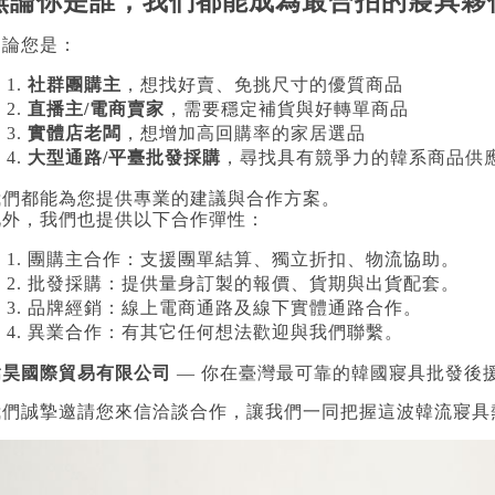
無論你是誰，我們都能成為最合拍的寢具夥
不論您是：
社群團購主
，想找好賣、免挑尺寸的優質商品
直播主/電商賣家
，需要穩定補貨與好轉單商品
實體店老闆
，想增加高回購率的家居選品
大型通路/平臺批發採購
，尋找具有競爭力的韓系商品供
我們都能為您提供專業的建議與合作方案。
此外，我們也提供以下合作彈性：
團購主合作：支援團單結算、獨立折扣、物流協助。
批發採購：提供量身訂製的報價、貨期與出貨配套。
品牌經銷：線上電商通路及線下實體通路合作。
異業合作：有其它任何想法歡迎與我們聯繫。
嵩昊國際貿易有限公司
— 你在臺灣最可靠的韓國寢具批發後
我們誠摯邀請您來信洽談合作，讓我們一同把握這波韓流寢具