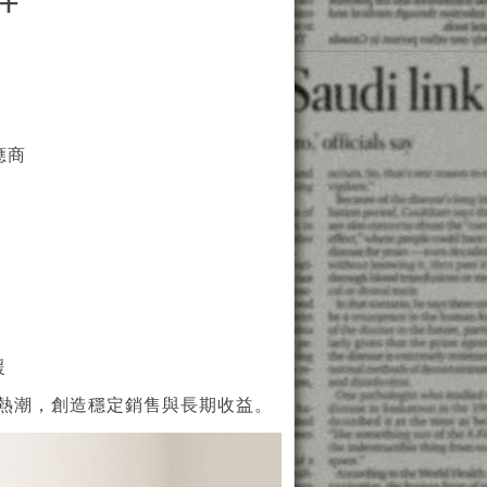
伴
應商
援
熱潮，創造穩定銷售與長期收益。