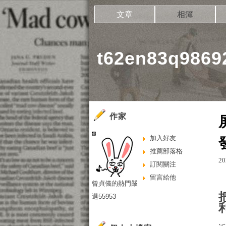
文章
相簿
t62en83q98
作家
加入好友
推薦部落格
20
訂閱關注
留言給他
曾貞儀的熱門嚴
選55953