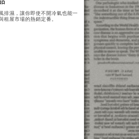
品
風排濕，讓你即使不開冷氣也能一
與租屋市場的熱銷定番。