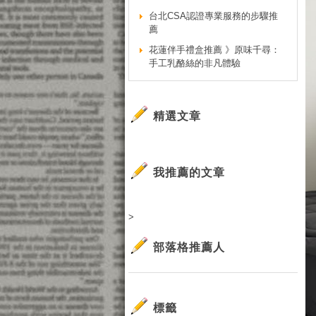
台北CSA認證專業服務的步驟推
薦
花蓮伴手禮盒推薦 》原味千尋：
手工乳酪絲的非凡體驗
精選文章
我推薦的文章
>
部落格推薦人
標籤