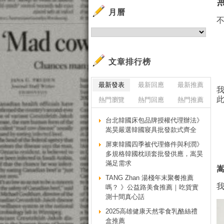
月曆
文章排行榜
最新發表
最新回應
最新推薦
熱門瀏覽
熱門回應
熱門推薦
台北韓國床包品牌授權代理辦法》
嵩昊嚴選韓國寢具批發款式齊全
屏東韓國四季被代理條件與利潤》
多規格韓國枕頭套批發供應，嵩昊
滿足需求
TANG Zhan 湯棧年末聚餐推薦
嗎？ 》公益路美食推薦｜吃貨實
測十間真心話
2025高雄健康天然零食乳酪絲禮
盒推薦