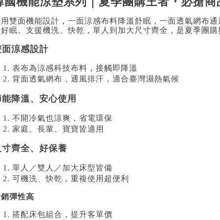
韓國機能涼墊系列｜夏季團購王者・必搶商
採用雙面機能設計，一面涼感布料降溫舒眠，一面透氣網布通
夜好眠。支援機洗、快乾，單人到加大尺寸齊全，是夏季團購
雙面涼感設計
表布為涼感科技布料，接觸即降溫
背面透氣網布，通風排汗，適合臺灣濕熱氣候
節能降溫、安心使用
不開冷氣也涼爽，省電環保
家庭、長輩、寶寶皆適用
尺寸齊全、好保養
單人／雙人／加大床型皆備
可機洗、快乾，重複使用超便利
行銷彈性高
搭配床包組合，提升客單價