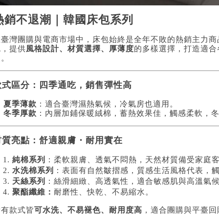
熱銷不退潮｜韓國床包系列
在臺灣團購與電商市場中，床包始終是全年不敗的熱銷主力商
包，提供
風格設計、材質選擇、厚薄度
的多樣選擇，打造適合
線。
款式區分：四季通吃，銷售彈性高

夏季薄款
：適合臺灣濕熱氣候，冷氣房也適用。

冬季厚款
：內層加鋪保暖絨棉，蓄熱效果佳，觸感柔軟，
材質亮點：舒適親膚・耐用實在
純棉系列
：柔軟親膚、透氣不悶熱，天然材質備受家庭
水洗棉系列
：表面有自然皺摺感，質感生活風格代表，
天絲系列
：絲滑細緻、高透氣性，適合敏感肌與高溫氣
聚酯纖維：
耐磨性、快乾、不易縮水。
所有款式皆
可水洗、不易褪色、耐用度高
，適合團購與平臺回