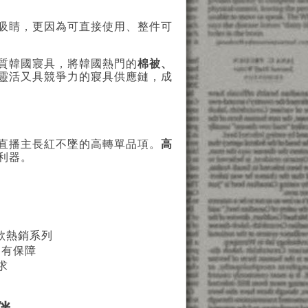
吸睛，更因為可直接使用、整件可
質韓國寢具，將韓國熱門的
棉被、
靈活又具競爭力的寢具供應鏈，成
直播主長紅不墜的高轉單品項。
高
利器。
款熱銷系列
更有保障
求