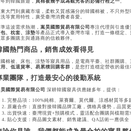
近年到韓國旅遊，
買棉被幾乎成為觀光客的必備行程之一
。
從東大門到廣藏市場，柔軟又質感滿分的韓國棉被，不只外型
機洗等實用特性，廣受臺灣消費者喜愛。
看準這波需求熱潮，
嵩昊國際貿易有限公司
專注代理與引進優
床包、枕套、涼墊
等產品正式導入臺灣市場，打造一條穩定、
為眾多團購主與通路商的信賴夥伴。
韓國熱門商品，銷售成效看得見
韓國棉被、床包、涼墊等寢具用品，是電商平臺、社群團購、
實用、低退貨率、易累積回購客群
，是您打造穩定營收的最佳
專業團隊，打造最安心的後勤系統
嵩昊國際貿易有限公司
深耕韓國寢具供應鏈多年，提供：
完整品項：100%純棉、萊賽爾、莫代爾、涼感材質等多
原廠合作：直接對接韓國品牌工廠，價格具優勢，品質
出貨快速：臺灣現貨+預購模式，靈活配合團購與檔期需
貼心支援：商品圖文素材、銷售建議、QA話術一應俱全