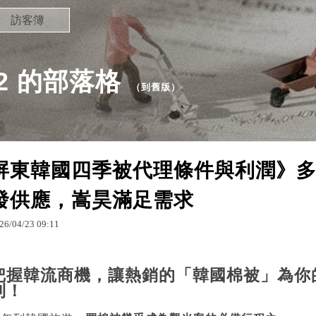
訪客簿
692 的部落格
（
到舊版
）
屏東韓國四季被代理條件與利潤》
發供應，嵩昊滿足需求
26
/
04
/
23
09
:
11
把握韓流商機，讓熱銷的「韓國棉被」為你
利！