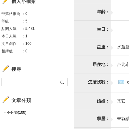
個人小檔案
年齡：
部落格推薦
：
0
等級
：
5
點閱人氣
：
5,481
生日：
本日人氣
：
1
文章創作
：
100
星座：
水瓶
相簿數
：
0
居住地：
台北
搜尋
怎麼找我：
文章分類
婚姻：
其它
不分類(100)
學歷：
未就