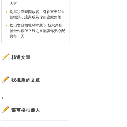
大方
別再說沒時間放鬆！引香室天然香
氛蠟燭，讓家成為你的療癒角落
松山文旦柚批發推薦 》找水果批
發合作夥伴？綠之果物讓你安心配
貨每一天
精選文章
我推薦的文章
>
部落格推薦人