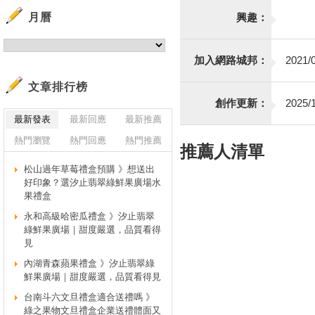
月曆
興趣：
加入網路城邦：
2021/0
文章排行榜
創作更新：
2025/1
最新發表
最新回應
最新推薦
熱門瀏覽
熱門回應
熱門推薦
推薦人清單
松山過年草莓禮盒預購 》想送出
好印象？選汐止翡翠綠鮮果廣場水
果禮盒
永和高級哈密瓜禮盒 》汐止翡翠
綠鮮果廣場｜甜度嚴選，品質看得
見
內湖青森蘋果禮盒 》汐止翡翠綠
鮮果廣場｜甜度嚴選，品質看得見
台南斗六文旦禮盒適合送禮嗎 》
綠之果物文旦禮盒企業送禮體面又