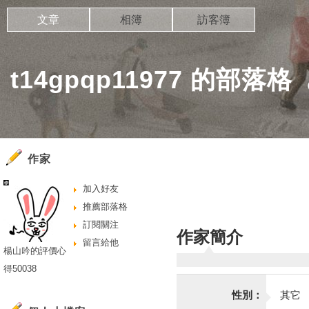
文章
相簿
訪客簿
t14gpqp11977 的部落格
作家
加入好友
推薦部落格
訂閱關注
作家簡介
留言給他
楊山吟的評價心
得50038
性別：
其它