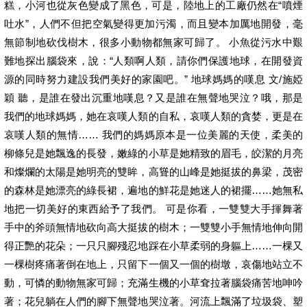
糕，小河也從灰色變成了黑色，可是，陸地上的工廠仍然在“噴煙
吐水”，人們不但把空氣變得更加污濁，而且變本加厲地開發，毫
無節制地砍伐樹木，很多小動物都無家可歸了。 小魚從污水中艱
難地探出腦袋來，說：“人類啊人類，請你們保護地球，在開發資
源的同時努力建設我們美好的家園吧。” 地球媽媽的嘆息 文/施婭
穎 聽，是誰在發出沉重地嘆息？又是誰在無聲地哭泣？哦，那是
我們的地球媽媽，她在哀嘆人類的自私，哀嘆人類的貪婪，更是在
哀嘆人類的無情…… 我們的媽媽原本是一位美麗的天使，柔美的
柳條兒是她飄逸的長發，嫩綠的小草是她精致的眉毛，皎潔的月亮
和燦爛的太陽是她明亮的雙眸，高聳的山峰是她挺拔的鼻梁，茂密
的森林是她漂亮的綠長裙，遍地的鮮花是她迷人的裙擺……她無私
地把一切美好的東西給予了我們。 可是你看，一雙雙大手揮舞著
手中的斧頭無情地砍向高大挺拔的樹木；一雙雙小手無情地伸向開
得正艷的花朵；一只只腳殘忍地踩在小草柔弱的身軀上……一棵又
一棵樹疼痛著倒在地上，只留下一個又一個的樹墩，哀傷地站立不
動，可憐的動物無家可歸；充滿生機的小草耷拉著腦袋痛苦地呻吟
著；花兒躺在人們的腳下無聲地哭泣著。河流上飄滿了垃圾袋、塑