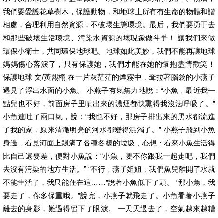
我們要愛護花草樹木，保護動物，和地球上所有有生命的物體和諧
相處，合理利用自然資源，不破壞生態環境。最后，我們要勇于去
和那些破壞生活環境、污染水資源的壞現象做斗爭！ 讓我們來做
環保小衛士，共同環保地球吧。地球如此美妙，我們不能再讓地球
媽媽傷心落淚了，只有保護她，我們才能在她的懷抱盡情歡笑！
保護地球 文/黃熙栩 在一片灰茫茫的煙霧中，耷拉著腦袋的小燕子
遇見了浮出水面的小魚。 小燕子有氣無力地說：“小魚，最近我一
點兒也不好，前面房子里噴出來的濃煙都快熏得我沒法呼吸了。”
小魚連吐了兩口氣，說：“我也不好，那房子排出來的黑水都流進
了我的家，原來清澈明亮的河水都變得混濁了。” 小燕子飛到小魚
身邊，看見河面上飄滿了各種各樣的垃圾，心想：看來小魚生活得
比自己還要差，便對小魚說：“小魚，要不你跟我一起走吧，我們
去沒有污染的地方生活。” “不行，燕子姐姐，我們魚兒離開了水就
不能生活了，我只能住在這……”說著小魚低下了頭。 “那小魚，我
要走了，你多保重哦。”說完，小燕子就飛走了。小魚看著小燕子
離去的身影，難過得留下了眼淚。 一天天過去了，空氣越來越糟