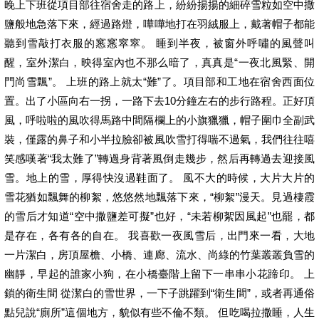
晚上下班從項目部往宿舍走的路上，紛紛揚揚的細碎雪粒如空中撒
鹽般地急落下來，經過路燈，嘩嘩地打在羽絨服上，戴著帽子都能
聽到雪敲打衣服的窸窸窣窣。 睡到半夜，被窗外呼嘯的風聲叫
醒，室外潔白，映得室內也不那么暗了，真真是“一夜北風緊、開
門尚雪飄”。 上班的路上就太“難”了。項目部和工地在宿舍西面位
置。出了小區向右一拐，一路下去10分鐘左右的步行路程。正好頂
風，呼啦啦的風吹得馬路中間隔欄上的小旗獵獵，帽子圍巾全副武
裝，僅露的鼻子和小半拉臉卻被風吹雪打得喘不過氣，我們往往嘻
笑感嘆著“我太難了”轉過身背著風倒走幾步，然后再轉過去迎接風
雪。地上的雪，厚得快沒過鞋面了。 風不大的時候，大片大片的
雪花猶如飄舞的柳絮，悠悠然地飄落下來，“柳絮”漫天。見過棲霞
的雪后才知道“空中撒鹽差可擬”也好，“未若柳絮因風起”也罷，都
是存在，各有各的自在。 我喜歡一夜風雪后，出門來一看，大地
一片潔白，房頂屋檐、小橋、連廊、流水、尚綠的竹葉叢叢負雪的
幽靜，早起的誰家小狗，在小橋臺階上留下一串串小花蹄印。 上
鎖的衛生間 從潔白的雪世界，一下子跳躍到“衛生間”，或者再通俗
點兒說“廁所”這個地方，貌似有些不倫不類。 但吃喝拉撒睡，人生