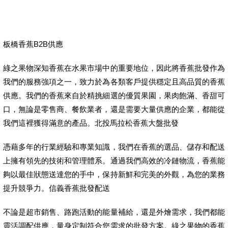
板橋香蕉B2B供應
綠之果物深知香蕉在水果市場中的重要地位，因此將香蕉批發作為
我們的服務強項之一，致力於為各類客戶提供穩定且高品質的香蕉
供應。我們的香蕉來自於精挑細選的優質果園，果肉飽滿、香甜可
口，無論是零售商、餐飲業者，還是需要大量供應的企業，都能從
我們這裡獲得滿意的產品。北投馬拉松香蕉大盤批發
憑藉多年的行業經驗和專業知識，我們在香蕉的選品、儲存和配送
上擁有領先的技術和管理體系。通過我們高效的冷鏈物流，香蕉能
夠以最佳狀態送達您的手中，保持新鮮和完美的外觀，為您的業務
提升競爭力。信義香蕉批發配送
不論是超市銷售、路跑活動的能量補給，還是外燴需求，我們都能
靈活調配供應，量身定制符合您需求的批發方案。綠之果物的香蕉