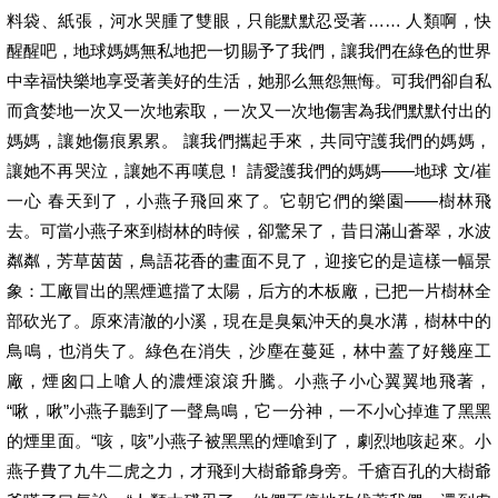
料袋、紙張，河水哭腫了雙眼，只能默默忍受著…… 人類啊，快
醒醒吧，地球媽媽無私地把一切賜予了我們，讓我們在綠色的世界
中幸福快樂地享受著美好的生活，她那么無怨無悔。可我們卻自私
而貪婪地一次又一次地索取，一次又一次地傷害為我們默默付出的
媽媽，讓她傷痕累累。 讓我們攜起手來，共同守護我們的媽媽，
讓她不再哭泣，讓她不再嘆息！ 請愛護我們的媽媽——地球 文/崔
一心 春天到了，小燕子飛回來了。它朝它們的樂園——樹林飛
去。可當小燕子來到樹林的時候，卻驚呆了，昔日滿山蒼翠，水波
粼粼，芳草茵茵，鳥語花香的畫面不見了，迎接它的是這樣一幅景
象：工廠冒出的黑煙遮擋了太陽，后方的木板廠，已把一片樹林全
部砍光了。原來清澈的小溪，現在是臭氣沖天的臭水溝，樹林中的
鳥鳴，也消失了。綠色在消失，沙塵在蔓延，林中蓋了好幾座工
廠，煙囪口上嗆人的濃煙滾滾升騰。小燕子小心翼翼地飛著，
“啾，啾”小燕子聽到了一聲鳥鳴，它一分神，一不小心掉進了黑黑
的煙里面。“咳，咳”小燕子被黑黑的煙嗆到了，劇烈地咳起來。小
燕子費了九牛二虎之力，才飛到大樹爺爺身旁。千瘡百孔的大樹爺