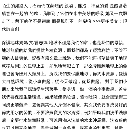
陌生的如路人，石頭們在熱烈的 親吻，擁抱，神圣的愛 是飽含著
醋意在一起的 的確，我聽到了它們在水中美妙的呼吸 她又一次飄
走了，留下的仍不是翅膀 而是規則不一的腳痕 >>>更多美文：現
代詩自創
保護地球媽媽 文/曹志鴻 地球不僅是我們的家，也是我們的母親。
地球無償的給我們提供各種資源，而我們卻為了經濟利益，不管不
顧的去破壞她。記得有篇文章上說過，我們不能再指望破壞了地球
就移居到別的星球上去，如果地球滅亡了，那么降臨到地球上的命
運也會降臨到人類身上。所以我們要保護地球，節約水資源，愛護
大自然環境，從小事做起，從今天做起，從我做起。 對于我們小
朋友來說我們應該從生活著手，從身邊一點一滴的小事做起。首先
我們要保護生活環境，如果隨便扔垃圾，隨地吐談，就會讓環衛工
阿姨更加難掃，還會讓其他人身體不健康。其次我們要養成良好的
節約用水的習慣，不要浪費寶貴的水資源，例如平時我們洗手洗臉
后一定要把水龍頭關緊，可以用淘米洗菜的水來沖馬桶。洗衣服的
水可以用來拖地等，盡量做到一水多用，提高水的利用率。然后，