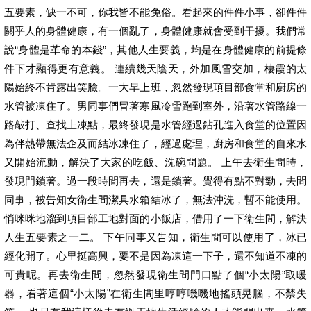
五要素，缺一不可，你我皆不能免俗。看起來的件件小事，卻件件
關乎人的身體健康，有一個亂了，身體健康就會受到干擾。我們常
說“身體是革命的本錢”，其他人生要義，均是在身體健康的前提條
件下才顯得更有意義。 連續幾天陰天，外加風雪交加，棲霞的太
陽始終不肯露出笑臉。一大早上班，忽然發現項目部食堂和廚房的
水管被凍住了。男同事們冒著寒風冷雪跑到室外，沿著水管路線一
路敲打、查找上凍點，最終發現是水管經過鉆孔進入食堂的位置因
為伴熱帶無法企及而結冰凍住了，經過處理，廚房和食堂的自來水
又開始流動，解決了大家的吃飯、洗碗問題。 上午去衛生間時，
發現門鎖著。過一段時間再去，還是鎖著。覺得有點不對勁，去問
同事，被告知女衛生間潔具水箱結冰了，無法沖洗，暫不能使用。
悄咪咪地溜到項目部工地對面的小飯店，借用了一下衛生間，解決
人生五要素之一二。 下午同事又告知，衛生間可以使用了，冰已
經化開了。心里挺高興，要不是因為凍這一下子，還不知道不凍的
可貴呢。再去衛生間，忽然發現衛生間門口點了個“小太陽”取暖
器，看著這個“小太陽”在衛生間里哼哼嘰嘰地搖頭晃腦，不禁失