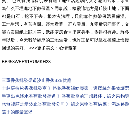
笑。 也只有我這樣從未有過工地生活經驗的人才能問出來，水管
為什么不埋進地下做保溫？同事說，棲霞這地方是丘陵山地，下面
都是山石，挖不下去，根本沒法埋，只能靠伴熱帶保溫層保溫。
工地生活，有苦有甜。經常看著一群八零后、九零后男同事們，文
能方案圖紙上顯才華，武能廚房食堂里露身手，覺得很有趣。許多
年以后，今天我所經歷的工地生活，也許正是可以坐在搖椅上慢慢
回憶的美好。 >>>更多美文：心情隨筆
BB458WER91RUMKH23
三重香蕉批發渠道
汐止香蕉B2B供應
士林馬拉松香蕉批發商 》路跑香蕉補給專家！選擇綠之果物讓選
手更出色
淡水香蕉批發渠道 》香蕉批發的理想夥伴，綠之果物讓
您無後顧之憂
汐止香蕉批發公司 》綠之果物香蕉供應：滿足路跑
選手的能量需求