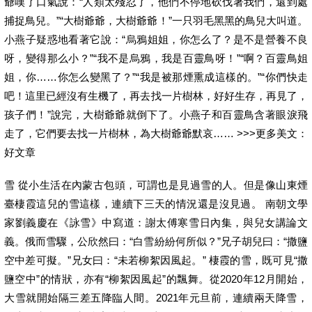
爺嘆了口氣說：“人類太殘忍了，他們不停地砍伐著我們，還到處
捕捉鳥兒。”“大樹爺爺，大樹爺爺！”一只羽毛黑黑的鳥兒大叫道。
小燕子疑惑地看著它說：“烏鴉姐姐，你怎么了？是不是營養不良
呀，變得那么小？”“我不是烏鴉，我是百靈鳥呀！”“啊？百靈鳥姐
姐，你……你怎么變黑了？”“我是被那煙熏成這樣的。”“你們快走
吧！這里已經沒有生機了，再去找一片樹林，好好生存，再見了，
孩子們！”說完，大樹爺爺就倒下了。小燕子和百靈鳥含著眼淚飛
走了，它們要去找一片樹林，為大樹爺爺默哀…… >>>更多美文：
好文章
雪 從小生活在內蒙古包頭，可謂也是見過雪的人。但是像山東煙
臺棲霞這兒的雪這樣，連續下三天的情況還是沒見過。 南朝文學
家劉義慶在《詠雪》中寫道：謝太傅寒雪日內集，與兒女講論文
義。俄而雪驟，公欣然曰：“白雪紛紛何所似？”兄子胡兒曰：“撒鹽
空中差可擬。”兄女曰：“未若柳絮因風起。” 棲霞的雪，既可見“撒
鹽空中”的情狀，亦有“柳絮因風起”的飄舞。從2020年12月開始，
大雪就開始隔三差五降臨人間。2021年元旦前，連續兩天降雪，