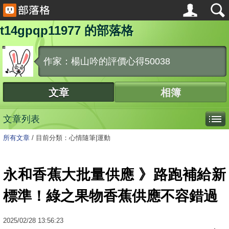
t14gpqp11977 的部落格
作家：楊山吟的評價心得50038
文章
相簿
文章列表
所有文章
/
目前分類：心情隨筆|運動
永和香蕉大批量供應 》路跑補給新
標準！綠之果物香蕉供應不容錯過
2025
/
02
/
28
13:56:23