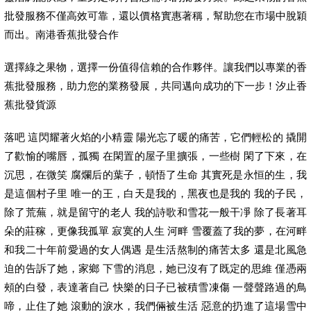
批發服務不僅高效可靠，還以價格實惠著稱，幫助您在市場中脫穎
而出。南港香蕉批發合作
選擇綠之果物，選擇一份值得信賴的合作夥伴。讓我們以專業的香
蕉批發服務，助力您的業務發展，共同邁向成功的下一步！汐止香
蕉批發貨源
落吧 這閃耀著火焰的小精靈 陽光忘了暖的痛苦，它們輕松的 撬開
了歡愉的嘴唇，孤獨 在閑置的屋子里擴張，一些樹 閑了下來，在
沉思，在微笑 腐爛后的葉子，頓悟了生命 其實死是永恒的生，我
是這個村子里 唯一的王，白天是我的，黑夜也是我的 我的子民，
除了荒蕪，就是留守的老人 我的詩歌和雪花一般干凈 除了長著耳
朵的莊稼，更像我孤單 寂寞的人生 河畔 雪覆蓋了我的夢，在河畔
和我二十年前愛過的女人偶遇 是生活熬制的痛苦太多 還是北風急
迫的告訴了她，家鄉 下雪的消息，她已沒有了既定的思維 僅憑兩
頰的白發，表達著自己 快樂的日子已被積雪凍傷 一聲聲路過的鳥
啼，止住了她 滾動的淚水，我們倆被生活 惡意的扔進了這場雪中