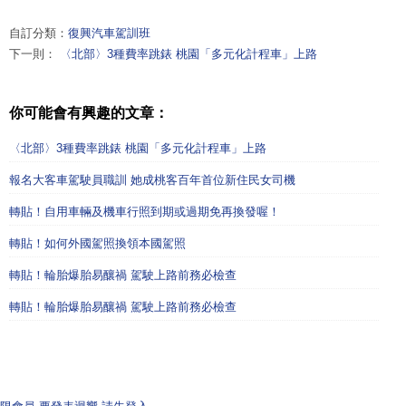
自訂分類：
復興汽車駕訓班
下一則：
〈北部〉3種費率跳錶 桃園「多元化計程車」上路
你可能會有興趣的文章：
〈北部〉3種費率跳錶 桃園「多元化計程車」上路
報名大客車駕駛員職訓 她成桃客百年首位新住民女司機
轉貼！自用車輛及機車行照到期或過期免再換發喔！
轉貼！如何外國駕照換領本國駕照
轉貼！輪胎爆胎易釀禍 駕駛上路前務必檢查
轉貼！輪胎爆胎易釀禍 駕駛上路前務必檢查