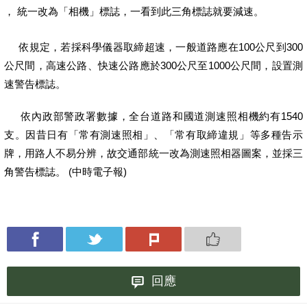
， 統一改為「相機」標誌，一看到此三角標誌就要減速。
依規定，若採科學儀器取締超速，一般道路應在100公尺到300
公尺間，高速公路、快速公路應於300公尺至1000公尺間，設置測
速警告標誌。
依內政部警政署數據，全台道路和國道測速照相機約有1540
支。因昔日有「常有測速照相」、「常有取締違規」等多種告示
牌，用路人不易分辨，故交通部統一改為測速照相器圖案，並採三
角警告標誌。 (中時電子報)
回應