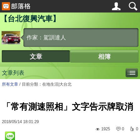
【台北復興汽車】
作家：駕訓達人
文章
相簿
文章列表
所有文章
/
目前分類：在地生活|大台北
「常有測速照相」文字告示牌取消
2018
/
05
/
14
18:01:29
1925
0
0