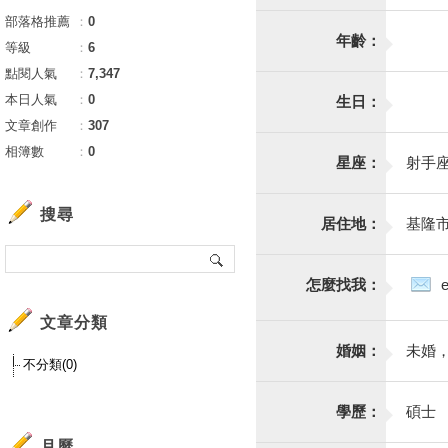
部落格推薦
：
0
年齡：
等級
：
6
點閱人氣
：
7,347
本日人氣
：
0
生日：
文章創作
：
307
相簿數
：
0
星座：
射手
搜尋
居住地：
基隆
怎麼找我：
文章分類
婚姻：
未婚
不分類(0)
學歷：
碩士
月曆