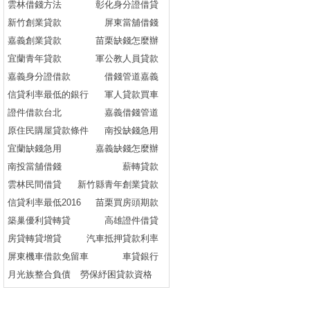
雲林借錢方法
彰化身分證借貸
新竹創業貸款
屏東當舖借錢
嘉義創業貸款
苗栗缺錢怎麼辦
宜蘭青年貸款
軍公教人員貸款
嘉義身分證借款
借錢管道嘉義
信貸利率最低的銀行
軍人貸款買車
證件借款台北
嘉義借錢管道
原住民購屋貸款條件
南投缺錢急用
宜蘭缺錢急用
嘉義缺錢怎麼辦
南投當舖借錢
薪轉貸款
雲林民間借貸
新竹縣青年創業貸款
信貸利率最低2016
苗栗買房頭期款
築巢優利貸轉貸
高雄證件借貸
房貸轉貸增貸
汽車抵押貸款利率
屏東機車借款免留車
車貸銀行
月光族整合負債
勞保紓困貸款資格