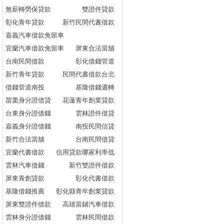
無薪轉勞保貸款
雙證件貸款
彰化青年貸款
新竹民間代書借款
嘉義汽車借款免留車
宜蘭汽車借款免留車
屏東合法當舖
台南民間借款
彰化借錢管道
新竹青年貸款
民間代書借款台北
借錢管道南投
基隆借錢週轉
苗栗身分證借貸
花蓮青年創業貸款
台東身分證借錢
雲林證件借貸
嘉義身分證借錢
南投民間信貸
新竹合法當舖
台南民間借貸
宜蘭代書借款
信用貸款哪家利率低
雲林汽車借錢
新竹雙證件借款
屏東青創貸款
彰化代書借款
基隆借錢推薦
彰化縣青年創業貸款
屏東雙證件借款
高雄當鋪汽車借款
雲林身分證借錢
雲林民間借款