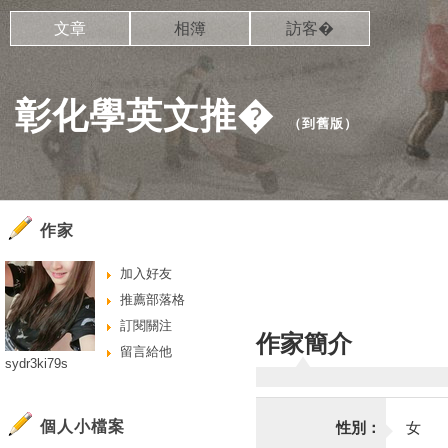
文章
相簿
訪客�
彰化學英文推�
（
到舊版
）
作家
加入好友
推薦部落格
訂閱關注
作家簡介
留言給他
sydr3ki79s
個人小檔案
性別：
女