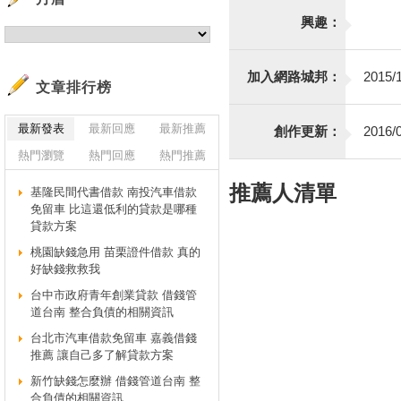
興趣：
加入網路城邦：
2015/1
文章排行榜
最新發表
最新回應
最新推薦
創作更新：
2016/0
熱門瀏覽
熱門回應
熱門推薦
推薦人清單
基隆民間代書借款 南投汽車借款
免留車 比這還低利的貸款是哪種
貸款方案
桃園缺錢急用 苗栗證件借款 真的
好缺錢救救我
台中市政府青年創業貸款 借錢管
道台南 整合負債的相關資訊
台北市汽車借款免留車 嘉義借錢
推薦 讓自己多了解貸款方案
新竹缺錢怎麼辦 借錢管道台南 整
合負債的相關資訊