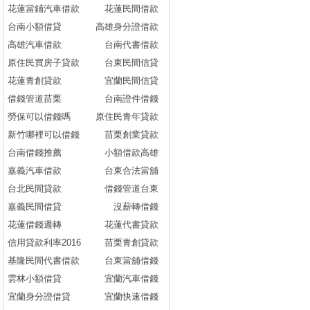
花蓮當鋪汽車借款
花蓮民間借款
台南小額借貸
高雄身分證借款
高雄汽車借款
台南代書借款
原住民買房子貸款
台東民間信貸
花蓮青創貸款
宜蘭民間信貸
借錢管道苗栗
台南證件借錢
勞保可以借錢嗎
原住民青年貸款
新竹哪裡可以借錢
苗栗創業貸款
台南借錢推薦
小額借款高雄
嘉義汽車借款
台東合法當舖
台北民間貸款
借錢管道台東
嘉義民間借貸
沒薪轉借錢
花蓮借錢週轉
花蓮代書貸款
信用貸款利率2016
苗栗青創貸款
基隆民間代書借款
台東當舖借錢
雲林小額借貸
宜蘭汽車借錢
宜蘭身分證借貸
宜蘭快速借錢