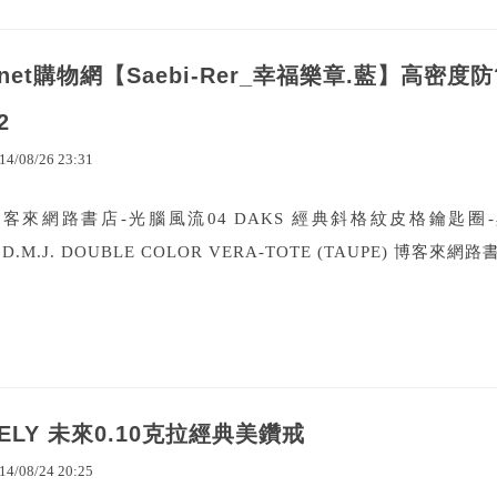
7net購物網【Saebi-Rer_幸福樂章.藍】高
2
14
/
08
/
26
23
:
31
博客來網路書店-光腦風流04 DAKS 經典斜格紋皮格鑰匙圈
.D.M.J. DOUBLE COLOR VERA-TOTE (TAUPE) 博客來網路書
JELY 未來0.10克拉經典美鑽戒
14
/
08
/
24
20
:
25