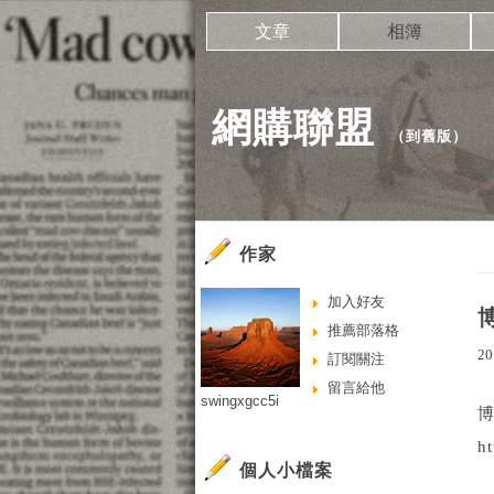
文章
相簿
網購聯盟
（
到舊版
）
作家
加入好友
推薦部落格
20
訂閱關注
留言給他
swingxgcc5i
h
個人小檔案