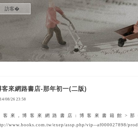
訪客�
博客來網路書店-那年初一(二版)
14
/
08
/
26
23
:
58
博客來,博客來網路書店:博客來書籍館>那年
ttp://www.books.com.tw/exep/assp.php/vip--af000027898/produ