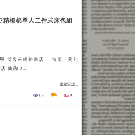
密度防?精梳棉單人二件式床包組
-黑 博客來網路書店-一句頂一萬句
店-仙鼎02...
繼續閱讀...
151
0
0