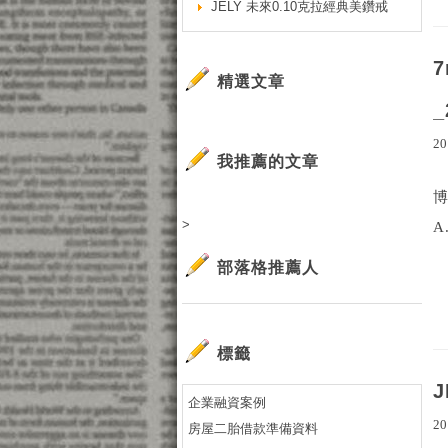
JELY 未來0.10克拉經典美鑽戒
精選文章
_
20
我推薦的文章
>
A
部落格推薦人
標籤
企業融資案例
20
房屋二胎借款準備資料