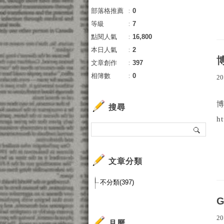
部落格推薦
：
0
等級
：
7
點閱人氣
：
16,800
本日人氣
：
2
文章創作
：
397
相簿數
：
0
20
搜尋
h
文章分類
不分類(397)
20
月曆