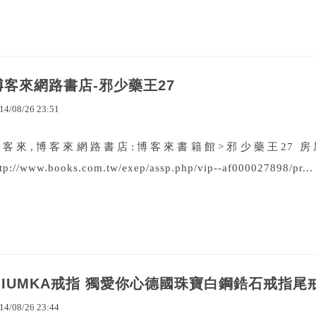
博客來網路書店-邪少藥王27
14
/
08
/
26
23
:
51
博客來,博客來網路書店:博客來書籍館>邪少藥王27 
ttp://www.books.com.tw/exep/assp.php/vip--af000027898/pr...
GIUMKA戒指 獨愛你心德國珠寶白鋼鋯石戒指尾戒
14
/
08
/
26
23
:
44