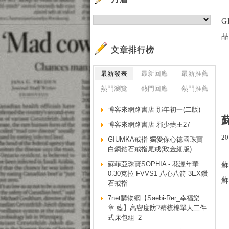
G
品
文章排行榜
最新發表
最新回應
最新推薦
熱門瀏覽
熱門回應
熱門推薦
博客來網路書店-那年初一(二版)
博客來網路書店-邪少藥王27
20
GIUMKA戒指 獨愛你心德國珠寶
白鋼鋯石戒指尾戒(玫金細版)
蘇菲亞珠寶SOPHIA - 花漾年華
蘇
0.30克拉 FVVS1 八心八箭 3EX鑽
蘇
石戒指
7net購物網【Saebi-Rer_幸福樂
章.藍】高密度防?精梳棉單人二件
式床包組_2