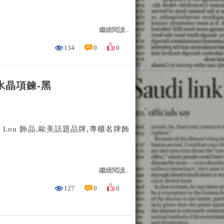
繼續閱讀...
134
0
0
神水晶項鍊-黑
nna Lou 飾品,歐美話題品牌,專櫃名牌飾
繼續閱讀...
127
0
0