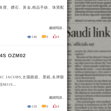
 鑽石,珠寶、鑽石、黃金,精品手錶、珠寶配
繼續閱讀...
146
0
0
S OZM02
ARC JACOBS,太陽眼鏡、墨鏡,名牌眼
J19...
繼續閱讀...
120
0
0