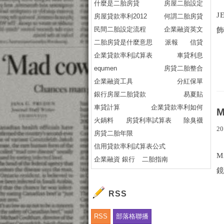
什麼是二胎房貸
房屋二胎設定
J
房屋貸款率利2012
何謂二胎房貸
民間二胎設定流程
企業融資英文
飾
二胎房貸是什麼意思
派報
信貸
企業貸款率利試算表
車貸利息
equmen
房貸二胎整合
企業融資工具
分紅保單
銀行房屋二胎貸款
易夏貼
車貸計算
企業貸款率利如何
火鍋料
房貸利率試算表
除臭襪
20
房貸二胎年限
信用貸款率利試算表公式
M
企業融資 銀行
二胎指南
鏡
RSS
RSS
部落格聯播