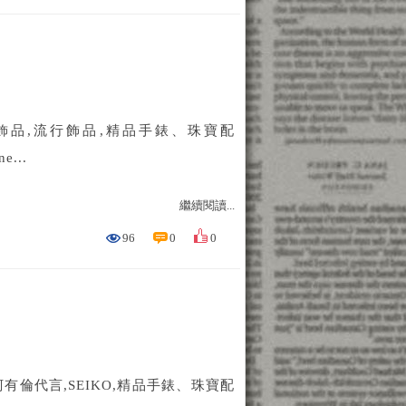
G,白鋼飾品,流行飾品,精品手錶、珠寶配
e...
繼續閱讀...
96
0
0
D 柯有倫代言,SEIKO,精品手錶、珠寶配