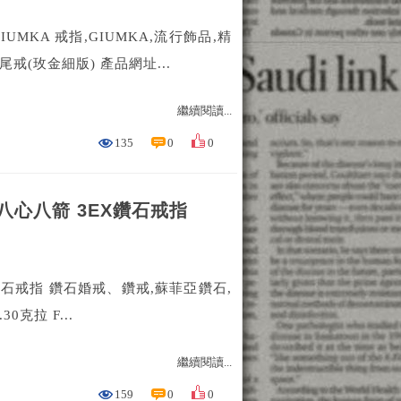
MKA 戒指,GIUMKA,流行飾品,精
戒(玫金細版) 產品網址...
繼續閱讀...
135
0
0
1 八心八箭 3EX鑽石戒指
EX鑽石戒指 鑽石婚戒、鑽戒,蘇菲亞鑽石,
克拉 F...
繼續閱讀...
159
0
0