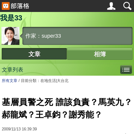
我是33
作家：super33
文章
相簿
文章列表
所有文章
/
目前分類：在地生活|大台北
基層員警之死 誰該負責？馬英九？
郝龍斌？王卓鈞？謝秀能？
2009
/
11
/
13
16:39:39