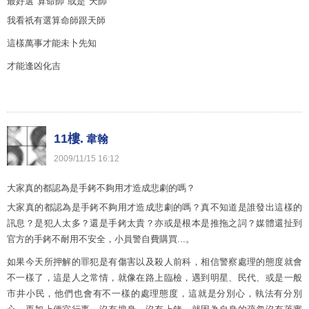
最好選"算命師"或是"天師"
我看祇有選算命師跟天師
這樣萬事才能未卜先知
才能逢凶化吉
11樓.
韋翰
2009
/
11
/
15
16
:
12
大家真的都認為是手銬不夠用才造成悲劇的嗎？
大家真的都認為是手銬不夠用才造成悲劇的嗎？真不知道是誰發出這樣的
訊息？是犯人太多？還是手銬太貴？亦或是根本是推拖之詞？媒體還扯到
官方的手銬不耐用不安全，小員警自費購買...。
如果今天所押解的罪犯是有傷害以及殺人前科，相信警察處理的態度就會
不一樣了，這是人之常情，就像在路上臨檢，遇到明星、民代、或是一般
市井小民，他們也會有不一樣的處理態度，這就是分別心，執法有分別