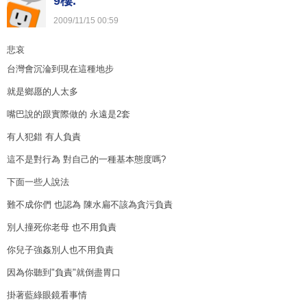
9樓.
2009
/
11
/
15
00
:
59
悲哀
台灣會沉淪到現在這種地步
就是鄉愿的人太多
嘴巴說的跟實際做的 永遠是2套
有人犯錯 有人負責
這不是對行為 對自己的一種基本態度嗎?
下面一些人說法
難不成你們 也認為 陳水扁不該為貪污負責
別人撞死你老母 也不用負責
你兒子強姦別人也不用負責
因為你聽到"負責"就倒盡胃口
掛著藍綠眼鏡看事情