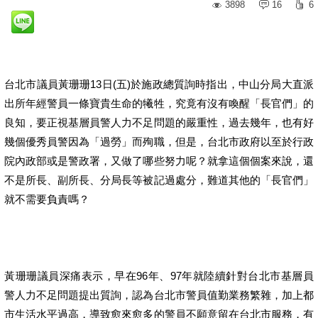
3898
16
6
台北市議員黃珊珊13日(五)於施政總質詢時指出，中山分局大直派
出所年經警員一條寶貴生命的犧牲，究竟有沒有喚醒「長官們」的
良知，要正視基層員警人力不足問題的嚴重性，過去幾年，也有好
幾個優秀員警因為「過勞」而殉職，但是，台北市政府以至於行政
院內政部或是警政署，又做了哪些努力呢？就拿這個個案來說，還
不是所長、副所長、分局長等被記過處分，難道其他的「長官們」
就不需要負責嗎？
黃珊珊議員深痛表示，早在96年、97年就陸續針對台北市基層員
警人力不足問題提出質詢，認為台北市警員值勤業務繁雜，加上都
市生活水平過高，導致愈來愈多的警員不願意留在台北市服務，有