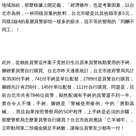
地域加給，那麼根據上開定義，「經濟條件」也是考量因素，以台
北市為例，一杯同樣容量的飲料，台北市硬是比其他縣市多5元，
同樣2線4的基層員警卻領一樣多的薪水，這不等於變相的「同酬不
同工」！
此外，從賴姓員警這件案子竟然衍生出原來員警執勤要用的手銬、
腳鐐要員警自行購買。台北市昨天連夜統計，台北市政府警局共計
有3530付手銬，741付手銬是單位配發，2789付是員警自行購買；
腳鐐共計有256付，145付單位配發，111付自行購買。問題是，目
前台北市共有7846位員警，顯然配備有手銬的員警還不到一半。
實在令人不懂，手銬、腳鐐是「警械使用條例」中的「應勤器
械」，而且如果按照警察局的SOP程序，上手銬是必須的步驟，
那麼警察局怎麼要員警自行購買？台北市政府應該「亡羊補牢」，
立即動用第二預備金購足手銬數，讓每位員警至少都有一付！