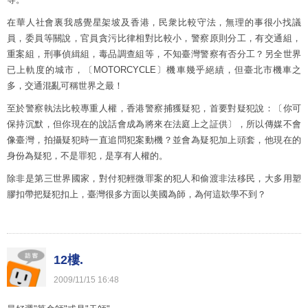
在華人社會裏我感覺星架坡及香港，民衆比較守法，無理的事很小找議
員，委員等關說，官員貪污比律相對比較小，警察原則分工，有交通組，
重案組，刑事偵緝組，毒品調查組等，不知臺灣警察有否分工？另全世界
已上軌度的城市，〔MOTORCYCLE〕機車幾乎絕績，但臺北市機車之
多，交通混亂可稱世界之最！
至於警察執法比較專重人權，香港警察捕獲疑犯，首要對疑犯說：〔你可
保持沉默，但你現在的說話會成為將來在法庭上之証供〕，所以傳媒不會
像臺灣，拍攝疑犯時一直追問犯案動機？並會為疑犯加上頭套，他現在的
身份為疑犯，不是罪犯，是享有人權的。
除非是第三世界國家，對付犯輕微罪案的犯人和偷渡非法移民，大多用塑
膠扣帶把疑犯扣上，臺灣很多方面以美國為師，為何這欵學不到？
12樓.
2009
/
11
/
15
16
:
48