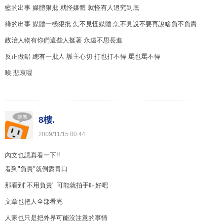
藍的出事 媒體狠批 就怪媒體 就怪有人追究到底
綠的出事 媒體一樣狠批 怎不見怪媒體 怎不見說不要再說啥負不負責
政治人物有你們這些人挺著 永遠不思長進
反正做錯 總有一批人 護主心切 打也打不得 罵也罵不得
唉 悲哀喔
8樓.
2009
/
11
/
15
00
:
44
內文也認真看一下!!
看到"負責"就倒盡胃口
那看到"不用負責" 可能就拍手叫好吧
文章也把人全部看完
人家也只是把外界可能沒注意的事情