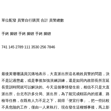
單位配發 員警自行購買 合計 員警總數
手銬 腳鐐 手銬 腳鐐 手銬 腳鐐
741 145 2789 111 3530 256 7846
最後黃珊珊議員沉痛地表示，大直派出所這名賴姓員警的問題，決
不是記過懲處，或是事後加強演練訓練，還是如同內政部長所言延
長受訓時間就可以解決的。今天這個事情發生前，相信不只是大直
派出所，台北市許多分局、派出所，為了能完成轄區內的巡邏、路
檢等任務，在既有人力不足之下，就得「便宜行事」，把一些比較
不具危險的工作，僅由一人來執行。現在發生這種憾事後，馬上影