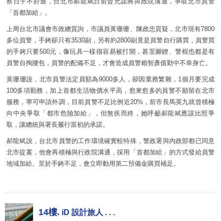
察日子不好過，台北市郝龍斌日前曾允諾將與政院溝通，爭取北市員警
「首都加給」。
上周台北市議會市政總質詢，市議員黃珊珊、陳政忠質疑，北市現有7800
多位員警，手銬卻只有3530副，另有約2800副竟是員警自行購買，員警買
的手銬只要500元，像玩具一樣很容易被打開，甚至腳鐐、警棍也都是有
員警自掏腰包，員警的配備不足，才會造成員警賴智彥值勤中不幸身亡。
黃珊珊說，北市員警法定員額為9000多人，卻因業務繁雜，1個月要完成
100多項勤務，加上首都生活物價水平高，愈來愈多的員警不願留在北市
服務，寧可申請外調，目前員警不足比例近20%，前市長馬英九就曾積極
向中央爭取「都市危險加給」，但無疾而終，她呼籲郝龍斌應該比照爭
取，讓總統與署長履行當初的承諾。
郝龍斌說，台北市員警的工作環境確實較特殊，警政署與內政部都已同意
北市提案，他會再積極與行政院溝通，採用「首都加給」的方式發給員警
地域加給。至於手銬不足，會立即動用第二預備金購買補足。
14樓.
iD 設計旅人 . . .