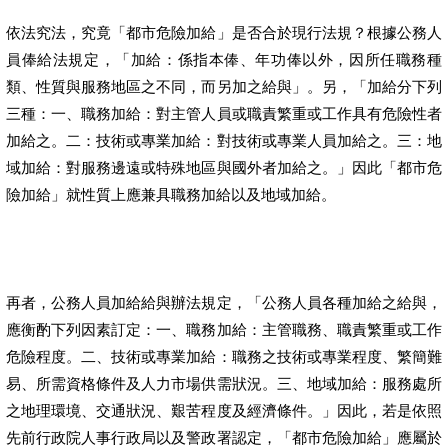
依法究法，究竟「都市危險加給」是否合於現行法規？根據公務人
員俸給法規定，「加給：係指本俸、年功俸以外，因所任職務種
類、性質與服務地區之不同，而另加之給與」。另，「加給分下列
三種：一、職務加給：對主管人員或職責繁重或工作具有危險性者
加給之。二：技術或專業加給：對技術或專業人員加給之。三：地
域加給：對服務邊遠或特殊地區與國外者加給之。」因此「都市危
險加給」就性質上應兼具職務加給以及地域加給。
再者，公務人員加給給與辦法規定，「公務人員各種加給之給與，
應衡酌下列因素訂定：一、職務加給：主管職務、職責繁重或工作
危險程度。二、技術或專業加給：職務之技術或專業程度、繁簡難
易、所需資格條件及人力市場供需狀況。三、地域加給：服務處所
之地理環境、交通狀況、艱苦程度及經濟條件。」因此，若是依照
先前行政院人事行政局以及警政署認定，「都市危險加給」應屬於