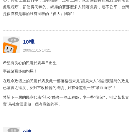
心，再加上便宜行事，沒有搜身，沒有上銬，就因為自身的疏忽沒有落實
處理程序，卻使得民粹的、鄉愿的要那麼多人陪著負責，這不公平，台灣
是個沒有是非的只有民粹的『偉大』國家！
10樓.
2009
/
11
/
15
14
:
21
希望有良心的民意代表早日出生
事後諸葛多如狗屎 !
在現今政壇上的民意代表及此一部落格從未見"議員大人"檢討競選時的政見
已落實之進度 , 及對市政檢督的成績 , 只有像鯊魚一般"嗜血而行" !
希望下一屆的民意代表"諸公"能多一些工程師 , 少一些"律師" , 可以"紮紮實
實"為社會國家做一些有意義的事 .