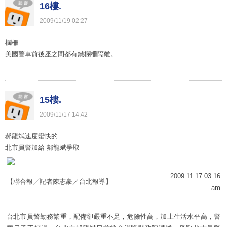
16樓.
2009
/
11
/
19
02
:
27
欄柵
美國警車前後座之間都有鐵欄柵隔離。
15樓.
2009
/
11
/
17
14
:
42
郝龍斌速度蠻快的
北市員警加給 郝龍斌爭取
2009.11.17 03:16
【聯合報╱記者陳志豪／台北報導】
am
台北市員警勤務繁重，配備卻嚴重不足，危險性高，加上生活水平高，警