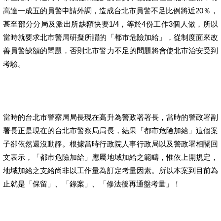
高達一成五的員警申請外調，造成台北市員警不足比例將近20％，
甚至部分分局及派出所缺額快要1/4，等於4份工作3個人做，所以
當時就要求北市警局研擬所謂的「都市危險加給」，從制度面來改
善員警缺額的問題，否則北市警力不足的問題將會使北市治安受到
考驗。
當時的台北市警察局局長現在高升為警政署署長，當時的警政署副
署長正是現在的台北市警察局局長，結果「都市危險加給」這個案
子卻依然還沒動靜。根據當時行政院人事行政局以及警政署相關回
文表示，「都市危險加給」應屬地域加給之範疇，惟依上開規定，
地域加給之支給尚非以工作量為訂定考量因素。所以本案到目前為
止就是「保留」、「錄案」、「修法後再通盤考量」！