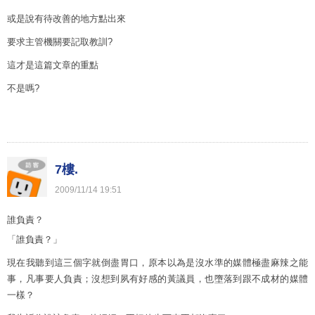
或是說有待改善的地方點出來
要求主管機關要記取教訓?
這才是這篇文章的重點
不是嗎?
7樓.
2009
/
11
/
14
19
:
51
誰負責？
「誰負責？」
現在我聽到這三個字就倒盡胃口，原本以為是沒水準的媒體極盡麻辣之能
事，凡事要人負責；沒想到夙有好感的黃議員，也墮落到跟不成材的媒體
一樣？