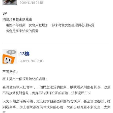
2009
/
11
/
16
08
:
56
SP
問題只會越來越嚴重
兩性平等就業 女警人數增加 卻未考量女性生理與心理特質
將會是將來治安的隱憂
13樓.
2009
/
11
/
16
05
:
08
不同見解！
板主提出一個很政治化的議題！
臺灣傲稱華人社會中，一個民主法治的國家，以我看來則虛有其表，政黨
不能接受反對意見，傳媒不能發揮公正的評論，這算是民主？
人民不知法治為何物，尤以經前朝那些律師高官演譯，甚至無理硬抝，推
到最高峯，加上群衆存在僥倖成份的心態，大部份成為差不多先生，太太
等。