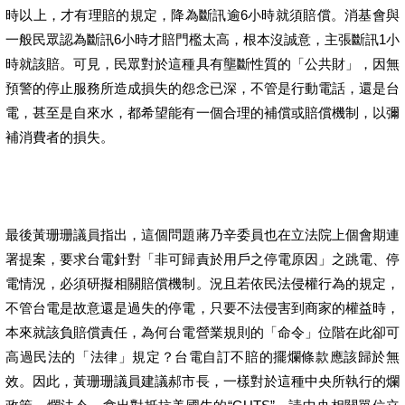
時以上，才有理賠的規定，降為斷訊逾6小時就須賠償。消基會與
一般民眾認為斷訊6小時才賠門檻太高，根本沒誠意，主張斷訊1小
時就該賠。可見，民眾對於這種具有壟斷性質的「公共財」，因無
預警的停止服務所造成損失的怨念已深，不管是行動電話，還是台
電，甚至是自來水，都希望能有一個合理的補償或賠償機制，以彌
補消費者的損失。
最後黃珊珊議員指出，這個問題蔣乃辛委員也在立法院上個會期連
署提案，要求台電針對「非可歸責於用戶之停電原因」之跳電、停
電情況，必須研擬相關賠償機制。況且若依民法侵權行為的規定，
不管台電是故意還是過失的停電，只要不法侵害到商家的權益時，
本來就該負賠償責任，為何台電營業規則的「命令」位階在此卻可
高過民法的「法律」規定？台電自訂不賠的擺爛條款應該歸於無
效。因此，黃珊珊議員建議郝市長，一樣對於這種中央所執行的爛