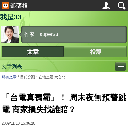
我是33
作家：super33
文章
相簿
文章列表
所有文章
/
目前分類：在地生活|大台北
「台電真鴨霸」！ 周末夜無預警跳
電 商家損失找誰賠？
2009
/
11
/
13
16:36:10