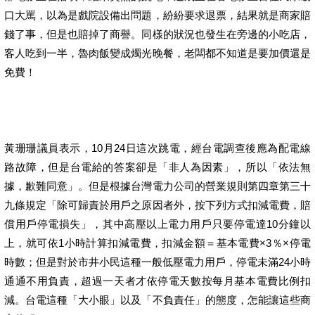
口大罵，以為是戲院設備出問題，紛紛要求退票，結果就是商家賠
錢了事，但是也賠掉了商譽。同樣的狀況也發生在旁邊的小吃店，
客人吃到一半，魯肉飯變成燭光晚餐，老闆都不知道是要加價還是
免費！
黃珊珊議員表示，10月24日這次跳電，經台電調查後應為配電線
路故障，但是台電給的答案卻是「非人為因素」，所以「依法無
據，歉難同意」。但是根據台灣電力公司的營業規則第四章第三十
九條規定「除可歸責於用戶之原因者外，按下列方式扣減電費，賠
償用戶停電損失」，其中高壓以上電力用戶只要停電達10分鐘以
上，就可依1小時計算扣減電費，扣減金額＝基本電費×3％×停電
時數；但是對於市井小民這種一般低壓電力用戶，停電未滿24小時
通通不用負責，超過一天者才依停電天數按每月基本電費比例扣
減。台電這種「大小眼」以及「不負責任」的態度，怎能讓這些商