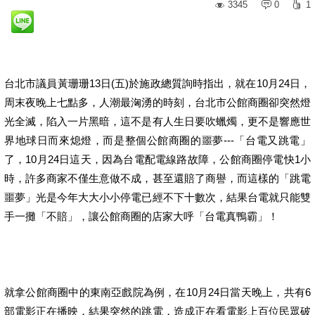
3345
0
1
台北市議員黃珊珊13日(五)於施政總質詢時指出，就在10月24日，
周末夜晚上七點多，人潮最洶湧的時刻，台北市公館商圈卻突然燈
光全滅，陷入一片黑暗，這不是有人生日要吹蠟燭，更不是響應世
界地球日而來熄燈，而是整個公館商圈的噩夢---「台電又跳電」
了，10月24日這天，因為台電配電線路故障，公館商圈停電快1小
時，許多商家不僅生意做不成，甚至還賠了商譽，而這樣的「跳電
噩夢」光是今年大大小小停電已經不下十數次，結果台電就只能雙
手一攤「不賠」，讓公館商圈的店家大呼「台電真鴨霸」！
就拿公館商圈中的東南亞戲院為例，在10月24日當天晚上，共有6
部電影正在播映，結果突然的跳電，造成正在看電影上百位民眾破