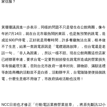
家信服？
黃珊珊議員進一步表示，同樣的問題不只是發生在公館商圈，像今
年的7月14日，就在台北市最熱鬧的東區，也是無預警的跳電，造
成近600戶停電，正好就是用餐時間，許多餐廳無法出菜，根本做
不了生意，結果一查跳電原因是「電纜迴路故障」，但台電還是老
話一句，「非人為因素」，所以一樣不賠。現在公館商圈這些店家
已經聯署串連，要求台電一定要對頻頻發生跳電所造成的營業損失
等有個處理方案，否則台北市政府一連串封街、購物節、滿額送禮
等創造商機的活動豈不是白搭，活動辦半天，台電隨隨便便搞個跳
電，什麼生意都不用做了，市政府搞啥活動也沒用！
NCC日前也才修正「行動電話業務營業規章」，將原先斷訊12小