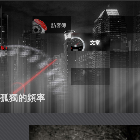
訪客簿
文章
舊版
）
孤獨的頻率