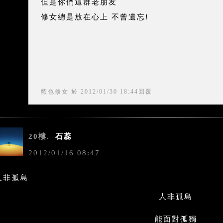
但是你們這群老朋友
修女總是放在心上 不曾遺忘!
藍色修女
於
2012
/
01
/
30
18
:
44
回覆
20樓.
石蕊
2012
/
01
/
16
08
:
47
人非孤島
人非孤島
能面對孤獨