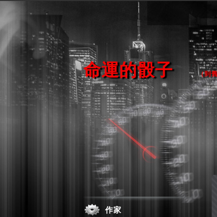
命運的骰子
（
到
作家