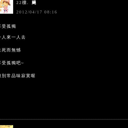
22樓.
颺
2012
/
04
/
17
08
:
16
享受孤獨
一人來一人去
生死而無憾
享受孤獨吧~
但別常品味寂寞喔