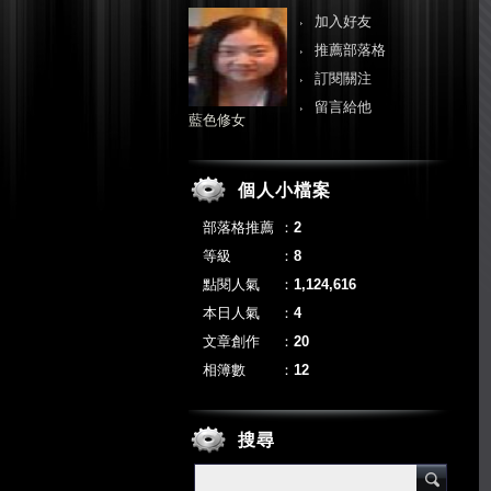
加入好友
推薦部落格
訂閱關注
留言給他
藍色修女
個人小檔案
部落格推薦
：
2
等級
：
8
點閱人氣
：
1,124,616
本日人氣
：
4
文章創作
：
20
相簿數
：
12
搜尋