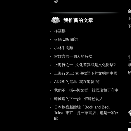
砂
我推薦的文章
祥福樓
火鍋 106 四訪
小林牛肉麵
當妳喜歡一個人的時候
上海行之一: 文化差異或是文化衝撃?
上海行之三: 宣傳標語下的文明新中國
AI和BI的選舉--我在追韓[聞]
我們不一樣---柯文哲，韓國瑜和丁守中
韓國瑜的下一歩---假韓粉勿入
日本旅宿新體驗「Book and Bed」
Tokyo 東京，是一家書店，也是一家旅
館