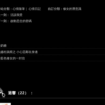
全站分類：
心情隨筆
｜
心情日記
自訂分類：
修女的潛意識
上一則：
活該我受
下一則：
啟動思念的密碼
你可能會有興趣的文章：
牛奶糖
飛越杜鵑窩之 小心惡鄰在身邊
給藍色修女的一封信
迴響（22） ：