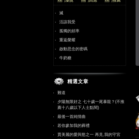
熱門瀏覽
熱門回應
熱門推薦
滅
活該我受
孤獨的頻率
重返榮耀
啟動思念的密碼
牛奶糖
精選文章
難道
夕陽無限好之 七十歲一尾暴龍？(不推
薦十八歲以下人士點閱)
最後一首純情曲
若你參加我的葬禮
賈美麗的愛與慾之一 再見,我的守宮