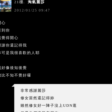
21樓.
淘氣麗莎
2012
/
01
/
25
09
:
47
開心
看到你
就覺得開心
謝謝你還記得我
你可是我很喜歡的人耶
我好像後知後覺
總比不知不覺好囉
非常感謝麗莎
修女當然還記得妳
雖然修女好一陣子沒上UDN逛