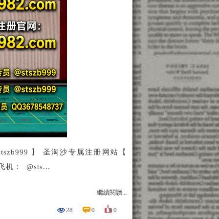
zb999 】 圣淘沙专属注册网站【
机： @sts...
繼續閱讀...
28
0
0