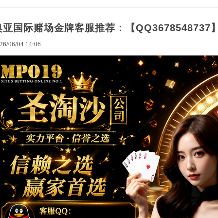
奥亚国际赌场金牌客服推荐：【QQ3678548737
26
/
06
/
04
14
:
06