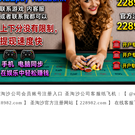
淘沙公司会员账号注册入口 圣淘沙公司客服纸飞机：【 @sts
28982.com 】 圣淘沙官方注册网站【 228982.com 】 在线客服飞