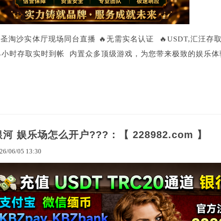
圣淘沙实体厅现场同台直播 🔥无需实名认证 🔥USDT,汇汪存
4小时存取实时到帐 内置众多顶级游戏，为您带来极致的娱乐体验 
銀河 娱乐场怎么开户???：【 228982.com 】
26
/
06
/
05
13
:
30