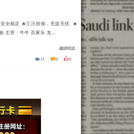
取安全稳定 🔥汇汪担保，充提无忧 🔥
主营：牛牛 百家乐 龙...
繼續閱讀...
12
0
0