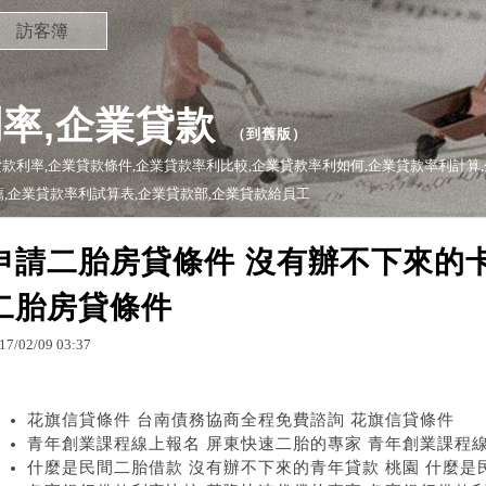
訪客簿
率,企業貸款
（
到舊版
）
款利率,企業貸款條件,企業貸款率利比較,企業貸款率利如何,企業貸款率利計算
推薦,企業貸款率利試算表,企業貸款部,企業貸款給員工
申請二胎房貸條件 沒有辦不下來的卡
二胎房貸條件
17
/
02
/
09
03
:
37
花旗信貸條件 台南債務協商全程免費諮詢 花旗信貸條件
青年創業課程線上報名 屏東快速二胎的專家 青年創業課程
什麼是民間二胎借款 沒有辦不下來的青年貸款 桃園 什麼是