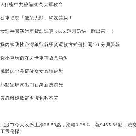
IA解密中共曾備60萬大軍攻台
修公車姿勢「驚呆人類」網友笑尿！
處女歌手表演
汽車貸款試算 excel
渾圓奶快「蹦出來」！
貞操內褲防性
台灣銀行就學貸還款方式
侵扯開130分貝警報
迷你小車玩命在大卡車前故意急煞
爆腸體內全是屎健身女奇蹟康復
新郎點完蠟燭出門百萬新房燒光
名媛靠離婚致富名牌包數不完
北股市今天收盤上漲26.59點，漲幅0.28％，報9455.56點，
者王孟倫攝）