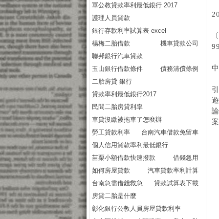
軍公教貸款率利最低銀行 2017
2
護理人員貸款
銀行存款利率試算表 excel
〔
楊梅二胎借款
機車貸款公司
9
聯邦銀行汽車貸款
玉山銀行借款條件
債務清償條例
二胎房貸 銀行
貸款率利最低銀行2017
民間二胎房貸利率
車貸沒繳被拖車了怎麼辦
勞工貸款利率
台南汽車借款免留車
個人信用貸款率利最低銀行
苗栗小額借款快速撥款
借錢急用
如何房屋貸款
汽車貸款率利計算
台南急需借錢救急
貸款試算表下載
房貸二胎是什麼
彰化銀行公教人員房屋貸款利率