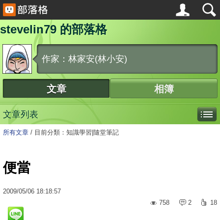
stevelin79 的部落格
作家：林家安(林小安)
文章
相簿
文章列表
所有文章
/
目前分類：知識學習|隨堂筆記
便當
2009
/
05
/
06
18:18:57
758
2
18