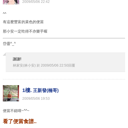
2009
/
05
/
06
22
:
42
^^
有這麼豐富的菜色的便當
那小安一定吃得不亦樂乎喔
岱靈^_^
謝謝!
林家安(林小安)
於
2009
/
05
/
06
22
:
50
回覆
1樓.
王新發(楠哥)
2009
/
05
/
06
19
:
53
便當不錯唷~^^~
看了便當食譜..