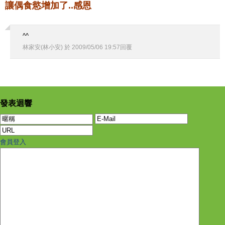
讓偶食慾增加了..感恩
^^
林家安(林小安)
於
2009
/
05
/
06
19
:
57
回覆
發表迴響
會員登入