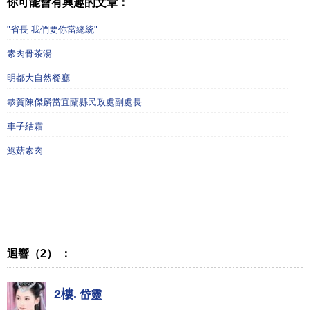
你可能會有興趣的文章：
"省長 我們要你當總統"
素肉骨茶湯
明都大自然餐廳
恭賀陳傑麟當宜蘭縣民政處副處長
車子結霜
鮑菇素肉
迴響（2） ：
2樓.
岱靈