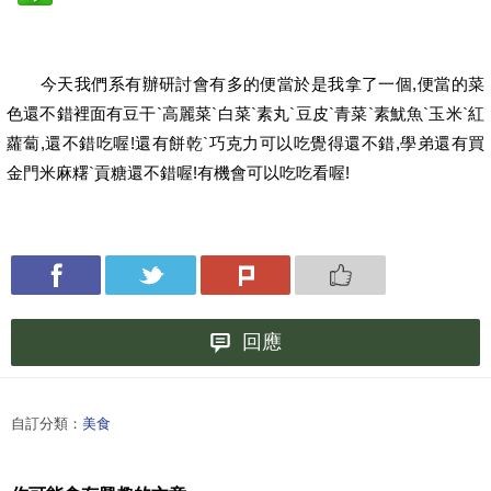
今天我們系有辦研討會有多的便當於是我拿了一個,便當的菜
色還不錯裡面有豆干`高麗菜`白菜`素丸`豆皮`青菜`素魷魚`玉米`紅
蘿蔔,還不錯吃喔!還有餅乾`巧克力可以吃覺得還不錯,學弟還有買
金門米麻糬`貢糖還不錯喔!有機會可以吃吃看喔!
回應
自訂分類：
美食