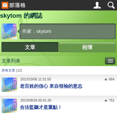
skytom 的網誌
作家：skytom
文章
相簿
文章列表
所有文章
(12)
2013
/
10
/
06
11:51:50
664
老百姓的信心 來自領袖的意志
2013
/
09
/
29
00:41:26
751
合法監聽才是重點！