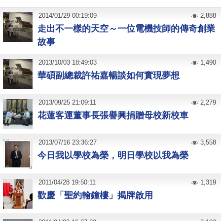
2014
/
01
/
29
00:19:09
2,888
走出不一樣的天空～一位電機技師的傳奇創業
故事
2013
/
10
/
03
18:49:03
1,490
華碩副總裁許祐嘉暢談如何實現夢想
2013
/
09
/
25
21:09:11
2,279
花蓮客運董事長張譽興捐贈母校新校車
2013
/
07
/
16
23:36:27
3,558
今日我以學校為榮，明日學校以我為榮
2011
/
04
/
28
19:50:11
1,319
歡慶「聖約翰鐘樓」揭牌啟用