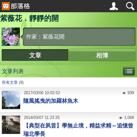
紫薇花．靜靜的開
作家：紫薇花開
文章
相簿
文章列表
所有文章
(9)
2017
/
03
/
06
10:02:52
939
隨風搖曳的加羅林魚木
2014
/
03
/
07
11:23:25
1,068
【典型在夙昔】學無止境，精益求精～追憶曾
瑞北學長