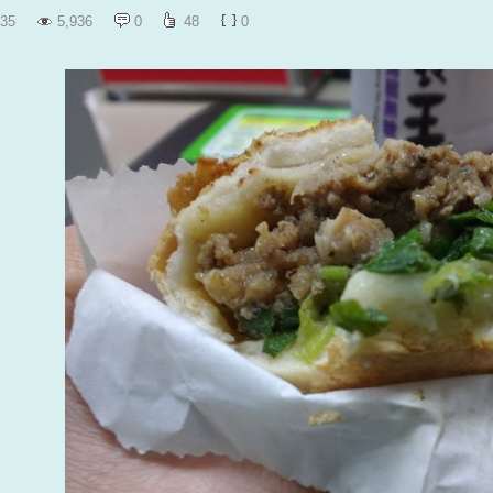
35
5,936
0
48
0