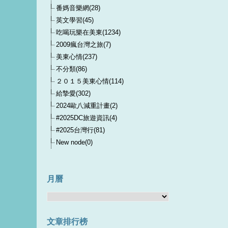
番媽音樂網(28)
英文學習(45)
吃喝玩樂在美東(1234)
2009瘋台灣之旅(7)
美東心情(237)
不分類(86)
２０１５美東心情(114)
給摯愛(302)
2024歐八減重計畫(2)
#2025DC旅遊資訊(4)
#2025台灣行(81)
New node(0)
月曆
文章排行榜