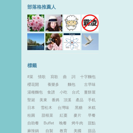
部落格推薦人
標籤
#菜
情歌
寫歌
曲
詞
十字麵包
櫻花開
養樂多
麵包
古早味
湯種麵包
食譜
小吃
台式
薑餅屋
聖诞
美東
番媽
頂溪
產品
手机
日本
雪松木
台灣味
黑糖
米糕
桂圓
甜根菜
紅棗
麥片
早餐
自助餐
Buffet
晚餐
烤牛肉
甜點
麻辣鍋
自製
教育
美國
甜品