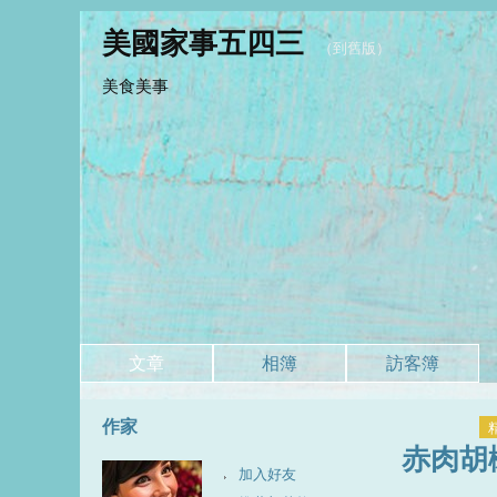
美國家事五四三
（
到舊版
）
美食美事
文章
相簿
訪客簿
作家
赤肉胡
加入好友