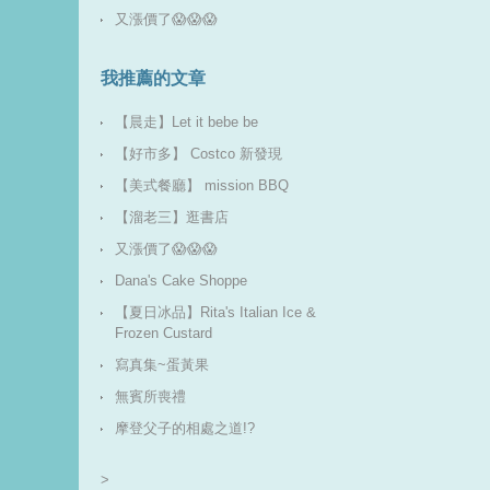
又漲價了😱😱😱
我推薦的文章
【晨走】Let it bebe be
【好市多】 Costco 新發現
【美式餐廳】 mission BBQ
【溜老三】逛書店
又漲價了😱😱😱
Dana's Cake Shoppe
【夏日冰品】Rita's Italian Ice &
Frozen Custard
寫真集~蛋黃果
無賓所喪禮
摩登父子的相處之道!?
>