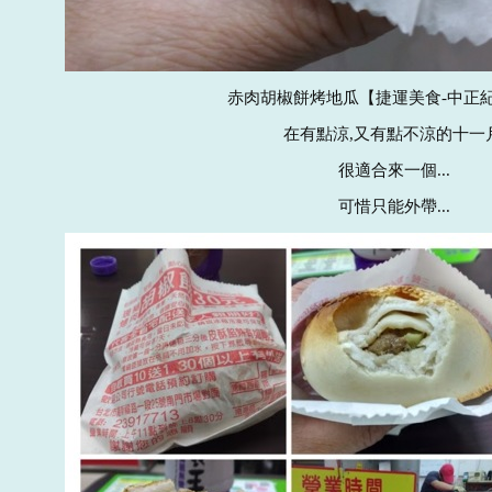
赤肉胡椒餅烤地瓜【捷運美食-中正
在有點涼,又有點不涼的十一月
很適合來一個...
可惜只能外帶...