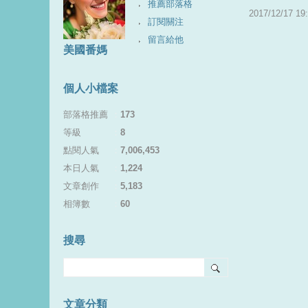
推薦部落格
2017
/
12
/
17
19
:
訂閱關注
留言給他
美國番媽
個人小檔案
部落格推薦
：
173
等級
：
8
點閱人氣
：
7,006,453
本日人氣
：
1,224
文章創作
：
5,183
相簿數
：
60
搜尋
文章分類