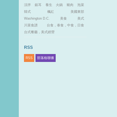
涼拌
銀耳
養生
火鍋
豬肉
泡菜
韓式
楓紅
美國東部
Washington D.C.
美食
美式
川菜食譜
台食，泰食，中食，日食
台式餐廳，美式經營
RSS
RSS
部落格聯播