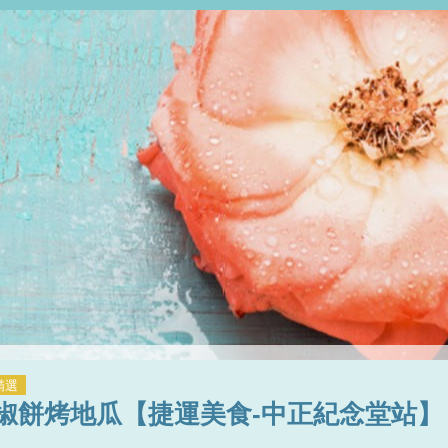
精選
椒餅烤地瓜【捷運美食-中正紀念堂站】