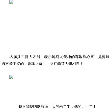
名廣播主持人方飛，表示她對尤榮坤的尊敬與心疼。尤曾聽
過方飛主持的「靈魂之窗」，竟在華梵大學相遇！
我不禁哽咽珠淚滴，我的兩年半，他的五十年！