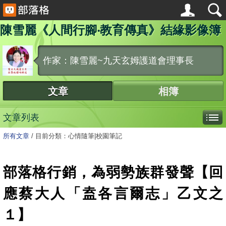
陳雪麗《人間行腳‧教育傳真》結緣影像簿
作家：陳雪麗~九天玄姆護道會理事長
文章
相簿
文章列表
所有文章
/
目前分類：心情隨筆|校園筆記
部落格行銷，為弱勢族群發聲【回
應蔡大人「盍各言爾志」乙文之
１】