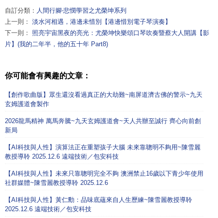
自訂分類：
人間行腳‧悲憫學習之尤榮坤系列
上一則：
淡水河相遇，港邊未惜別【港邊惜別電子琴演奏】
下一則：
照亮宇宙黑夜的亮光：尤榮坤快樂頌口琴吹奏暨蔡大人開講【影
片】(我的二年半，他的五十年 Part8)
你可能會有興趣的文章：
【創作歌曲版】眾生還沒看過真正的大劫難~南屏道濟古佛的警示~九天
玄姆護道會製作
2026龍馬精神 萬馬奔騰~九天玄姆護道會~天人共辦至誠行 齊心向前創
新局
【AI科技與人性】演算法正在重塑孩子大腦 未來靠聰明不夠用~陳雪麗
教授導聆 2025.12.6 遠端技術／包安科技
【AI科技與人性】未來只靠聰明完全不夠 澳洲禁止16歲以下青少年使用
社群媒體~陳雪麗教授導聆 2025.12.6
【AI科技與人性】黃仁勳：品味底蘊來自人生歷練~陳雪麗教授導聆
2025.12.6 遠端技術／包安科技