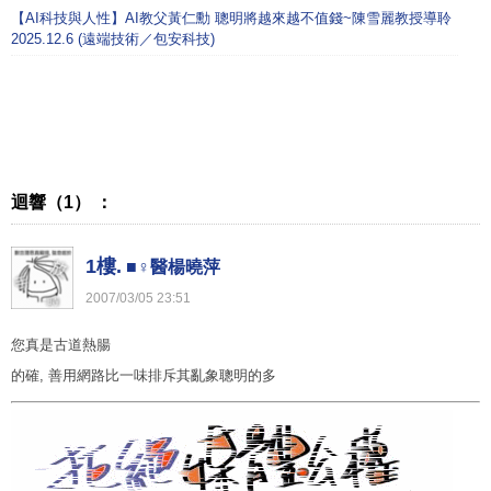
【AI科技與人性】AI教父黃仁勳 聰明將越來越不值錢~陳雪麗教授導聆
2025.12.6 (遠端技術／包安科技)
迴響（1） ：
1樓.
■♀醫楊曉萍
2007
/
03
/
05
23
:
51
您真是古道熱腸
的確, 善用網路比一味排斥其亂象聰明的多