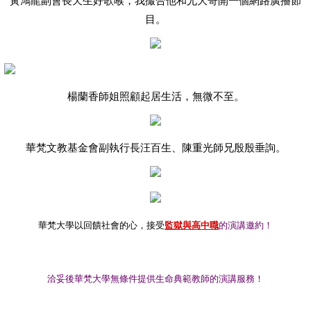
黃鴻龍副會長天生好歌喉，我撮合他和尤大哥開一個網路廣播節
目。
楊蘭香師姐照顧起居生活，無微不至。
華梵文教基金會副執行長汪百生、陳重光師兄殷殷垂詢。
華梵大學以回饋社會的心，接受
監獄與高中職
的演講邀約！
洽妥後華梵大學無條件提供生命典範教師的演講服務！