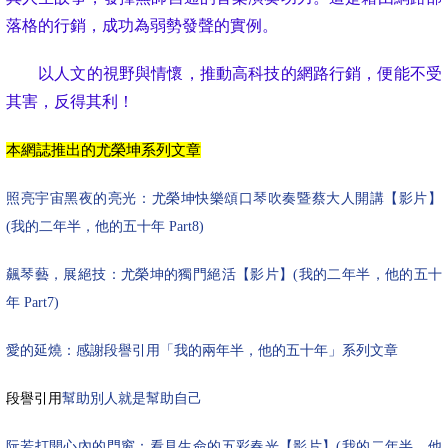
落格的行銷，成功為弱勢發聲的實例。
以人文的視野與情懷，推動高科技的網路行銷，便能不受
其害，反得其利！
本網誌推出的尤榮坤系列文章
照亮宇宙黑夜的亮光：尤榮坤快樂頌口琴吹奏暨蔡大人開講【影片】
(
我的二年半，他的五十年
Part8)
飆琴藝，展絕技：尤榮坤的獨門絕活【影片】
(
我的二年半，他的五十
年
Part7)
愛的延燒：感謝段譽引用「我的兩年半，他的五十年」系列文章
段譽引用
幫助別人就是幫助自己
阮若打開心內的門窗：看見生命的五彩春光【影片】
(
我的二年半，他