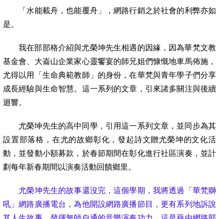
「水能載舟，也能覆舟」，網路行銷之於社會的利弊亦如
是。
我在部部格介紹與尤榮坤先生相遇的因緣，因為華梵文教
基金會、大崙山企業家心靈饗宴的師兄姐們慷慨地車馬佈施，
尤得以用「生命典範教師」的身份，在華梵與青年學子們分享
成長經驗與生命智慧。這一系列的文章，引來諸多關注與後續
迴響。
尤榮坤先生的高中同學，引用這一系列文章，並同步為其
設置部落格，在尤的故鄉彰化，發起詩文贈尤榮坤的文化活
動，並發動小額募款，於春節期間在彰化進行社區演奏，並計
劃每年新春期間以演奏活動回饋鄉里。
尤榮坤先生的故事還沒完，這個學期，我將透過「華梵獅
吼」網路廣播電台，為他開設網路廣播節目，更有系列地訴說
其人生故事，發揮無師自通的音樂演奏功力。這是藉由網路部