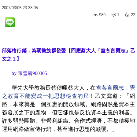
2007
/
03
/
05
23:38:05
989
1
22
部落格行銷，為弱勢族群發聲【回應蔡大人「盍各言爾志」乙
文之１】
by 陳雪麗960305
華梵大學教務長蔡傳暉蔡大人，在
盍各言爾志，覺
之教育不能變成一把思想檢查的尺！
乙文寫道：「網
路，本來就是一個互惠的開放領域。網路固然是資本主
義發展之下的產物，但它卻也是反抗資本主義的利器。
許多弱勢團體、非營利組織、合作式經濟，不都積極地
運用網路做宣傳行銷，甚至進行思想的顛覆。」