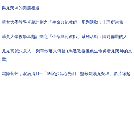
與尤榮坤的美麗相遇
華梵大學教學卓越計劃之「生命典範教師」系列活動：非理所當然
華梵大學教學卓越計劃之「生命典範教師」系列活動：隨時備戰的人
尤見真誠失意人，榮華散落只傳聲
(
馬遜教授推薦生命勇者尤榮坤的文
章
)
霜降菅芒，淚滴清月─「陋室妙音心光明，堅毅鐵漢尤榮坤」影片緣起