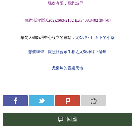
場次有限，預約請早！
預約洽詢電話
:(02)2663-2102 Ext3403,3402 游小姐
華梵大學師培中心設立的
網站：
尤榮坤～巨石下的小草
悲憫學習—觀照社會眾生相之尤榮坤線上論壇
尤榮坤的音樂天地
回應