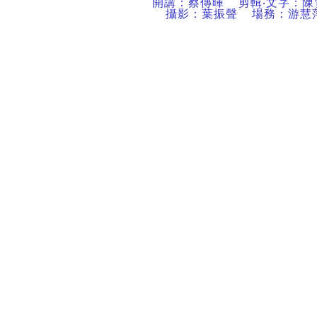
開講：蔡傳暉
剪輯‧文字：陳
攝影：葉振聲
場務：游慧