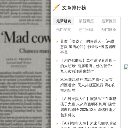
文章排行榜
最新發表
最新回應
最新推薦
熱門瀏覽
熱門回應
熱門推薦
莫做「修傻了」的修道人~【南屏
慧觀 道濟心語】影音版~陳雪麗理
事長
【創作歌曲版】眾生還沒看過真正
的大劫難~南屏道濟古佛的警示~
九天玄姆護道會製作
2026龍馬精神 萬馬奔騰~九天玄
姆護道會~天人共辦至誠行 齊心向
前創新局
【AI科技與人性】演算法正在重塑
孩子大腦 未來靠聰明不夠用~陳雪
麗教授導聆 2025.12.6 遠端技術／
包安科技
【AI科技與人性】未來只靠聰明完