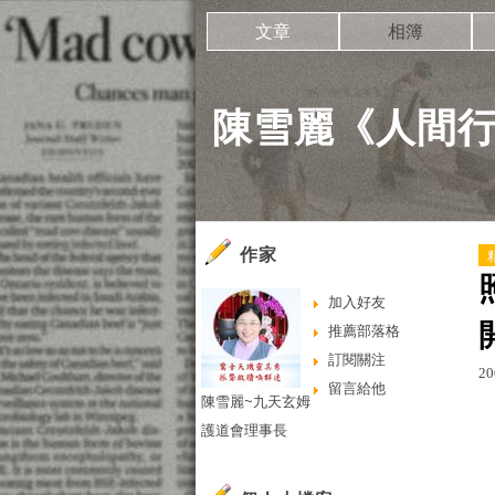
文章
相簿
陳雪麗《人間行
作家
加入好友
推薦部落格
訂閱關注
20
留言給他
陳雪麗~九天玄姆
護道會理事長