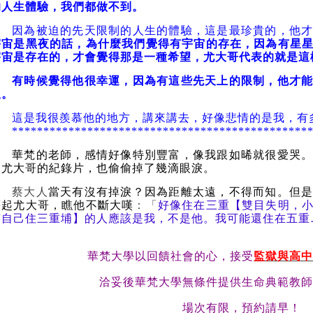
的人生體驗，我們都做不到。
因為被迫的先天限制的人生的體驗，這是最珍貴的，他
宇宙是黑夜的話，為什麼我們覺得有宇宙的存在，因為有星
宇宙是存在的，才會覺得那是一種希望，尤大哥代表的就是這
有時候覺得他很幸運，因為有這些先天上的限制，他才
星。
這是我很羨慕他的地方，講來講去，好像悲情的是我，有
***********************************************
華梵的老師，感情好像特別豐富，像我跟如晞就很愛哭
到尤大哥的紀錄片，也偷偷掉了幾滴眼淚。
蔡大人
當天有沒有掉淚？因為距離太遠，不得而知。但
慕起尤大哥，瞧他不斷大嘆
：「
好像住在三重【雙目失明，
笑自己住三重埔】的人應該是我，不是他。我可能還住在五重
華梵大學以回饋社會的心，接受
監獄與高中
洽妥後華梵大學無條件提供生命典範教師
場次有限，預約請早！