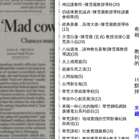
神話護黎民~陳雪麗教授導聆(20)
切磋琢磨意誠貞~陳雪麗教授導聆讀書
會精華(8)
經典善書，高僧大德~陳雪麗教授導聆
(13)
天雪白蓮~陳雪麗 (玄貞) 教授澆灌心靈
荒原小品(24)
八仙過海，諸神教化蒼黎(陳雪麗教授
導讀)(18)
太上感應篇(5)
超越生死之道(1)
人間福報(5)
台灣新生報(3)
華梵大學就業學程(5)
學資中心創意展演(12)
來喝一杯心光的咖啡》華梵獅吼網路
廣播電台系列節目(2)
華梵課程》地域實踐的空間影像紀錄
與再現(1)
華梵課程》社會實踐服務(16)
華梵課程》教師專業發展&教卓之教師