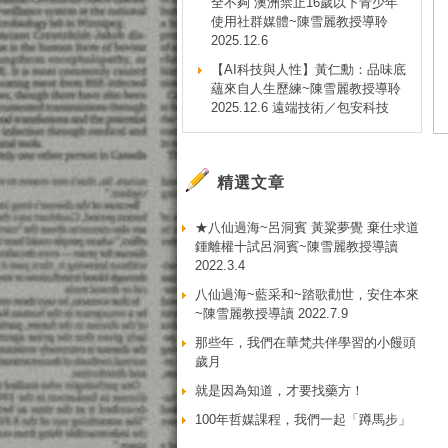
全不夠 澳洲禁止16歲以下青少年
使用社群媒體~陳雪麗教授導聆
2025.12.6
【AI科技與人性】黃仁勳：品味底
蘊來自人生歷練~陳雪麗教授導聆
2025.12.6 遠端技術／包安科技
精選文章
★八仙過海~呂洞賓 黃粱夢覺 棄仕求道
鍾離權十試呂洞賓~陳雪麗教授導讀
2022.3.4
八仙過海~藍采和~踏歌勸世，安住本來
~陳雪麗教授導讀 2022.7.9
那些年，我們在華梵共伴學習的小饅頭
歲月
就是因為知道，才要找藥方！
100年哲媒課程，我們一起「蹲馬步」