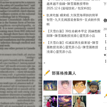
越來越不值錢~陳雪麗教授導聆
下
2025.12.6 (遠端技術／包安科技)
飢來吃飯 睏來眠 大珠慧海禪師的簡單
智慧~九天玄姆護道會製作~玄貞創作剪
輯
2
【天雪白蓮】39生命劇本早定 因緣甦醒
【
歸隊~陳雪麗教授澆灌心靈荒原小品
【
【天雪白蓮】41滅寂再生蘇東坡~陳雪
麗教授澆灌心靈荒原小品~陳雪麗教授
【
澆灌心靈荒原小品
★
【
>
部落格推薦人