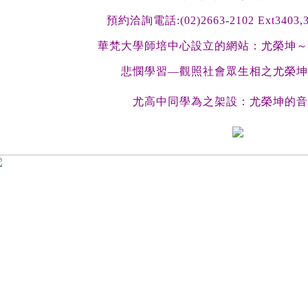
預約洽詢電話
:(02)2663-2102 Ext340
華梵大學師培中心設立的
網站：
尤榮坤～
悲憫學習—觀照社會眾生相之尤榮坤
尤高中同學為之架設：
尤榮坤的音