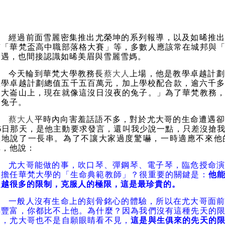
經過前面雪麗密集推出尤榮坤的系列報導，以及如晞推
有「華梵盃高中職部落格大賽」等，多數人應該常在城邦與
相遇，也間接認識如晞美眉與雪麗雪媽。
今天輪到華梵大學教務長
蔡大人
上場，他是教學卓越計劃
教學卓越計劃總值五千五百萬元，加上學校配合款，逾六千
到大崙山上，現在就像這沒日沒夜的兔子。」為了華梵教務
的兔子。
蔡大人
平時內向害羞話語不多，對於尤大哥的生命遭遇卻
16日那天，是他主動要求發言，還叫我少說一點，只差沒搶
默地說了一長串。為了不讓大家過度驚嚇，一時適應不來他
掉，他說：
尤大哥能做的事，吹口琴、彈鋼琴、電子琴，臨危授命
來擔任華梵大學的「生命典範教師」？很重要的關鍵是：
他
超越很多的限制，克服人的極限，這是最珍貴的。
一般人沒有生命上的刻骨銘心的體驗，所以在尤大哥面
再豐富，你都比不上他。為什麼？因為我們沒有這種先天的
的，尤大哥也不是自願眼睛看不見，
這是與生俱來的先天的