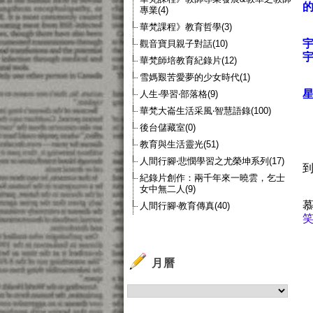
專業(4)
華梵課程》教育哲學(3)
觀音寶貝親子對話(10)
華梵師培教育紀錄片(12)
雪媽艱苦愛夢的少女時代(1)
人生‧學習‧部落格(9)
華梵大崙生活采風‧智慧語錄(100)
後台儲藏室(0)
教育與生活靈光(51)
人間行腳‧悲憫學習之尤榮坤系列(17)
紀錄片創作：兩千年來一曉雲，乞士
女中無二人(9)
人間行腳‧教育傳真(40)
月曆