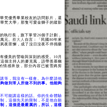
出華梵優秀畢業校友的訪問影片，還
「華梵大學」那隻可愛金獅子的蹤影
的執行長，旗下掌管
26
個子計劃，
多萬元。
蔡大人
自言：「民國
80
年來
，夙夜匪懈，成了沒日沒夜不停搗藥
有優美的譬喻與深刻的感受。10月
我這個主持人的麥克風，語帶羨慕幽
的情感奔放，部分內容已被雪媽剪
演講等，我沒有一樣會。為什麼請他
能夠做到常人所做不到的事。他能夠
前不可能講這樣的話。你的生命體驗
限制，這個先天的限制，不是他自願
限制，這個是最嚴厲的，所以，這樣