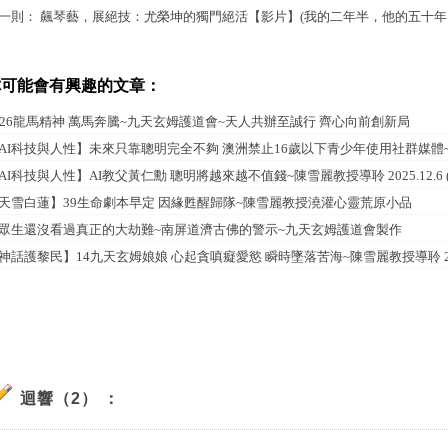
一則：
飆琴藝，展絕技：尤榮坤的獨門絕活【影片】(我的二年半，他的五十年 Par
你可能會有興趣的文章：
026龍馬精神 萬馬奔騰~九天玄姆護道會~天人共辦至誠行 齊心向前創新局
AI科技與人性】未來只靠聰明完全不夠 澳洲禁止16歲以下青少年使用社群媒體~陳雪麗
AI科技與人性】AI教父黃仁勳 聰明將越來越不值錢~陳雪麗教授導聆 2025.12.6
天雪白蓮】39生命劇本早定 因緣甦醒歸隊~陳雪麗教授澆灌心靈荒原小品
眾生還沒看過真正的大劫難~南屏道濟古佛的警示~九天玄姆護道會製作
神話護黎民】14九天玄姆娘娘 心起貪嗔癡愛慾 瞬時墜落苦海~陳雪麗教授導聆 202
迴響（2） ：