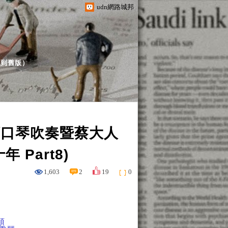
udn網路城邦
（
到舊版
）
頌口琴吹奏暨蔡大人
Part8)
1,603
2
19
0
頌