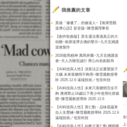
我推薦的文章
莫做「修傻了」的修道人~【南屏慧觀
道濟心語】影音版~陳雪麗理事長
【創作歌曲版】眾生還沒看過真正的大
劫難~南屏道濟古佛的警示~九天玄姆護
道會製作
2026龍馬精神 萬馬奔騰~九天玄姆護道
會~天人共辦至誠行 齊心向前創新局
【AI科技與人性】演算法正在重塑孩子
大腦 未來靠聰明不夠用~陳雪麗教授導
聆 2025.12.6 遠端技術／包安科技
【AI科技與人性】未來只靠聰明完全不
夠 澳洲禁止16歲以下青少年使用社群媒
體~陳雪麗教授導聆 2025.12.6
【AI科技與人性】黃仁勳：品味底蘊來
自人生歷練~陳雪麗教授導聆 2025.12.6
全
遠端技術／包安科技
上
【AI科技與人性】AI教父黃仁勳 聰明將