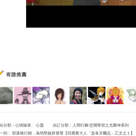
有誰推薦
站分類：
心情隨筆
｜
心靈
自訂分類：
人間行腳‧悲憫學習之尤榮坤系列
一則：
部落格行銷，為弱勢族群發聲【回應蔡大人「盍各言爾志」乙文之１】