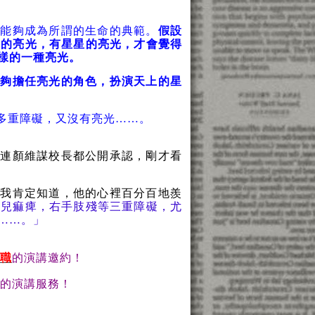
才能夠成為所謂的生命的典範。
假設
星的亮光，有星星的亮光，才會覺得
樣的一種亮光。
能夠擔任亮光的角色，扮演天上的星
多重障礙，又沒有亮光
……
。
*
。連顏維謀校長都公開承認，剛才看
是我肯定知道，他的心裡百分百地羨
小兒痲痺，右手肢殘等三重障礙，尤
……。」
職
的演講邀約！
的演講服務！