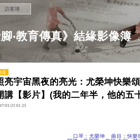
訪客簿
腳‧教育傳真》結緣影像簿
精選
照亮宇宙黑夜的亮光：尤榮坤快樂
開講【影片】(我的二年半，他的五十年 
07
/
01
/
25
01
:
25
口琴：尤榮坤 曲目：快樂