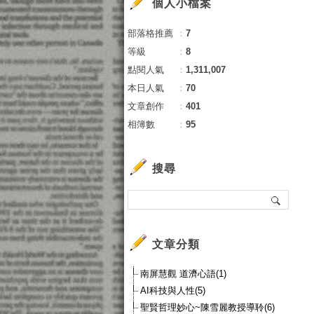
個人小檔案
部落格推薦
：
7
等級
：
8
點閱人氣
：
1,311,007
本日人氣
：
70
文章創作
：
401
相簿數
：
95
搜尋
文章分類
南屏慧觀 道濟心語(1)
AI科技與人性(5)
聖賢哲理妙心~陳雪麗教授導聆(6)