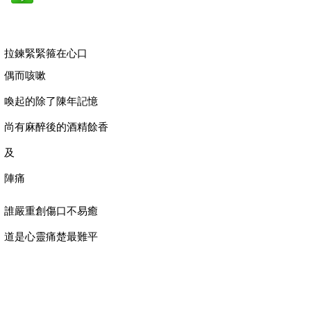
拉鍊緊緊箍在心口
偶而咳嗽
喚起的除了陳年記憶
尚有麻醉後的酒精餘香
及
陣痛
誰嚴重創傷口不易癒
道是心靈痛楚最難平