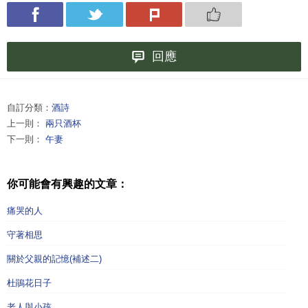
回應
自訂分類：
酒詩
上一則：
兩只酒杯
下一則：
午妻
你可能會有興趣的文章：
痛哭的人
守著相思
關於父親的記憶(補述二)
杜鵑花日子
老人與小孩