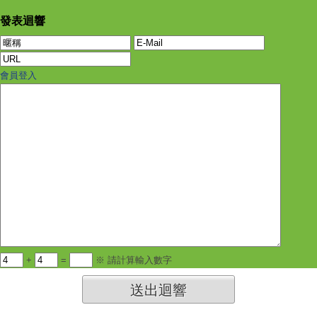
發表迴響
會員登入
+
=
※ 請計算輸入數字
送出迴響