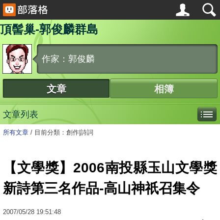
頂髻巢-郭俊麟群島
作家：郭俊麟
文章
相簿
文章列表
所有文章
/
目前分類：創作|詩詞
【文學獎】2006南投縣玉山文學獎
新詩第三名作品-高山神祇召集令
2007
/
05
/
28
19:51:48