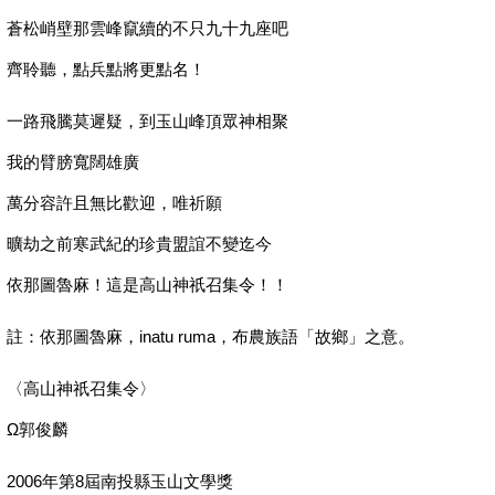
蒼松峭壁那雲峰竄續的不只九十九座吧
齊聆聽，點兵點將更點名！
一路飛騰莫遲疑，到玉山峰頂眾神相聚
我的臂膀寬闊雄廣
萬分容許且無比歡迎，唯祈願
曠劫之前寒武紀的珍貴盟誼不變迄今
依那圖魯麻！這是高山神祇召集令！！
註：依那圖魯麻，inatu ruma，布農族語「故鄉」之意。
〈高山神祇召集令〉
Ω郭俊麟
2006年第8屆南投縣玉山文學獎