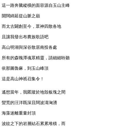
這一路奔騰縱橫的面容源自玉山主峰
開闊綿延從山脈之巔
而太古闢創至今，眾神四散各地
且讓我發出布農族歌語吧
高山明湖與深谷散居南投各處
所有的森魄潭魂眾精靈，請細細聆聽
依那圖魯麻，到玉山峰頂
這是高山神祇召集令！
遙想當年，我匿蹤於地殼板塊之間
蠻荒的汪洋既深且闊波濤洶湧
海藻迷離重量封頂
波紋之下的岩層結石累累堆積，而