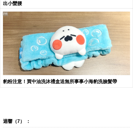
出小蠻腰
PR
豹粉注意！買中油洗沐禮盒送無所事事小海豹洗臉髮帶
迴響（7） ：