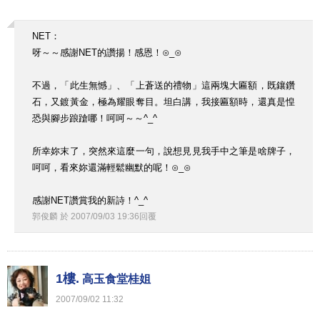
NET：
呀～～感謝NET的讚揚！感恩！⊙_⊙
不過，「此生無憾」、「上蒼送的禮物」這兩塊大匾額，既鑲鑽
石，又鍍黃金，極為耀眼奪目。坦白講，我接匾額時，還真是惶
恐與腳步踉蹌哪！呵呵～～^_^
所幸妳末了，突然來這麼一句，說想見見我手中之筆是啥牌子，
呵呵，看來妳還滿輕鬆幽默的呢！⊙_⊙
感謝NET讚賞我的新詩！^_^
郭俊麟
於
2007
/
09
/
03
19
:
36
回覆
1樓.
高玉食堂桂姐
2007
/
09
/
02
11
:
32