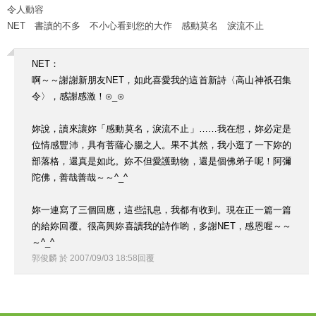
令人動容
NET 書讀的不多 不小心看到您的大作 感動莫名 淚流不止
NET：
啊～～謝謝新朋友NET，如此喜愛我的這首新詩〈高山神祇召集
令〉，感謝感激！⊙_⊙
妳說，讀來讓妳「感動莫名，淚流不止」……我在想，妳必定是
位情感豐沛，具有菩薩心腸之人。果不其然，我小逛了一下妳的
部落格，還真是如此。妳不但愛護動物，還是個佛弟子呢！阿彌
陀佛，善哉善哉～～^_^
妳一連寫了三個回應，這些訊息，我都有收到。現在正一篇一篇
的給妳回覆。很高興妳喜讀我的詩作喲，多謝NET，感恩喔～～
～^_^
郭俊麟
於
2007
/
09
/
03
18
:
58
回覆