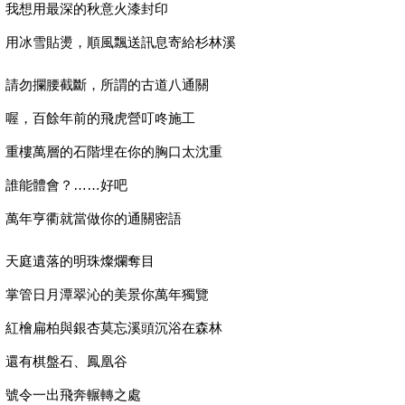
我想用最深的秋意火漆封印
用冰雪貼燙，順風飄送訊息寄給杉林溪
請勿攔腰截斷，所謂的古道八通關
喔，百餘年前的飛虎營叮咚施工
重樓萬層的石階埋在你的胸口太沈重
誰能體會？……好吧
萬年亨衢就當做你的通關密語
天庭遺落的明珠燦爛奪目
掌管日月潭翠沁的美景你萬年獨覽
紅檜扁柏與銀杏莫忘溪頭沉浴在森林
還有棋盤石、鳳凰谷
號令一出飛奔輾轉之處