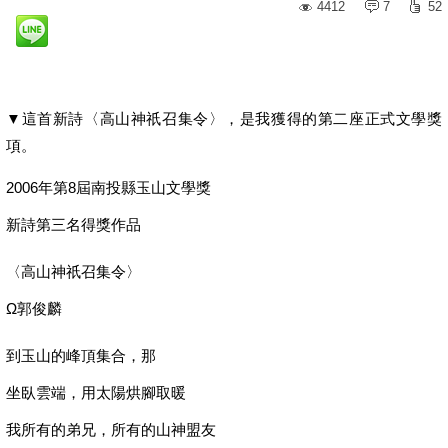
4412
7
52
▼這首新詩〈高山神祇召集令〉，是我獲得的第二座正式文學獎
項。
2006年第8屆南投縣玉山文學獎
新詩第三名得獎作品
〈高山神祇召集令〉
Ω郭俊麟
到玉山的峰頂集合，那
坐臥雲端，用太陽烘腳取暖
我所有的弟兄，所有的山神盟友