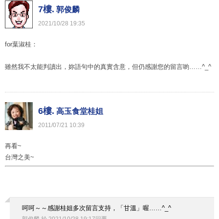
7樓.
郭俊麟
2021
/
10
/
28
19
:
35
for葉淑桂：
雖然我不太能判讀出，妳語句中的真實含意，但仍感謝您的留言喲……^_^
6樓.
高玉食堂桂姐
2011
/
07
/
21
10
:
39
再看~
台灣之美~
呵呵～～感謝桂姐多次留言支持，「甘溫」喔……^_^
郭俊麟
於
2021
/
10
/
28
19
:
17
回覆