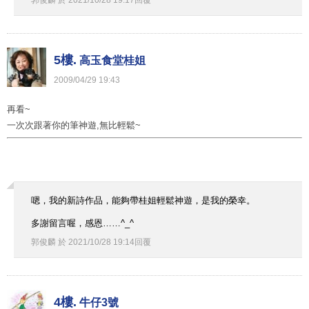
5樓.
高玉食堂桂姐
2009
/
04
/
29
19
:
43
再看~
一次次跟著你的筆神遊,無比輕鬆~
嗯，我的新詩作品，能夠帶桂姐輕鬆神遊，是我的榮幸。
多謝留言喔，感恩……^_^
郭俊麟
於
2021
/
10
/
28
19
:
14
回覆
4樓.
牛仔3號