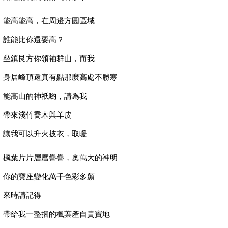
能高能高，在周邊方圓區域
誰能比你還要高？
坐鎮艮方你領袖群山，而我
身居峰頂還真有點那麼高處不勝寒
能高山的神祇喲，請為我
帶來淺竹喬木與羊皮
讓我可以升火披衣，取暖
楓葉片片層層疊疊，奧萬大的神明
你的寶座變化萬千色彩多顏
來時請記得
帶給我一整捆的楓葉產自貴寶地