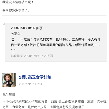
我還沒有這種功力呢！
要向你多多學習了。
2008-07-08 18:02 回覆
竹莢魚：
唔……不敢當！竹莢魚的文章，見解卓絕、立論獨特，令人有耳
目一新之感！謝謝竹莢魚喜歡我的新詩作品，感謝竹莢魚喲～～
^_^
郭俊麟
於
2008
/
07
/
16
16
:
22
回覆
2樓.
高玉食堂桂姐
2007
/
09
/
02
12
:
04
此生無憾
不小心拜讀到您的大作感動莫名 我當 是上蒼送我的禮物 謝謝 您手握
之筆 力量之大 是我此生少見 有機會真想見見是啥牌子