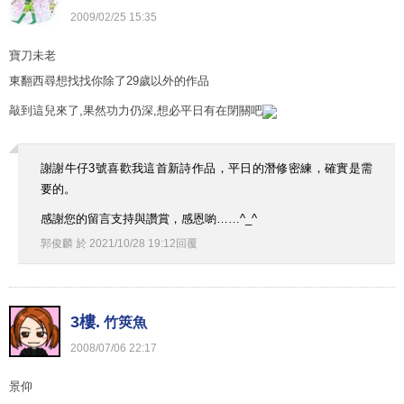
2009
/
02
/
25
15
:
35
寶刀未老
東翻西尋想找找你除了29歲以外的作品
敲到這兒來了,果然功力仍深,想必平日有在閉關吧
謝謝牛仔3號喜歡我這首新詩作品，平日的潛修密練，確實是需
要的。
感謝您的留言支持與讚賞，感恩喲……^_^
郭俊麟
於
2021
/
10
/
28
19
:
12
回覆
3樓.
竹筴魚
2008
/
07
/
06
22
:
17
景仰