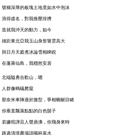
號稱深厚的板塊土地竟如水中泡沫
浪得虛名，對我推壓排擠
造就我沖天的動力，如今
雄距東北亞我玉山身形聳雲高大
與日月天庭煮冰論雪相睥睨
在蓬萊仙島，我穩然安居
北端隘勇合歡山，嗯
人群像螞蟻爬竄
那奈米車陣過於微型，爭相蜿蜒目睹
你垂直飄落點點的白色鬍子
若嫌喧譁且人聲鼎沸，你飛身來時
路過清境農場請喝杯泉水