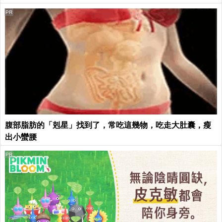
PR
腹部脂肪的「剋星」找到了，常吃這幾物，吃走大肚囊，瘦
出小蠻腰
PR