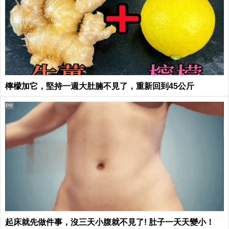
檸檬加它，堅持一週大肚腩不見了，重新回到45公斤
PR
起床就先做件事，沒三天小腹就不見了! 肚子一天天變小！