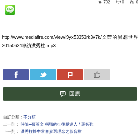
702
0
6
http://www.mediafire.com/view/i9yx53353rk3v7k/文茜的異想世界
20150624專訪洪秀柱.mp3
回應
自訂分類：
不分類
上一則：
時論─蔡英文 稱職的扯後腿達人 / 羅智強
下一則：
洪秀柱於中常會參選理念之影音檔