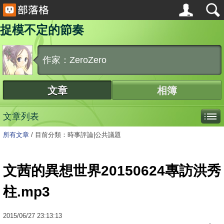
捉模不定的節奏
作家：ZeroZero
文章
相簿
文章列表
所有文章
/
目前分類：時事評論|公共議題
文茜的異想世界20150624專訪洪秀
柱.mp3
2015
/
06
/
27
23:13:13