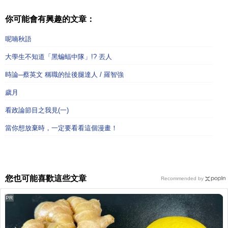
你可能會有興趣的文章：
呢喃秋語
大學生不知道「黑蝙蝠中隊」!? 丟人
時論─蔡英文 稱職的扯後腿達人 / 羅智強
歲月
看政論節目之我見(一)
當你想放棄時，一定要看看這個漫畫！
您也可能喜歡這些文章
Recommended by
PR