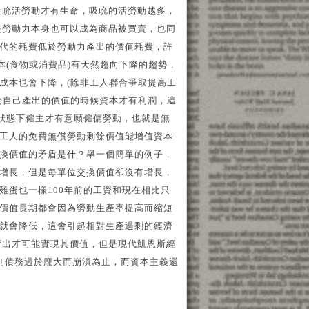
吸吮活勞動才有生命，吸吮的活勞動越多，
是勞動力本身也可以成為商品被買賣，也同
代的耗費低於勞動力產出的價值耗費，許
本(食物或消費品)有天然趨向下降的趨勢，
成本也會下降，(除非工人聯合爭取提高工
於自己產出的價值的時候資本才有利潤，這
的狀態下僱主才有意願僱傭勞動，也就是無
工人的免費無償勞動剩餘價值能增值資本
換價值的矛盾是什？舉一個簡單的例子，
增長，但是每單位交換價值卻沒有增長，
雞蛋也一樣100年前的工資和現在相比只
價值長期都會因為勞動生產率提高而縮短
就會降低，這會引起相對生產過剩的經濟
賣出才可能實現其價值，但是現代凱恩斯經
到債務過於龐大而崩潰為止，而資本主義還