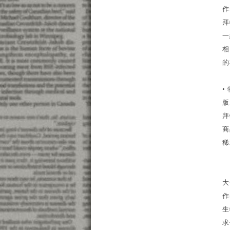
作
拜
一
相
的
•
版
拜
商
稀
大
作
生
求