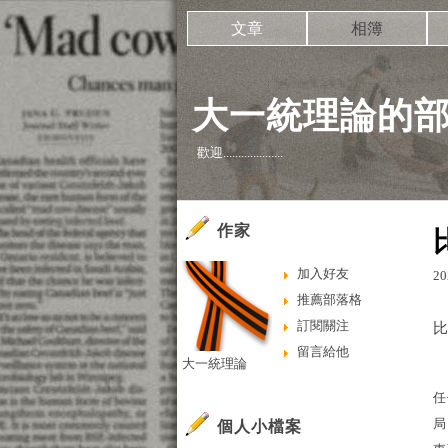
文章
相簿
大一統理論的
歡迎....................
作家
加入好友
20
推薦部落格
訂閱關注
留言給他
大一統理論
任
局
個人小檔案