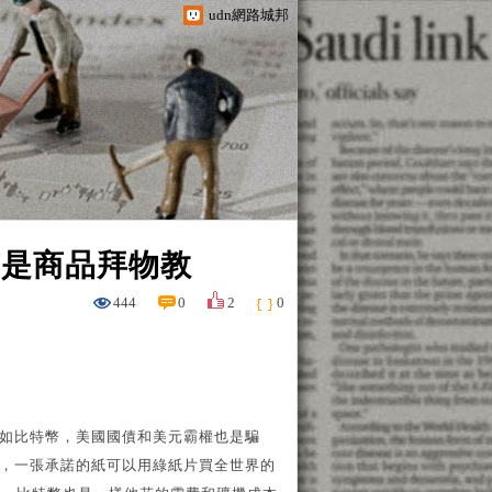
udn網路城邦
質是商品拜物教
444
0
2
0
如比特幣，美國國債和美元霸權也是騙
，一張承諾的紙可以用綠紙片買全世界的