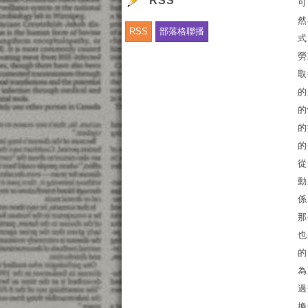
RSS
可
然
RSS
部落格聯播
式
勞
取
的
的
的
的
從
動
係
那
也
的
為
過
換