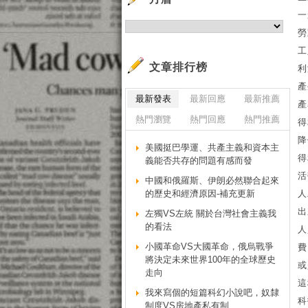
一
勞
工
文章排行榜
利
產
最新發表
最新回應
最新推薦
產
熱門瀏覽
熱門回應
熱門推薦
得
降
美國挺巴學運、共產主義和資本主
得
義能否共存的問題有感而發
活
中國和俄羅斯、伊朗必然聯合起來
的歷史和經濟原因-補充更新
人
出
左獨VS左統 關於台灣社會主義我
的看法
人
小國革命VS大國革命，俄烏戰爭
費
將決定未來世界100年的全球歷史
或
走向
這
我來寫個的短篇科幻小說吧，奴隸
科
制度VS房地產私有制