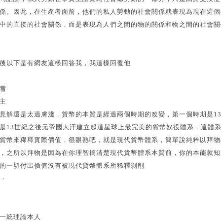
係。因此，在生產者面前，他們的私人勞動的社會關係就表現為現在這個
中的直接的社會關係，而是表現為人們之間的物的關係和物之間的社會關
後以下是有網友這樣回答我，我這樣回覆他
雪
主
見解還是太過膚淺，貨幣的本質是經過兩個時期的改變，第一個時期是1
是13世紀之後元帝國大汗建立起這星球上最完美的貨幣奴役體系，這體
貨幣來稀釋實際價值，很眼熟吧，就是現代貨幣體系，簡單說純粹以拜物
，之所以拜物是因為在你理智搞清楚現代貨幣體系本質前，你的本能就知
的一切付出價值沒有被現代貨幣體系所稀釋剝削
 ·
一統理論本人