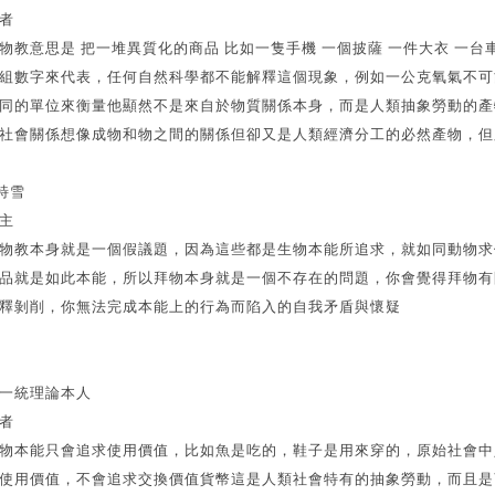
者
物教意思是 把一堆異質化的商品 比如一隻手機 一個披薩 一件大衣 一
組數字來代表，任何自然科學都不能解釋這個現象，例如一公克氧氣不可
同的單位來衡量他顯然不是來自於物質關係本身，而是人類抽象勞動的產
社會關係想像成物和物之間的關係但卻又是人類經濟分工的必然產物，但
 特雪
主
物教本身就是一個假議題，因為這些都是生物本能所追求，就如同動物求
品就是如此本能，所以拜物本身就是一個不存在的問題，你會覺得拜物有
釋剝削，你無法完成本能上的行為而陷入的自我矛盾與懷疑
一統理論本人
者
物本能只會追求使用價值，比如魚是吃的，鞋子是用來穿的，原始社會中
使用價值，不會追求交換價值貨幣這是人類社會特有的抽象勞動，而且是