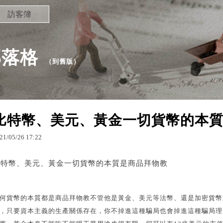
訪客簿
部落格
（
到舊版
）
比特幣、美元、黃金一切貨幣的本
21
/
05
/
26
17
:
22
比特幣、美元、黃金一切貨幣的本質是商品拜物教
何貨幣的本質都是商品拜物教不管他是黃金、美元等法幣、還是加密貨幣
，只要資本主義的生產關係存在，你不掉進這種騙局也會掉進這種騙局理