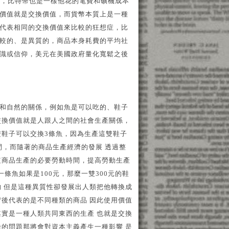
值，比特幣也是一樣他花的電費和礦機成本
價值就是交換價值，而貨幣本質上是一種
代表相同的交換價值來比較的狂想症，比
比較的、是異質的，商品本身耗費的平均社
識或信仰，美元在美國政府量化寬鬆之後
和自然的關係，例如魚是可以吃的、鞋子
交換價值就是人跟人之間的社會生產關係，
雙鞋子可以交換3條魚，因為生產這雙鞋子
間，而隨著的商品生產經濟的發展 透過整
短商品生產的必要勞動時間，提高勞動生產
條魚如果是100元，那麼一雙300元的鞋
的 但是這種異質性卻發展出人類把他轉換成
背後代表的是不同種類的商品 因此使用價值
其實是一種人類共同東西的生產 也就是交換
缺的問題那將會對資本主義產生一種影響 是