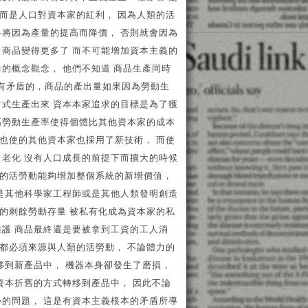
而是人口對資本家的紅利， 因為人類的活
格將因為產量的提高而降價， 否則就會因為
，商品變得更多了 而不可能增加資本主義的
的概念觀念， 他們不知道 商品生產同時
是有矛盾的，商品的產出量如果因為勞動生
方式生產出來 資本本家追求的目標是為了獲
高勞動生產率使得個體比其他資本家的成本
也使的其他資本家也採用了新技術， 而使
口老化 沒有人口成長的前提下而擴大的時候
的活勞動能夠增加整個系統的新增價值，
過是其他科學家工程師或是其他人類發明創造
的剩餘勞動存量 被私有化成為資本家的私
護 商品最終還是要被拿到工資的工人消
都必須來源與人類的活勞動， 不論體力的
移到新產品中， 機器本身卻發生了磨損，
資本折舊的方式轉移到產品中， 因此不論
勢的問題， 這是有資本主義根本的矛盾所導