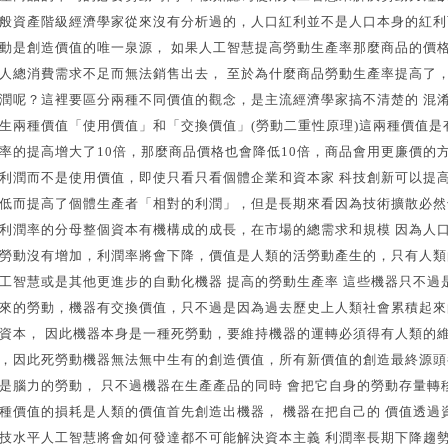
般資產階級經濟學家從來沒有分析過的，人口紅利並不是人口本身的紅利
動是創造價值的唯一泉源， 如果人工智慧提高勞動生產率那麼商品的價
人總消費需求不足而無法銷售出去， 至於為什麼商品勞動生產率提高了
潤呢？這裡要區分兩種不同價值的觀念，是主流經濟學家搞不清楚的 混淆
生兩種價值「使用價值」和「交換價值」(勞動二重性原理)這兩種價值
率的提高增大了10倍，那麼商品價格也會降低10倍，商品會用更廉價的
利潤而不是使用價值，即使只看只看個體企業和資本家 科技創新可以提
低而提高了個體生產者「相對的利潤」，但是長期來看因為技術擴散必然
利潤率的分母整個資本有機構成的成長，在市場的總需求和規模 因為人
勞動沒有增加，利潤率將會下降，價值是人類的活勞動產生的，只有人類
工智慧或是其他更進步的自動化機器 提高的勞動生產率 這些機器只不
來的勞動，機器有交換價值，只不過是因為過去歷史上人類社會累積起來
資本， 因此機器本身是一種死勞動，要維持機器的運轉必須得有人類的維
，因此死勞動機器無法無中生有的創造價值，所有新價值的創造最終源頭
是腦力的勞動， 只不過機器在生產產品的同時 會把它自身的勞動存量轉
種價值的損耗是人類的價值首先創造出機器， 機器在把自己的 價值透過
技水平人工智慧將會如何發達都不可能解決資本主義 利潤率長期下降趨