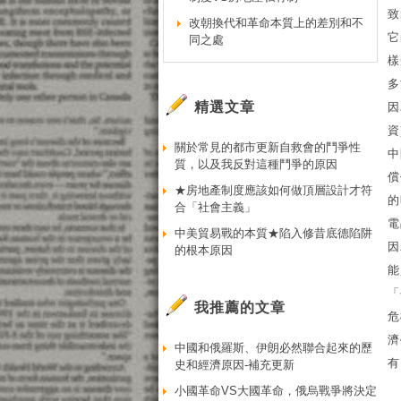
致
改朝換代和革命本質上的差別和不
它
同之處
樣
多
精選文章
因
資
關於常見的都市更新自救會的鬥爭性
中
質，以及我反對這種鬥爭的原因
償
★房地產制度應該如何做頂層設計才符
的
合「社會主義」
電
中美貿易戰的本質★陷入修昔底德陷阱
因
的根本原因
能
「
我推薦的文章
危
濟
中國和俄羅斯、伊朗必然聯合起來的歷
有
史和經濟原因-補充更新
小國革命VS大國革命，俄烏戰爭將決定