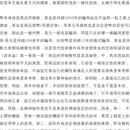
切資本主義生產方式的國家，都週期性地患一種狂想病，企圖不用生產過
幣本身就是商品拜物教，黃金是持續5000年的騙局姑且不論那一點工業
價值，黃金是商品貨幣(等價交換)，而美元等雖然也是法定貨幣但是也
交換，因此是一種代幣，美元一樣也是騙局，問題只在於哪一種騙局更堅
局 美元是持續100多年的騙局，比特幣是持續12年的龐式騙局，黃金是持
動力來開採總量也有限，但是現代技術條件有所改變黃金的交易和儲存成
《資本論》第一卷第一章「商品的拜物教性質及其秘密」中，馬克思如此
種很簡單很平凡的東西。對商品的分析表明，它卻是一種很古怪的東西，
是使用價值來說，不論從它靠自己的屬性來滿足人的需要這個角度來考察
屬性這個角度來考察，都沒有什麼神秘的地方。很明顯，人通過自己的活
形態。例如，用木頭做桌子，木頭的形狀就改變了。可是桌子還是木頭，
旦作為商品出現，就變成一個可感覺而又超感覺的物了。它不僅用它的腳
用頭倒立著，從它的木腦袋裡生出比它自動跳舞還奇怪得多的狂想。可見
值。同樣，這種神秘性質也不是來源於價值規定的內容。因為，第一，不
人體的機能，而每一種這樣的機能不管內容和形式如何，實質上都是人的
個生理學上的真理。第二，說到作為決定價值量的基礎的東西，即這種耗