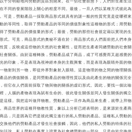
以十分明顯地同勞動的質區別開來。在一切社會狀態下，人們對生產生活
在不同的發展階段上關心的程度不同。最後，一旦人們以某種方式彼此為
。可是，勞動產品一採取商品形式就具有的謎一般的性質究竟是從哪裡來
動的等同性，取得了勞動產品的等同的價值對象性這種物的形式；用勞動
得了勞動產品的價值量的形式；最後，勞動的那些社會規定藉以實現的生
形式。可見，商品形式的奧秘不過在於：商品形式在人們面前把人們本身
性質，反映成這些物的天然的社會屬性，從而把生產者同總勞動的社會關
社會關係。由於這種轉換，勞動產品成了商品，成了可感覺而又超感覺的
光的印象，不是表現為視神經本身的主觀興奮，而是表現為眼睛外面的物
一物射到另一物，即從外界對象射入眼睛。這是物理的物之間的物理關係
產品的價值關係，是同勞動產品的物理性質以及由此產生的物的關係完全
，但它在人們面前採取了物與物的關係的虛幻形式。因此，要找一個比喻
裡，人腦的產物表現為賦有生命的、彼此發生關係並同人發生關係的獨立
是這樣。我把這叫做拜物教。勞動產品一旦作為商品來生產，就帶上拜物
。商品世界的這種拜物教性質，象以上分析已經表明的，是來源於生產商
商品，只是因為它們是彼此獨立進行的私人勞動的產品。這種私人勞動的
交換他們的勞動產品才發生社會接觸，因此，他們的私人勞動的特殊的社
句話說，私人勞動在事實上證實為社會總勞動的一部分，只是由於交換使