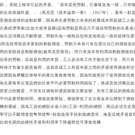
的， 系統上根本引起的矛盾。「資本是死勞動，它像吸血鬼一樣，只有
的生命就越旺盛。」（馬克思《資本論第一卷》，1867年）。還有一點
受價值規律的波動影響，因為再生產勞動力本身的耗費成本和延續工人後
古典經濟學家(比如大衛李嘉圖)認為勞動是商品只不過說明勞動的生產成
為生活消費品不斷降價，勞動作為一種商品也和其他商品一樣的規律生產
)而這就導致資本家剝削剩餘價值，勞動力本身只有在賣出自己的價格低
間的差額就是剩餘價值(被馬克思發現)，而只有資本有利潤或剩餘價值
佔有的勞動，這就是利潤的本質，工人必須有工作才能生存下去，而只有
時候才有僱主願意僱用，這就造成工人和資本家之間的矛盾使用價值和交
晶體因為摩爾定律每年的產出量都會增長，因為性能更好了使用價值也會
為生產每單位電晶體的社會平均必要勞動時間縮短了，換成其他消費品如
買更少的雞蛋，不管名目價格和通貨膨脹怎麼改變，所有工業品的價格或
平均必要勞動時間」價值就會降低，價值降低了在古典金本位體制下價格
機和通縮，因為工資的總額永遠小於(工資+利潤)的總額，商品必須完全
學可以不斷增發貨幣用貨幣+財政政策手段刺激總需求，掩蓋這種矛盾直
比例失調的結構性矛盾和利潤率下降趨勢也可導致危機