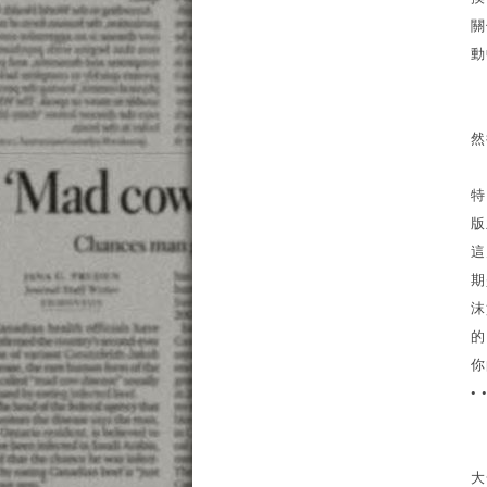
關
動
然
特
版
這
期
沫
的
你
• •
大