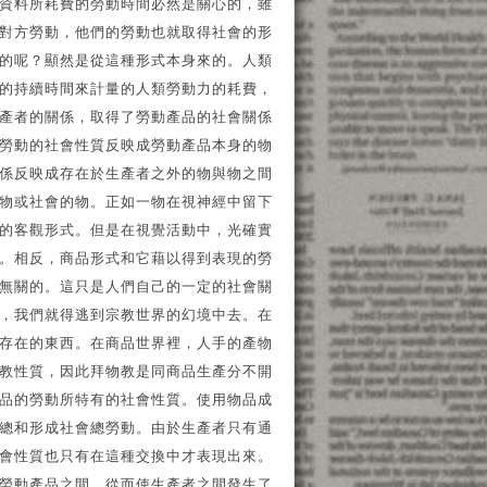
資料所耗費的勞動時間必然是關心的，雖
對方勞動，他們的勞動也就取得社會的形
的呢？顯然是從這種形式本身來的。人類
的持續時間來計量的人類勞動力的耗費，
產者的關係，取得了勞動產品的社會關係
勞動的社會性質反映成勞動產品本身的物
係反映成存在於生產者之外的物與物之間
物或社會的物。正如一物在視神經中留下
的客觀形式。但是在視覺活動中，光確實
。相反，商品形式和它藉以得到表現的勞
無關的。這只是人們自己的一定的社會關
，我們就得逃到宗教世界的幻境中去。在
存在的東西。在商品世界裡，人手的產物
教性質，因此拜物教是同商品生產分不開
品的勞動所特有的社會性質。使用物品成
總和形成社會總勞動。由於生產者只有通
會性質也只有在這種交換中才表現出來。
勞動產品之間、從而使生產者之間發生了