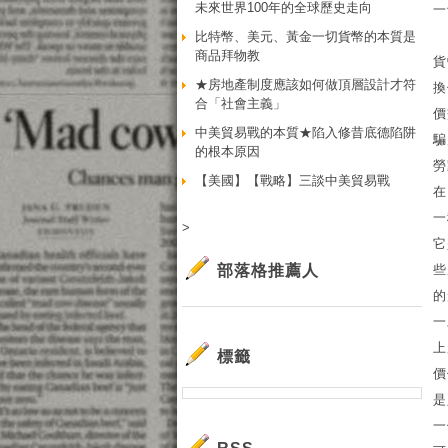
未來世界100年的全球歷史走向
一
比特幣、美元、黃金一切貨幣的本質是
商品拜物教
貨
★房地產制度應該如何做頂層設計才符
換
合「社會主義」
價
中美貿易戰的本質★陷入修昔底德陷阱
騙
的根本原因
勞
【美國】【戰略】三談中美貿易戰
在
一
>
它
部落格推薦人
些
的
一
上
標籤
價
是
一