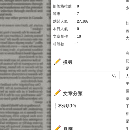
東
部落格推薦
：
0
少
等級
：
7
「
點閱人氣
：
27,386
如
本日人氣
：
0
會
文章創作
：
19
大
相簿數
：
1
商
使
搜尋
是
人
平
個
文章分類
率
不分類(19)
子
相
是
生
月曆