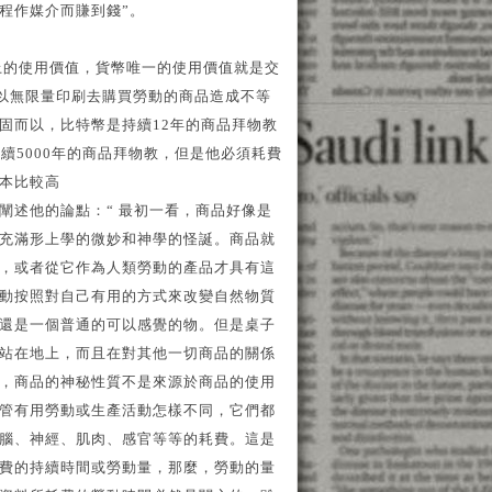
程作媒介而賺到錢”。
上的使用價值，貨幣唯一的使用價值就是交
可以無限量印刷去購買勞動的商品造成不等
固而以，比特幣是持續12年的商品拜物教
續5000年的商品拜物教，但是他必須耗費
本比較高
闡述他的論點：“ 最初一看，商品好像是
充滿形上學的微妙和神學的怪誕。商品就
，或者從它作為人類勞動的產品才具有這
動按照對自己有用的方式來改變自然物質
還是一個普通的可以感覺的物。但是桌子
站在地上，而且在對其他一切商品的關係
，商品的神秘性質不是來源於商品的使用
管有用勞動或生產活動怎樣不同，它們都
腦、神經、肌肉、感官等等的耗費。這是
費的持續時間或勞動量，那麼，勞動的量