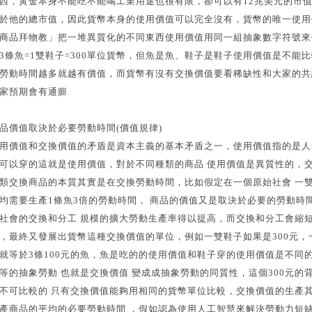
西，黃金本身不能吃不能喝工業用途也很有限，卻可以有12兆美元的市
於他的總市值，因此貨幣本身的使用價值可以完全沒有，貨幣的唯一使用
商品拜物教」把一堆異質化的不同東西使用價值用同一組抽象數字符號來
3條魚=1雙鞋子=300單位貨幣，但魚是魚、鞋子是鞋子使用價值是不能
勞動時間越多就越有價值，而貨幣有沒有交換價值要看稀缺性和大家的共
家預期會有通膨
品價值取決於必要勞動時間(價值規律)
用價值和交換價值的矛盾是資本主義的基本矛盾之一，使用價值指的是人
可以穿的這就是使用價值，對於不同種類的商品 使用價值是異質性的，
類交換商品的本質其實是在交換勞動時間，比如假定在一個原始社會 一
均需要生產1條魚3倍的勞動時間， 商品的價值又是取決於必要的勞動時
社會的交換和分工 規模的擴大勞動生產率得以提高，而交換和分工會縮
，最終又發展出貨幣這種交換價值的單位，例如一雙鞋子如果是300元，一
就等於3條100元的魚，魚是吃的的使用價值和鞋子穿的使用價值是不同
等的抽象勞動 也就是交換價值 變成成抽象勞動的同質性，這個300元的
不可比較的 只有交換價值能夠用相同的貨幣單位比較，交換價值的生產
產商品的平均的必要勞動時間 ，假如認為使用人工智慧來解決勞動力短