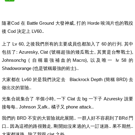
隨著Cod 在 Battle Ground 大發神威, 打的 Horde 唉鴻片也的戰役
後 Cod 決定上 LV60..
上了 Lv 60, 之後我們所有的主要成員也都加入了 60 的行列. 其中
包括了: Azuresky, Clat (號稱超強的矮瓜戰士, 其實是台幣戰士),
Johnsonchg ( 自稱最強補血的Macro), 以及唯一 lv 58 的
Shadoworange (也是號稱最強的術士)..
大家都在 Lv60 於是我們決定去 Blackrock Depth (簡稱 BRD) 去
做出次的冒險..
光集合就集合了 半個小時, 一下 Clat 去 bg 一下子 Azuresky 說要
接每每.. Johnson 又afk.. 橘子又 phone attack..
我們的 BRD 不安的大冒險就此展開.. 一群人好不容易到了BRd 門
口.. 因為這裡的路很難走, 剛開始沒來過的人一訂迷路.. 果不期然..
大家都迷路.. 除了我跟 clat 之外..