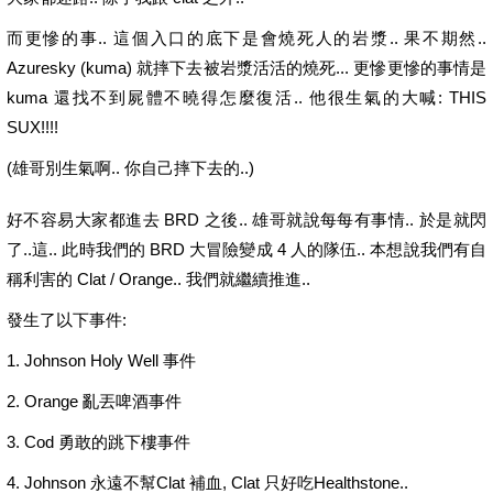
而更慘的事.. 這個入口的底下是會燒死人的岩漿.. 果不期然..
Azuresky (kuma) 就摔下去被岩漿活活的燒死... 更慘更慘的事情是
kuma 還找不到屍體不曉得怎麼復活.. 他很生氣的大喊: THIS
SUX!!!!
(雄哥別生氣啊.. 你自己摔下去的..)
好不容易大家都進去 BRD 之後.. 雄哥就說每每有事情.. 於是就閃
了..這.. 此時我們的 BRD 大冒險變成 4 人的隊伍.. 本想說我們有自
稱利害的 Clat / Orange.. 我們就繼續推進..
發生了以下事件:
1. Johnson Holy Well 事件
2. Orange 亂丟啤酒事件
3. Cod 勇敢的跳下樓事件
4. Johnson 永遠不幫Clat 補血, Clat 只好吃Healthstone..