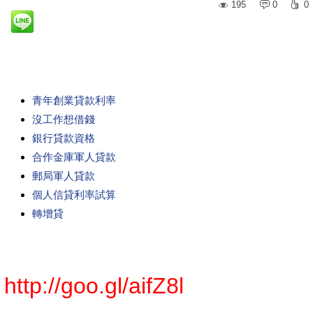
195
0
0
青年創業貸款利率
沒工作想借錢
銀行貸款資格
合作金庫軍人貸款
郵局軍人貸款
個人信貸利率試算
轉增貸
http://goo.gl/aifZ8l