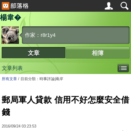
楊韋�
作家：r8r1y4
文章
相簿
文章列表
所有文章
/
目前分類：時事評論|兩岸
郵局軍人貸款 信用不好怎麼安全借
錢
2016
/
09
/
24
03:23:53