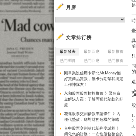
月曆
臺
文章排行榜
最新發表
最新回應
最新推薦
熱門瀏覽
熱門回應
熱門推薦
剛畢業沒信用卡新北Mr.Money熊
好貸商品貸款，無卡分期幫我搞定
這
工作神隊友！
永和股票股票槓桿推薦 》緊急資
金解決方案：了解丙種代墊款的好
處
花蓮股票交割借款申請條件 》丙
1
種代墊款：應對財務危機的策略
2
3
台中股票交割款代墊利率試算 》
簡化您的財務：一次性債務整合的