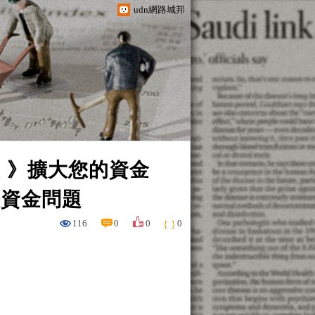
udn網路城邦
 》擴大您的資金
決資金問題
116
0
0
0