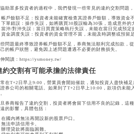
在協助眾多投資者的過程中，我們發現一些常見的違約交割問題
1. 帳戶餘額不足：投資者未能確實檢查其證券戶餘額，導致資金
. 下單錯誤：操作失誤，如將購買30股誤輸為30張，造成意外的
. 當沖/對沖失誤：當日買賣策略執行失誤，未能在當日完成預定
4. 資金調度失誤：投資者的資金管理不當，未能及時調整或預留
這些問題最終導致證券帳戶餘額不足，券商無法順利完成扣款，
自己的帳戶狀態，避免因上述問題遭遇不必要的財務損失。
延伸閱讀：
https://ysmoney.tw/
違約交割有可能承擔的法律責任
常在T+2日早上9:00，營業員會開始催款，通知投資人盡快補
證券公司的相關電話。如果到了T+2日早上10:00，款項仍未
況。
一旦券商報告了違約交割，投資者將會留下信用不良的記錄，這
長遠的影響，具體包括：
. 在國內將無法再開設新的股票戶口。
. 無法申請信用卡。
. 辦理貸款將面臨困難。