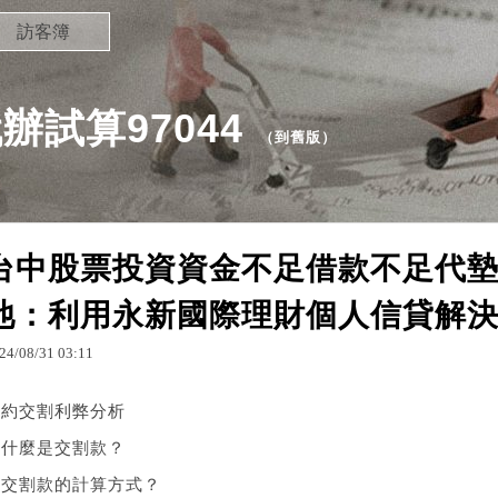
訪客簿
試算97044
（
到舊版
）
台中股票投資資金不足借款不足代墊
池：利用永新國際理財個人信貸解
24
/
08
/
31
03
:
11
違約交割利弊分析
．
什麼是交割款？
．
交割款的計算方式？