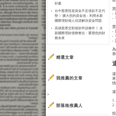
好處
台中股票投資資金不足借款不足代
-
墊 》擴大您的資金池：利用永新
-
國際理財個人信貸解決資金問題
高雄股票交割借款申請條件 》永
-
新國際理財債務整合：重塑您的財
-
務未來
-
精選文章
我推薦的文章
>
1
部落格推薦人