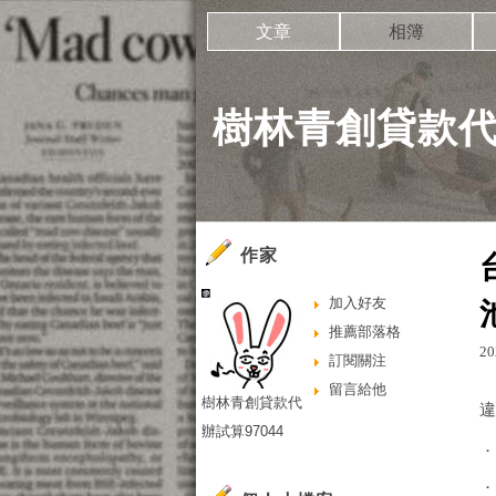
文章
相簿
樹林青創貸款代辦
作家
加入好友
推薦部落格
20
訂閱關注
留言給他
樹林青創貸款代
辦試算97044