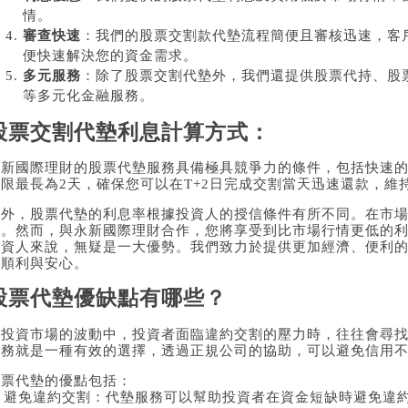
情。
審查快速
：我們的股票交割款代墊流程簡便且審核迅速，客
便快速解決您的資金需求。
多元服務
：除了股票交割代墊外，我們還提供股票代持、股
等多元化金融服務。
股票交割代墊利息計算方式：
永新國際理財的股票代墊服務具備極具競爭力的條件，包括快速
期限最長為2天，確保您可以在T+2日完成交割當天迅速還款，維
此外，股票代墊的利息率根據投資人的授信條件有所不同。在市場
息。然而，與永新國際理財合作，您將享受到比市場行情更低的
投資人來說，無疑是一大優勢。我們致力於提供更加經濟、便利
加順利與安心。
股票代墊優缺點有哪些？
在投資市場的波動中，投資者面臨違約交割的壓力時，往往會尋
服務就是一種有效的選擇，透過正規公司的協助，可以避免信用
股票代墊的優點包括：
1. 避免違約交割：代墊服務可以幫助投資者在資金短缺時避免違