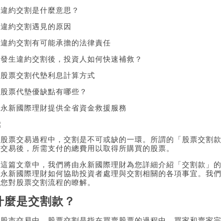
．
違約交割是什麼意思？
．
違約交割遇見的原因
．
違約交割有可能承擔的法律責任
．
發生違約交割後，投資人如何快速補救？
．
股票交割代墊利息計算方式
．
股票代墊優缺點有哪些？
．
永新國際理財提供全省資金救援服務
在股票交易過程中，交割是不可或缺的一環。所謂的「股票交割
成交易後，所需支付的總費用以取得所購買的股票。
在這篇文章中，我們將由永新國際理財為您詳細介紹「交割款」
及永新國際理財如何協助投資者處理與交割相關的各項事宜。我
進您對股票交割流程的瞭解。
什麼是交割款？
在股市交易中，股票交割是指在買賣股票的過程中，買家和賣家