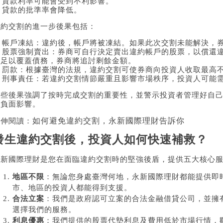
. 貸款利率可能會受到不利影響。
. 貸款的批準率會降低。
違約交割的進一步後果包括：
1. 帳戶凍結：違約後，帳戶將被凍結。如果此次交割未能解決，
2. 股票強制賣出：券商可自行決定賣出違約帳戶的股票，以償還
不足以覆蓋債務，券商將追討剩餘金額。
3. 罰款：根據臺灣的法規，違約交割可使券商向投資人收取最高
4. 刑事責任：若違約交割情節嚴重且影響市場秩序，投資人可能
這些後果強調了按時完成交割的重要性，並警示投資者管理好自
的負面影響。
如何避免違約交割，永新國際理財告訴你
延伸閱讀：
發生違約交割後，投資人如何快速補救？
永新國際理財是您在面臨違約交割時的堅強後盾，提供五大核心
地區不限
：無論您身處臺灣何地，永新國際理財都能提供即
市、地區的投資人都能得到支援。
合法立案
：我們是政府認可立案的合法金融借貸公司，並擁
選擇我們的服務。
利息優惠
：我們提供的股票代墊利息及費用低於市場行情，