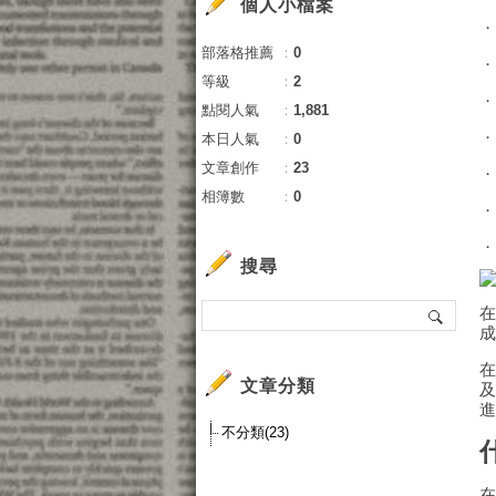
個人小檔案
部落格推薦
：
0
等級
：
2
點閱人氣
：
1,881
本日人氣
：
0
文章創作
：
23
相簿數
：
0
搜尋
文章分類
不分類(23)