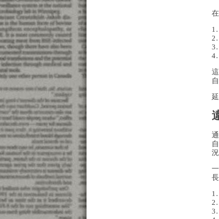
2
3
通
自
1
2
3