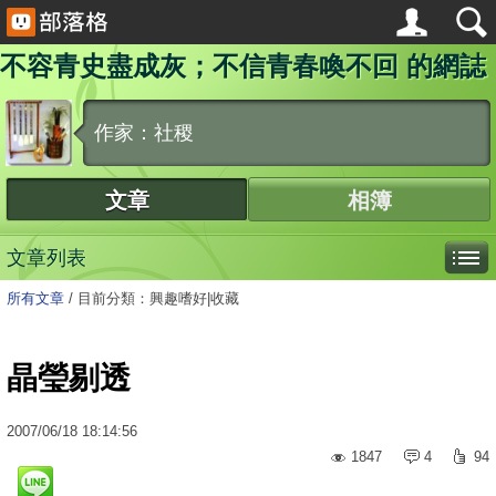
不容青史盡成灰；不信青春喚不回 的網誌
作家：社稷
文章
相簿
文章列表
所有文章
/
目前分類：興趣嗜好|收藏
晶瑩剔透
2007
/
06
/
18
18:14:56
1847
4
94