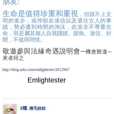
朋友
:
生命是值得珍重和重視
，但跟不上文
明的進步，或停頓在迷信以及過往古人的事
蹟，勢必遭到時間的淘汰，此並非不尊重生
命，而是屬其個人自我踐踏、固執、迷信、封
閉，不值得同情。
敬邀參與法緣奇遇說明會─
機會難逢─
來者得之
http://blog.udn.com/emlightester/2612967
Emlightester
3樓.
捲毛娃娃