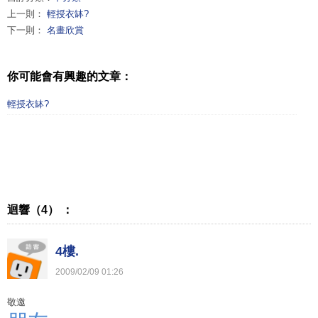
上一則：
輕授衣缽?
下一則：
名畫欣賞
你可能會有興趣的文章：
輕授衣缽?
迴響（4） ：
4樓.
2009
/
02
/
09
01
:
26
敬邀