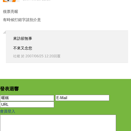
很票亮喔
有時候打錯字請別介意
來訪卻無事
不來又念您
社稷
於
2007
/
06
/
25
12
:
20
回覆
發表迴響
會員登入