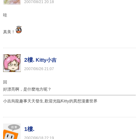
2007
/
08
/
21
20
:
18
哇
真美！
2樓.
Kitty小吉
2007
/
06
/
26
21
:
07
回
好漂亮啊，是什麼地方呢？
小吉烏龍趣事天天發生,歡迎光臨Kitty的異想漫畫世界
1樓.
2007
/
06
/
18
22
:
19