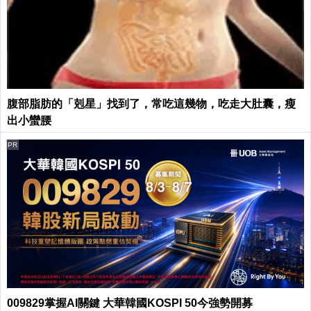
腹部脂肪的「剋星」找到了，常吃這幾物，吃走大肚囊，瘦
出小蠻腰
PR
009829掌握AI關鍵 大華韓國KOSPI 50今強勢開募