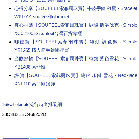
心得分享【SOUFEEL索菲爾珠寶】牛皮手鍊 雄鷹 - Bracelet
WPL014 soufeel和glamulet
真心推薦【SOUFEEL索菲爾珠寶】純銀 斯洛伐克 - Simple
XC0210052 soufeel台灣百貨專櫃
哪裡買【SOUFEEL索菲爾珠寶】純銀 調色盤 - Simple
YB1265 情人節手鍊哪裡買
必敗好物【SOUFEEL索菲爾珠寶】純銀 藍色雪花 - Simple
YB1408 索菲爾
評價【SOUFEEL索菲爾珠寶】純銀 項鏈 雪花 - Necklace
XNL110 索菲爾銀飾
168wholesale流行時尚批發網
28C3B2EBC468202D