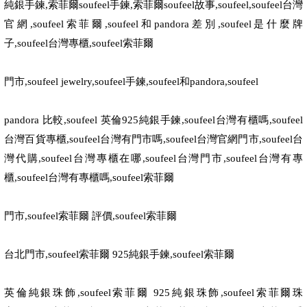
純銀手鍊
,
索菲爾
soufeel
手鍊
,
索菲爾
soufeel
故事
,soufeel,soufeel
台灣
官網
,soufeel
索菲爾
,soufeel
和
pandora
差別
,soufeel
是什麼牌
子
,soufeel
台灣專櫃
,soufeel
索菲爾
門市
,soufeel jewelry,soufeel
手鍊
,soufeel
和
pandora,soufeel
pandora
比較
,soufeel
英倫
925
純銀手鍊
,soufeel
台灣有櫃嗎
,soufeel
台灣百貨專櫃
,soufeel
台灣有門市嗎
,soufeel
台灣官網門市
,soufeel
台
灣代購
,soufeel
台灣專櫃在哪
,soufeel
台灣門市
,soufeel
台灣有專
櫃
,soufeel
台灣有專櫃嗎
,soufeel
索菲爾
門市
,soufeel
索菲爾 評價
,soufeel
索菲爾
台北門市
,soufeel
索菲爾
925
純銀手鍊
,soufeel
索菲爾
英倫純銀珠飾
,soufeel
索菲爾
925
純銀珠飾
,soufeel
索菲爾珠