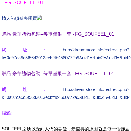
- FG_SOUFEEL_01
情人節項鍊去哪買
贈品 豪華禮物包裝--每單僅限一套 - FG_SOUFEEL_01
網址:
http://dreamstore.info/redirect.php?
k=0a97ca9d5f56d2013ecbf4b4560772a9&uid1=&uid2=&uid3=&uid4
贈品 豪華禮物包裝--每單僅限一套 - FG_SOUFEEL_01
網址:
http://dreamstore.info/redirect.php?
k=0a97ca9d5f56d2013ecbf4b4560772a9&uid1=&uid2=&uid3=&uid4
描述
:
SOUFEEL之所以受到人們的喜愛，最重要的原因就是每一個飾品