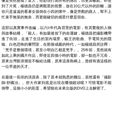
像是突然變成了盲人，你必須打開所有的感官，而更加敏銳。即使
到了片尾，楊德昌仍是將觀眾的視覺，放在10公尺以外的距離，讓
你只是遠遠的看著女孩倒在小四的懷中，像是旁觀的路人，幫不上
忙束手無策的無奈，而更能確切的感受什麼是宿命。
年代為背景的電影，有其繁複的人物
這部以真實事件改編，以六0
與故事結構，「殺人」有如最後按下的命運鍵，楊德昌把攝影機帶
進了街頭，走進了生活的室內場景，貓王的歌曲、手電筒光的隱
喻、白色恐怖的審問室，在那個戒嚴的時代，一如楊德昌所詮釋：
「兇手是整個環境，甚至小明自己都是兇手」。25年前，竟然就有
如此上乘的國片作品，即使近四個小時的電影，卻一點也不冗長，
原來台灣新浪潮並不輸給法國，原來這座島嶼上，曾經有過這樣的
一位早逝的天才。
在最後一長排的演員表，除了原本就熟悉的幾位，居然還有「攝影
舒國治」。舒大作家到底是出現在哪個鏡頭呢？可惜電影不能
師/
倒帶，這個小小的彩蛋，希望能在未來出版的DVD上去解密了。