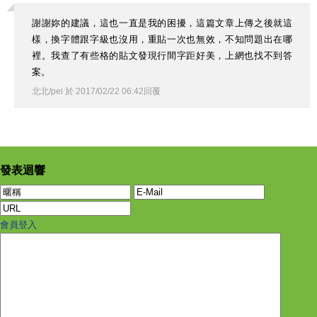
謝謝妳的建議，這也一直是我的困擾，這篇文章上傳之後就這
樣，換字體跟字級也沒用，重貼一次也無效，不知問題出在哪
裡。我查了有些格的貼文發現行間字距好美，上網也找不到答
案。
北北/pei
於
2017
/
02
/
22
06
:
42
回覆
發表迴響
會員登入