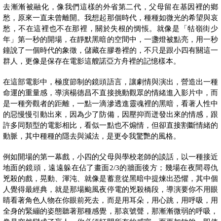
去漸漸被融化，像我們這樣的外省第二代，父母留在基因裡的鄉
愁，原來一直未曾離開。我想起那個時代，種種如微光的希望與哀
愁，不在這裡也不在那裡，關於失根的惆悵。就像是「牯嶺街少
年」第一秒的開場，在靜默黑暗的空間中，一盞燈被點亮，用一秒
鐘說了一個時代的象徵，儲藏在膠卷裡的，不只是跟小四有關這一
群人，更像是保存在電影這艘諾亞方舟裡的記憶樣本。
在這部電影中，極度節制的鏡頭語言，讓劇情與演出，營造出一種
命運的重量感，導演楊德昌不直接挑動觀眾的情緒進入影片中，而
是一種旁觀者的距離，一點一滴滲透進靈魂裡的黑暗，看著人性中
的惡慢慢引動出來，因為少了防備，因壓抑而迸發出來的情感，跟
許多同類型的電影相比，看似一點也不煽情，但卻直接割斷情緒的
動脈，其中種種的隱去與減法，是更令我驚艷的風格。
例如開場的第一幕戲，小四的父母與學校老師的談話，以一種接近
的牆面後方；幾場在夜間尋仇
地面的鏡頭，遠遠躲在佔了畫面2/3
兇殺的戲，晃動、渾沌、就像是蓄意從黑暗中提煉出恐懼，其中個
人覺得最經典，就是那場颱風夜停電的兇殺橋段，導演要你不用眼
睛看著角色人物在你眼前死去，而是用耳朵，用心跳，用呼吸，用
全身的緊繃的姿態聽著那種感覺，那哀號聲，那漸漸微弱的呼吸，