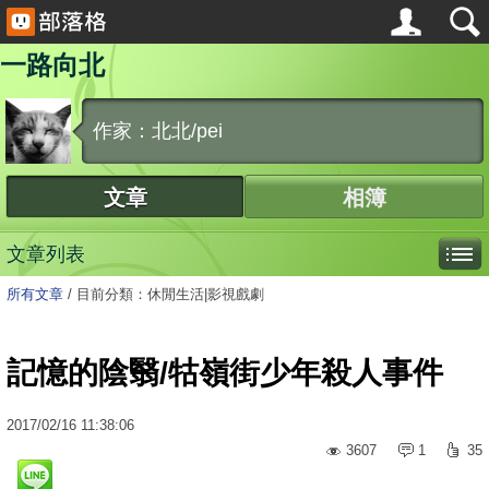
一路向北
作家：北北/pei
文章
相簿
文章列表
所有文章
/
目前分類：休閒生活|影視戲劇
記憶的陰翳/牯嶺街少年殺人事件
2017
/
02
/
16
11:38:06
3607
1
35