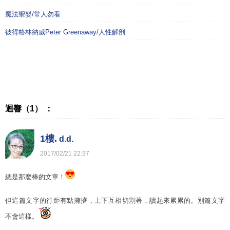
魔法聖嬰/常人勿看
彼得格林納威Peter Greenaway/人性解剖
迴響（1） ：
1樓.
d.d.
2017
/
02
/
21
22
:
37
總是那麼棒的文章！
但這篇文字的行距有點擁擠，上下互相切割著，讀起來累累的。別篇文字
不會這樣。