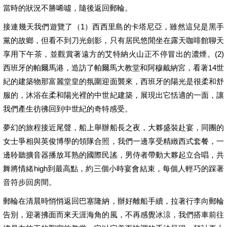
當時的狀況不勝唏噓，隨後返回郵輪。
接連幾天我們遊覽了（1）西西里島的卡塔尼亞，雖然這兒是黑手
黨的故鄉，但看不到刀光劍影，只有居民悠閒坐在露天咖啡館聊天
享用下午茶，並觀賞著遠方的艾特納火山正不停冒出的濃煙。(2)
西班牙的帕爾馬港，造訪了帕爾馬大教堂和阿穆戴納宮，看著14世
紀的建築物那富麗堂皇的氛圍迎面襲來，西班牙的陽光是很柔和舒
服的，沐浴在柔和陽光裡的中世紀建築，展現出它恬適的一面，讓
我們產生彷彿回到中世紀的奇特感受。
夢幻的旅程接近尾聲，船上舉辦船長之夜，大夥盛裝赴宴，同團的
女士爭相與英俊博學的領隊合照，我們一邊享受精緻西式套餐，一
邊聆聽擴音器播放耳熟的國際民謠，男侍者帶動大夥起立合唱，共
舞將情緒high到最高點，約三個小時宴會結束，每個人輕巧的踩著
音符步回房間。
郵輪在清晨時悄悄返回巴塞隆納，辦好離船手續，拉著行李向郵輪
告別，迎著拂面而來天涯海角的風，不再感覺冰涼，我們搭車前往