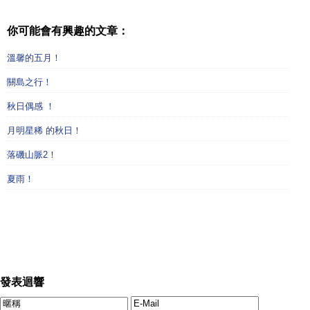
你可能會有興趣的文章：
溫馨的五月！
關島之行！
秋日偶感 ！
月明星稀 的秋日！
落磯山脈2！
夏雨！
發表迴響