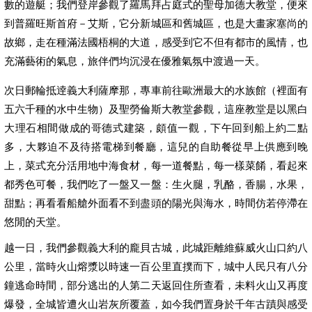
數的遊艇；我們登岸參觀了羅馬拜占庭式的聖母加德大教堂，便來
到普羅旺斯首府－艾斯，它分新城區和舊城區，也是大畫家塞尚的
故鄉，走在種滿法國梧桐的大道，感受到它不但有都市的風情，也
充滿藝術的氣息，旅伴們均沉浸在優雅氣氛中渡過一天。
次日郵輪抵逹義大利薩摩那，專車前往歐洲最大的水族館（裡面有
五六千種的水中生物）及聖勞倫斯大教堂參觀，這座教堂是以黑白
大理石相間做成的哥德式建築，頗值一觀，下午回到船上約二點
多，大夥迫不及待搭電梯到餐廳，這兒的自助餐從早上供應到晚
上，菜式充分活用地中海食材，每一道餐點，每一樣菜餚，看起來
都秀色可餐，我們吃了一盤又一盤：生火腿，乳酪，香腸，水果，
甜點；再看看船艙外面看不到盡頭的陽光與海水，時間仿若停滯在
悠閒的天堂。
越一日，我們參觀義大利的龐貝古城，此城距離維蘇威火山口約八
公里，當時火山熔漿以時速一百公里直撲而下，城中人民只有八分
鐘逃命時間，部分逃出的人第二天返回住所查看，未料火山又再度
爆發，全城皆遭火山岩灰所覆蓋，如今我們置身於千年古蹟與感受