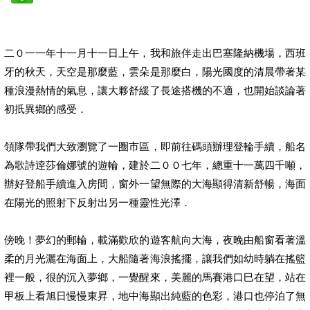
二０一一年十一月十一日上午，我和旅伴走出巴塞隆納機場，西班
牙的秋天，天空是那麼藍，雲朵是那麼白，陽光國度的清晨帶著某
種浪漫熱情的氣息，讓大夥舒緩了長途搭機的不適，也開始談論著
初扺異鄉的感受．
領隊帶我們大致瀏覽了一圈市區，即前往碼頭辦理登輪手續，船名
為歌詩逹莎倫娜號的遊輪，建於二００七年，總重十一萬四千噸，
辦好登船手續進入房間，窗外一望無際的大海顯得清新舒暢，海面
在陽光的照射下反射出另一種靈性光澤．
傍晚！夢幻的郵輪，載滿歡欣的遊客航向大海，夜晚由船窗看著溫
柔的月光灑在海面上，大船隨著海浪搖擺，讓我們如幼時躺在搖籃
裡一般，很的沉入夢鄉，一覺醒來，美麗的馬賽港口巳在望，站在
甲板上看旭日慢慢東昇，地中海顯出純藍的色彩，港口也停泊了無