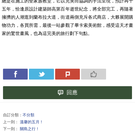
總是在施工的聖家族教堂，它以完美而協調的手法呈現，預計再十
五年，恰逢原設計建築師高第百年逝世紀念，將全部完工，再隨著
擁擠的人潮逛到蘭布拉大道，街道兩側充斥各式商店，大夥展開購
物功力，各買所需，最後一站參觀了畢卡索美術館，感受這天才畫
家的驚世畫風，也為這完美的旅行劃下句點。
回應
自訂分類：
不分類
上一則：
溫馨的五月！
下一則：
關島之行！