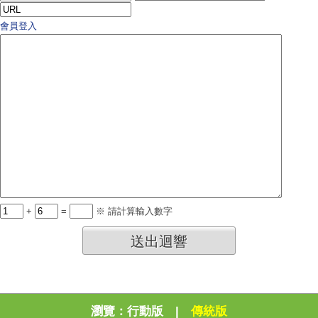
會員登入
+
=
※ 請計算輸入數字
送出迴響
瀏覽：
行動版
|
傳統版