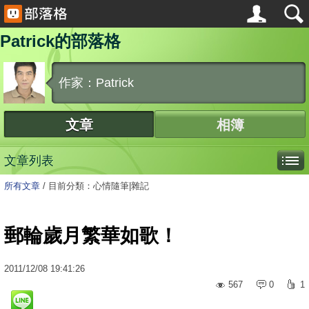
Patrick的部落格
作家：Patrick
文章
相簿
文章列表
所有文章
/
目前分類：心情隨筆|雜記
郵輪歲月繁華如歌！
2011
/
12
/
08
19:41:26
567
0
1