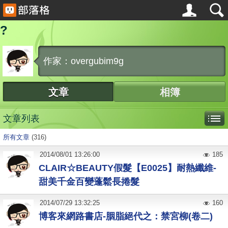
?
作家：overgubim9g
文章
相簿
文章列表
所有文章
(316)
2014
/
08
/
01
13:26:00
185
CLAIR☆BEAUTY假髮【E0025】耐熱纖維-
甜美千金百變蓬鬆長捲髮
2014
/
07
/
29
13:32:25
160
博客來網路書店-胭脂絕代之：禁宮柳(卷二)