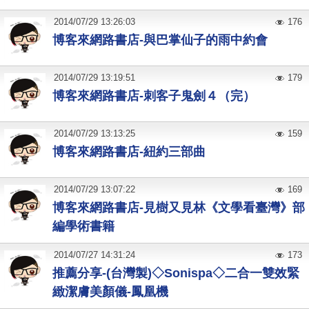
2014
/
07
/
29
13:26:03
176
博客來網路書店-與巴掌仙子的雨中約會
2014
/
07
/
29
13:19:51
179
博客來網路書店-刺客子鬼劍４（完）
2014
/
07
/
29
13:13:25
159
博客來網路書店-紐約三部曲
2014
/
07
/
29
13:07:22
169
博客來網路書店-見樹又見林《文學看臺灣》部
編學術書籍
2014
/
07
/
27
14:31:24
173
推薦分享-(台灣製)◇Sonispa◇二合一雙效緊
緻潔膚美顏儀-鳳凰機