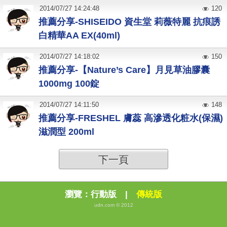
2014
/
07
/
27
14:24:48
120
推薦分享-SHISEIDO 資生堂 莉薇特麗 抗痕誘
白精華AA EX(40ml)
2014
/
07
/
27
14:18:02
150
推薦分享-【Nature’s Care】月見草油膠囊
1000mg 100錠
2014
/
07
/
27
14:11:50
148
推薦分享-FRESHEL 膚蕊 高滲透化粧水(保濕)
滋潤型 200ml
下一頁
瀏覽：
行動版
|
傳統版
udn.com © 2012