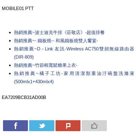
MOBILE01 PTT
熱銷推薦~波士迪克牛排《莊敬店》-超值排餐
熱銷推薦~- 鐵板燒-- 和風鐵板燒雙人饗宴-
熱銷推薦~D－Link 友訊-Wireless AC750雙頻無線路由器
(DIR-809)
熱銷推薦~竹節棉寬鬆糖果上衣-
熱銷推薦~橘子工坊-家用清潔類重油汙碗盤洗滌液
(500mlx1+430mlx4)
EA7209BCB31AD00B