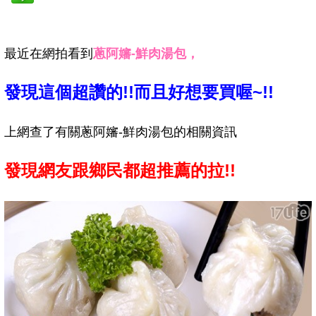
最近在網拍看到
蔥阿嬸-鮮肉湯包，
發現這個超讚的!!而且好想要買喔~!!
上網查了有關蔥阿嬸-鮮肉湯包的相關資訊
發現網友跟鄉民都超推薦的拉!!