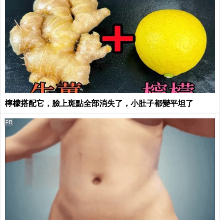
檸檬搭配它，臉上斑點全部消失了，小肚子都變平坦了
PR