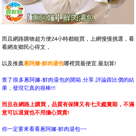
而且網路購物超方便24小時都能買，上網慢慢挑選，看
看網友鄉民心得文，
以及推薦
蔥阿嬸-鮮肉湯包
哪裡買最便宜.最划算!
查了很多蔥阿嬸-鮮肉湯包的開箱.分享.評論跟比價的結
果，發現它真的很棒!!!
而且在網路上購買，品質有保障又有七天鑑賞期，不滿
意可以退貨也不用擔心買貴!
你一定要來看看蔥阿嬸-鮮肉湯包~~