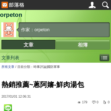
orpeton
作家：orpeton
文章
相簿
文章列表
所有文章
/
目前分類：時事評論|國防軍事
熱銷推薦~蔥阿嬸-鮮肉湯包
2017
/
01
/
01
12:06:31
179
0
0