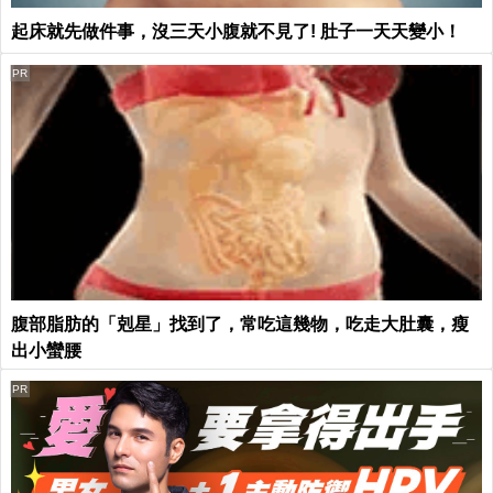
起床就先做件事，沒三天小腹就不見了! 肚子一天天變小！
PR
腹部脂肪的「剋星」找到了，常吃這幾物，吃走大肚囊，瘦
出小蠻腰
PR