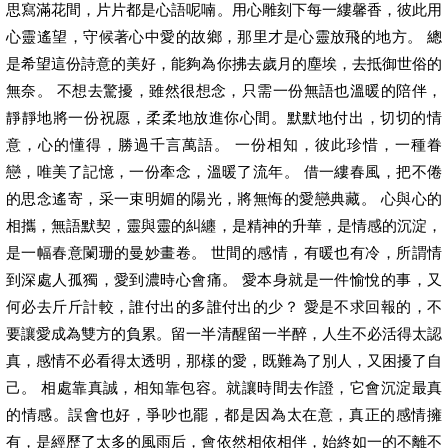
思寫滿花間，片片都是心語呢喃。用心雕刻下每一縷馨香，彼此用
心靈遙望，守候著心中愛的故鄉，那里才是心靈放飛的地方。 總
是希望這份詩意的美好，能夠為你拂去歲月的塵埃，去抵御世俗的
無奈。 不想去驚擾，雖然很想念，只需一份無語也溫暖的陪伴，
靜靜地將一份祝愿，柔柔地放進你心間。默默地付出，切切的情
意，心的懂得，勝過千言萬語。 一份相知，彼此珍惜，一種眷
戀，唯美了記憶，一份牽念，溫暖了流年。 借一縷春風，把不倦
的思念遙寄，采一束明媚的陽光，將無悔的愛戀典藏。 心與心的
相攜，無語默契，靈與靈的糾纏，是精神的升華，是情感的沉淀，
是一幅春意闌珊的曼妙畫卷。 世間的感情，有暖也有冷，所謂情
到深處人孤獨，愛到濃時心會痛。 愛本身就是一件愉悅的事，又
何必去斤斤計較，誰付出的多誰付出的少？ 愛是不求回報的，不
要讓愛成為雙方的負累。留一半清醒留一半醉，人生不必活得太認
真，感情不必看得太透明，那樣的愛，既難為了別人，又困擾了自
己。 相處靠真誠，相知靠包容。就讓時間去作證，它會沉淀最真
的情感。誤會也好，爭吵也罷，都是因為太在意，真正的感情擁
有，是經歷了太多的風雨后，會依然相依相伴，始終如一的不離不