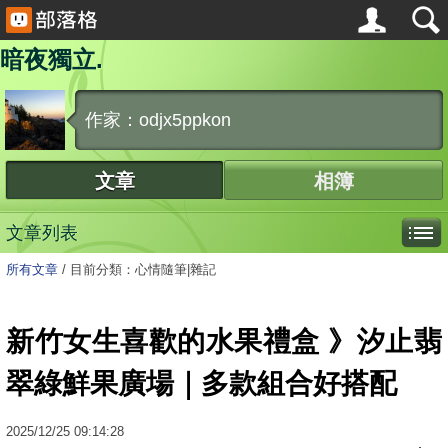
暗夜獨立.
作家：odjx5ppkon
文章
相簿
文章列表
所有文章
/
目前分類：心情隨筆|雜記
新竹女生喜歡的水果禮盒 》汐止翡
翠綠鮮果廣場｜多款組合好搭配
2025
/
12
/
25
09:14:28