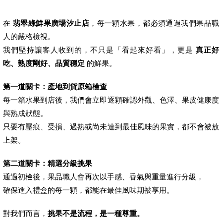
在
翡翠綠鮮果廣場汐止店
，每一顆水果，都必須通過我們果品職
人的嚴格檢視。
我們堅持讓客人收到的，不只是「看起來好看」，更是
真正好
吃、熟度剛好、品質穩定
的鮮果。
第一道關卡：產地到貨原箱檢查
每一箱水果到店後，我們會立即逐顆確認外觀、色澤、果皮健康度
與熟成狀態。
只要有壓痕、受損、過熟或尚未達到最佳風味的果實，都不會被放
上架。
第二道關卡：精選分級挑果
通過初檢後，果品職人會再次以手感、香氣與重量進行分級，
確保進入禮盒的每一顆，都能在最佳風味期被享用。
對我們而言，
挑果不是流程，是一種尊重。