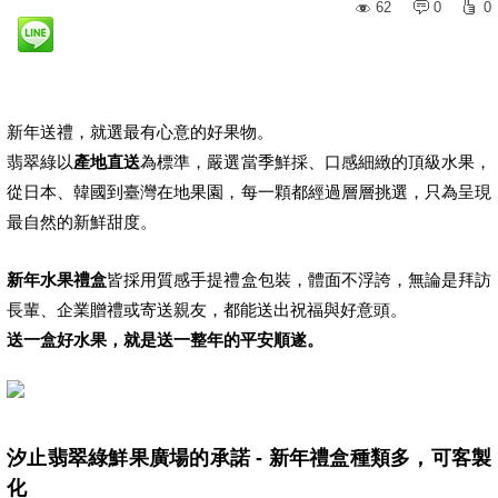
62
0
0
新年送禮，就選最有心意的好果物。
翡翠綠以
產地直送
為標準，嚴選當季鮮採、口感細緻的頂級水果，
從日本、韓國到臺灣在地果園，每一顆都經過層層挑選，只為呈現
最自然的新鮮甜度。
新年水果禮盒
皆採用質感手提禮盒包裝，體面不浮誇，無論是拜訪
長輩、企業贈禮或寄送親友，都能送出祝福與好意頭。
送一盒好水果，就是送一整年的平安順遂。
汐止翡翠綠鮮果廣場的承諾 - 新年禮盒種類多，可客製
化