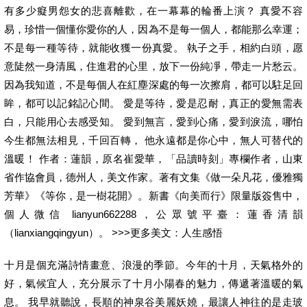
有多少癡男怨女的悲喜離歡，在一幕幕的輪番上演？ 真愛不容
易，珍惜一個懂你愛你的人，因為不是每一個人，都能那么幸運；
不是每一種等待，就能收獲一份真愛。 執子之手，相約白頭，愿
意陡然一身清風，住進君的心里，放下一份純凈，帶走一片愁云。
因為我知道，不是每個人在紅塵深處的每一次擦肩，都可以駐足回
眸，都可以記銘記心間。 愛是等待，愛是忍耐，真正的愛無需表
白，只能用心去感受知。 愛到無言，愛到心痛，愛到淚流，哪怕
今生都無法相見，千回百轉， 他永遠都是你心中，無人可替代的
溫暖！ 作者：蓮韻，原名崔愛華，「品讀時刻」專欄作者，山東
省作協會員，德州人，美文作家。著有文集《做一朵凡花，優雅獨
芳華》《等你，是一樹花開》。新書《向美而行》限量版簽售中，
個人微信 lianyun662288，公眾號平臺：蓮香清韻
（lianxiangqingyun）。 >>>更多美文：人生感悟
十月是個充滿詩情畫意、浪漫的季節。今年的十月，天氣格外的
好，氣候宜人，充分展示了十月小陽春的魅力，傳遞著溫暖的氣
息。 我早就聽說，長順的神泉谷美麗妖嬈，最讓人神往的是走玻