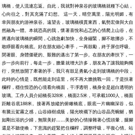
璃橋，使人流連忘返。自此，我就對神泉谷的玻璃橋就種下心結，
心向往之，對其充滿了幻想。 這一天，晴空萬里，陽光明媚，有
幸與朋友約游神泉谷。遠望去，玻璃橋橫貫東西，氣勢宏偉與大自
然融為一體。本就恐高的我，懷著喜悅和忐忑的心情爬上山谷，在
將邁向玻璃橋的瞬間，心跳急劇加快，全身繃緊，腳不敢挪步，不
敢睜眼看向橋底。好在朋友細心牽手，一再鼓勵，終于屏住呼吸、
閉著眼、身體僵硬的、艱難的邁出了第一步。在朋友的牽扶下，一
步一步向前行，每走一步，膽量就增大許多，朋友為了讓我能夠獨
行，突然放開了牽著的手，我只有鼓足勇氣小走到玻璃橋的中段，
此時的心情是，既然能走到這里，何不再大膽挑戰一回，于是扶著
欄桿，穩住惶恐的心境看向橋面，干凈透明，橋身全是超白透明的
玻璃。工作人員介紹橋長328米，橋面2.5米，可承載1000人，橋面
距離谷底188米。接著再放縱的俯瞰橋底，眼底一片幽幽深谷，似
有騰云駕霧之感，山谷綠樹成蔭，陽光映襯下的山谷晶亮蜿蜒，猶
如剛出浴的少婦，無限美好……美妙的心情摻雜著心慌頭暈，腿腳
還是不聽使喚，下意識的趕緊把住欄桿，調整呼吸，平復心情。站