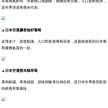
草莓香氣鮮明、水蜜桃口感細緻，兩種甜香交織，入口柔軟順滑，
是冬季浪漫果香的代表。
▲
日本空運麝香無籽葡萄
皮薄多汁、甜度飽滿、入口即散發葡萄花香，是最能感受到日本葡
萄優雅氣質的一款。
▲
日本空運熊本縣草莓
果肉飽滿、果香細膩，甜味與酸香比例自然，是日本冬季最受歡迎
的經典草莓風味。