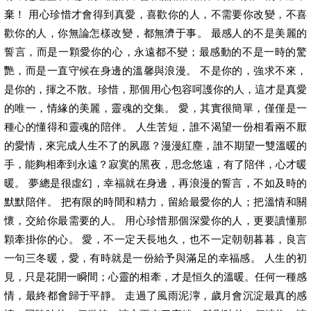
棄！ 用心珍惜才會得到真愛，喜歡你的人，不需要你改變，不喜
歡你的人，你無論怎樣改變，都無濟于事。 最感人的不是美麗的
誓言，而是一顆愛你的心，永遠都不變；最感動的不是一時的驚
艷，而是一直守候在身邊的溫馨與浪漫。 不是你的，強求不來，
是你的，揮之不散。珍惜，那個用心包容呵護你的人，這才是真愛
的唯一，情緣的美麗，靈魂的交集。 愛，其實很簡單，僅僅是一
種心的懂得和靈魂的陪伴。 人生苦短，誰不渴望一份相看兩不厭
的愛情，來完成人生不了的夙愿？漫漫紅塵，誰不期望一雙溫暖的
手，能夠相牽到永遠？寂寞的黑夜，思念悠遠，有了陪伴，心才暖
暖。 夢總是很虛幻，幸福就在身邊，再浪漫的誓言，不如及時的
默默陪伴。 把有限的時間和精力，留給最愛你的人；把溫情和關
懷，交給你最需要的人。 用心珍惜那個深愛你的人，更要讀懂那
顆牽掛你的心。 愛，不一定天長地久，也不一定朝朝暮暮，良言
一句三冬暖，愛，有時就是一份給予與滿足的幸福感。 人生的初
見，只是花開一瞬間；心靈的相牽，才是恒久的溫暖。任何一種感
情，最終都會歸于平靜。 走過了風雨泥濘，歲月會沉淀最真的感