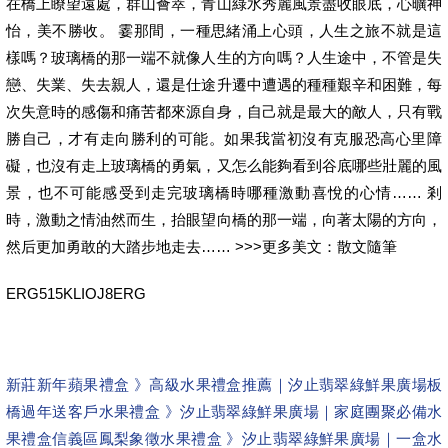
在橋上瞭望遠處，群山薈萃，青山綠水秀麗風景盡收眼底，心曠神
怡，美不勝收。 霎那間，一種思緒涌上心頭，人生之旅不就是這
樣嗎？玻璃橋的那一端不就像人生的方向嗎？人生途中，不管是失
戀、失業、失去親人，還是仕途升遷中遭遇的種種艱辛和困難，每
次失意時的感傷和痛苦都來源自身，自己就是最大的敵人，只有戰
勝自己，才有走向勝利的可能。如果我當初沒有克服恐高心里障
礙，也沒有走上玻璃橋的勇氣，又怎么能夠看到谷底哪些壯麗的風
景，也不可能感受到走完玻璃橋時哪種激動喜悅的心情…… 剎
時，激動之情油然而生，抬眼望向橋的那一端，向著太陽的方向，
然后更加勇敢的大踏步地走去…… >>>更多美文：散文隨筆
ERG515KLIOJ8ERG
新莊新年蘋果禮盒 》高級水果禮盒推薦｜汐止翡翠綠鮮果廣場
板
橋過年送客戶水果禮盒 》汐止翡翠綠鮮果廣場｜家庭團聚必備水
果禮盒
信義區鳳梨象徵水果禮盒 》汐止翡翠綠鮮果廣場｜一盒水