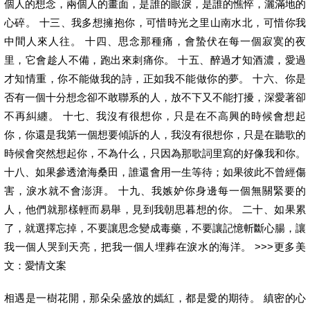
個人的想念，兩個人的畫面，是誰的眼淚，是誰的憔悴，灑滿地的
心碎。 十三、我多想擁抱你，可惜時光之里山南水北，可惜你我
中間人來人往。 十四、思念那種痛，會蟄伏在每一個寂寞的夜
里，它會趁人不備，跑出來刺痛你。 十五、醉過才知酒濃，愛過
才知情重，你不能做我的詩，正如我不能做你的夢。 十六、你是
否有一個十分想念卻不敢聯系的人，放不下又不能打擾，深愛著卻
不再糾纏。 十七、我沒有很想你，只是在不高興的時候會想起
你，你還是我第一個想要傾訴的人，我沒有很想你，只是在聽歌的
時候會突然想起你，不為什么，只因為那歌詞里寫的好像我和你。
十八、如果參透滄海桑田，誰還會用一生等待；如果彼此不曾經傷
害，淚水就不會澎湃。 十九、我嫉妒你身邊每一個無關緊要的
人，他們就那樣輕而易舉，見到我朝思暮想的你。 二十、如果累
了，就選擇忘掉，不要讓思念變成毒藥，不要讓記憶斬斷心腸，讓
我一個人哭到天亮，把我一個人埋葬在淚水的海洋。 >>>更多美
文：愛情文案
相遇是一樹花開，那朵朵盛放的嫣紅，都是愛的期待。 縝密的心