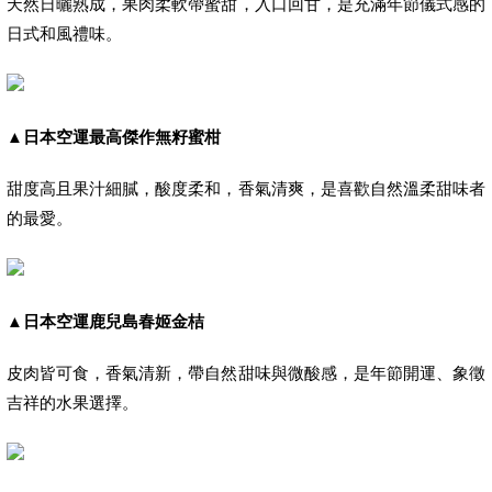
天然日曬熟成，果肉柔軟帶蜜甜，入口回甘，是充滿年節儀式感的
日式和風禮味。
▲
日本空運最高傑作無籽蜜柑
甜度高且果汁細膩，酸度柔和，香氣清爽，是喜歡自然溫柔甜味者
的最愛。
▲
日本空運鹿兒島春姬金桔
皮肉皆可食，香氣清新，帶自然甜味與微酸感，是年節開運、象徵
吉祥的水果選擇。