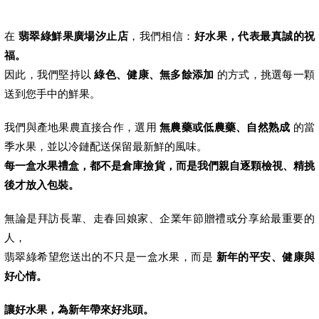
在
翡翠綠鮮果廣場汐止店
，我們相信：
好水果，代表最真誠的祝
福。
因此，我們堅持以
綠色、健康、無多餘添加
的方式，挑選每一顆
送到您手中的鮮果。
我們與產地果農直接合作，選用
無農藥或低農藥、自然熟成
的當
季水果，並以冷鏈配送保留最新鮮的風味。
每一盒水果禮盒，都不是倉庫撿貨，而是我們親自逐顆檢視、精挑
後才放入包裝。
無論是拜訪長輩、走春回娘家、企業年節贈禮或分享給最重要的
人，
翡翠綠希望您送出的不只是一盒水果，而是
新年的平安、健康與
好心情。
讓好水果，為新年帶來好兆頭。