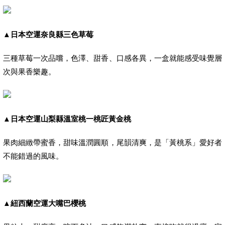
▲
日本空運奈良縣三色草莓
三種草莓一次品嚐，色澤、甜香、口感各異，一盒就能感受味覺層
次與果香樂趣。
▲
日本空運山梨縣溫室桃一桃匠黃金桃
果肉細緻帶蜜香，甜味溫潤圓順，尾韻清爽，是「黃桃系」愛好者
不能錯過的風味。
▲
紐西蘭空運大嘴巴櫻桃