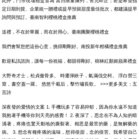
此外，門市現場禮盒皆為 當日限量陳列，售完即止；若是希望指
定日期到貨、企業統一贈禮或提早預留甜度最佳批次，都建議提早
詢問與預訂。臺南智利櫻桃禮盒推薦
送禮，不在於華麗，而在於用心。臺南團聚櫻桃禮盒
我們會幫您把這份心意，挑得剛剛好。南投新年柑橘禮盒推薦
歡迎私訊諮詢，讓每一份祝福，都甜得剛好。樹林紅顏姬蘋果禮盒
大野奇才士，松貞傲骨多。 時遷弾鋏子，氣滿伐交柯。 浮白營三
窟，書空蓋一羅。 悠悠千載后，擊竹嘯長歌。 >>>更多美文：五
言詩
深夜發的愛情的文案 1. 手機玩多了容易抑郁，因為你永遠不知道
我抱著手機等你到天亮的感覺！ 2. 夜深了，思念在不為人知的暗
涌著，疼痛也驚天動地的撕裂著。相思是最苦的藥，是無解藥的
病。 3. 想念有種疼痛的滋味，想得很甜，念的很苦。我希望自己