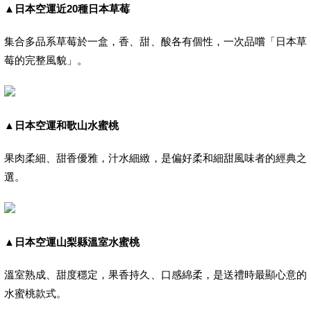
▲
日本空運近20種日本草莓
集合多品系草莓於一盒，香、甜、酸各有個性，一次品嚐「日本草
莓的完整風貌」。
▲
日本空運和歌山水蜜桃
果肉柔細、甜香優雅，汁水細緻，是偏好柔和細甜風味者的經典之
選。
▲
日本空運山梨縣溫室水蜜桃
溫室熟成、甜度穩定，果香持久、口感綿柔，是送禮時最顯心意的
水蜜桃款式。