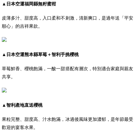
▲
日本空運福岡縣無籽蜜柑
皮薄多汁、甜度高，入口柔和不刺激，清新爽口，是過年送「平安
順心」的吉祥果款。
▲
日本空運熊本縣草莓＋智利手挑櫻桃
草莓鮮香、櫻桃飽滿，一酸一甜搭配有層次，特別適合家庭與親友
共享。
▲
智利產地直送櫻桃
果粒完整、甜度高、汁水飽滿，冰過後風味更加濃郁，是年節最受
歡迎的宴客水果。