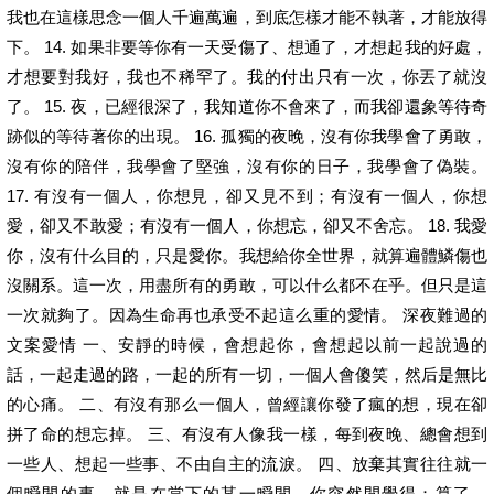
我也在這樣思念一個人千遍萬遍，到底怎樣才能不執著，才能放得
下。 14. 如果非要等你有一天受傷了、想通了，才想起我的好處，
才想要對我好，我也不稀罕了。我的付出只有一次，你丟了就沒
了。 15. 夜，已經很深了，我知道你不會來了，而我卻還象等待奇
跡似的等待著你的出現。 16. 孤獨的夜晚，沒有你我學會了勇敢，
沒有你的陪伴，我學會了堅強，沒有你的日子，我學會了偽裝。
17. 有沒有一個人，你想見，卻又見不到；有沒有一個人，你想
愛，卻又不敢愛；有沒有一個人，你想忘，卻又不舍忘。 18. 我愛
你，沒有什么目的，只是愛你。我想給你全世界，就算遍體鱗傷也
沒關系。這一次，用盡所有的勇敢，可以什么都不在乎。但只是這
一次就夠了。因為生命再也承受不起這么重的愛情。 深夜難過的
文案愛情 一、安靜的時候，會想起你，會想起以前一起說過的
話，一起走過的路，一起的所有一切，一個人會傻笑，然后是無比
的心痛。 二、有沒有那么一個人，曾經讓你發了瘋的想，現在卻
拼了命的想忘掉。 三、有沒有人像我一樣，每到夜晚、總會想到
一些人、想起一些事、不由自主的流淚。 四、放棄其實往往就一
個瞬間的事，就是在當下的某一瞬間，你突然間覺得：算了。