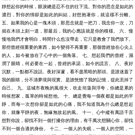
靜想起你的時候，眼淚總是忍不住的往下流。對你的思念是如此的
濃烈，對你的情卻是如此的糾結，好想抱著你，就這樣不分離。
五、如果我的心是一塊木頭，那思念就是一把刀，我念你一次，刀
就在木頭上刻一道，那最后，我的心應該就是你的模樣。 六、慢
慢地我們才會明白，時間什么也沒帶走，它只是教會了我們放下。
那些曾經很重要的東西，如今變得不再重要，那個曾經放在心尖上
的人，如今被放在了心中的一個角落。 七、想起我們的曾經，濕
潤了眼睛，何必要在一起，曾經的承諾，如今的謊言。 八、夜好
沉默，一點都不說話。夜好深邃，看不盡黑暗的那頭。是誰迷蓋了
我的眼睛，分不清夢境與現實。是誰恍惚了我的記憶，從此丟掉了
自己。 九、這城市夜晚的風很大，吹走坦蕩與浮夸，你總是累的
時候想家，孤單的時候想他。 十、總是覺每一個夜都是如此的平
靜，而每一次想你卻是如此的心痛，我不知道我為什么總是想起
你，就像平靜的夜，無緣無故起的風。 十一、心中縱有萬語千言
想對你說，卻找不到一個打擾你的理由，有千萬次想關心你，卻找
不到一個合適的身份。 十二、一個人的失眠，一個人的空間，一