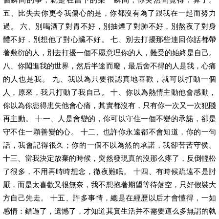
五、比失去你更令我傷心的是，你都沒有為了跟我在一起而努力
過。 六、別喝酒了對胃不好，別抽煙了對肺不好，別熬夜了對身
體不好，別想他了對心臟不好。 七、別去打擾那些連回你話都帶
著敷衍的人，別去打擾一個不愿意理你的人，難受的始終是自己。
八、你闖進我的世界，然后半途而廢，最后舍不得的人是我，心痛
的人也是我。 九、我以為只要很認真地喜歡，就可以打動一個
人，原來，我只打動了我自己。 十、你以為熱情主動他會感動，
你以為你患得患失他會心痛，其實都沒有，只有你一次又一次犯賤
再主動。 十一、人是會變的，你可以守住一個不變的承諾，卻是
守不住一顆善變的心。 十二、也許你永遠都不會知道，你的一句
話，我會記得很久；你的一個不以為然的承諾，我卻苦苦守侯。
十三、當我決定放棄的時候，突然發現真的沒那么疼了，反倒輕松
了很多，不用再時時想念，徹夜難眠。 十四、有時候疏遠不是討
厭，而是太喜歡又很無奈，我不想抱著期望等待落空，只好假裝大
方自己先走。 十五、許多事情，總是在經歷以后才會懂得，一如
感情：錯過了，遺憾了，才知道其實生活并不需要這么多無謂的執