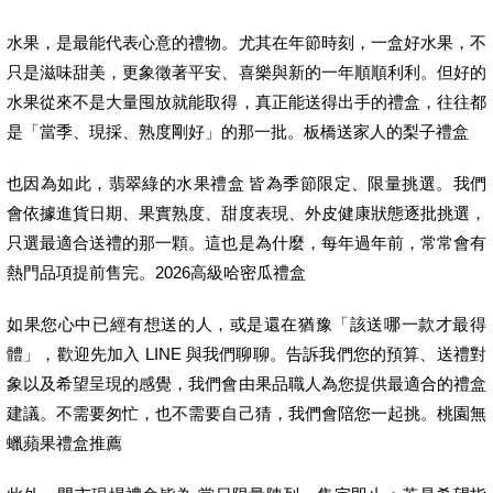
水果，是最能代表心意的禮物。尤其在年節時刻，一盒好水果，不
只是滋味甜美，更象徵著平安、喜樂與新的一年順順利利。但好的
水果從來不是大量囤放就能取得，真正能送得出手的禮盒，往往都
是「當季、現採、熟度剛好」的那一批。板橋送家人的梨子禮盒
也因為如此，翡翠綠的水果禮盒 皆為季節限定、限量挑選。我們
會依據進貨日期、果實熟度、甜度表現、外皮健康狀態逐批挑選，
只選最適合送禮的那一顆。這也是為什麼，每年過年前，常常會有
熱門品項提前售完。2026高級哈密瓜禮盒
如果您心中已經有想送的人，或是還在猶豫「該送哪一款才最得
體」，歡迎先加入 LINE 與我們聊聊。告訴我們您的預算、送禮對
象以及希望呈現的感覺，我們會由果品職人為您提供最適合的禮盒
建議。不需要匆忙，也不需要自己猜，我們會陪您一起挑。桃園無
蠟蘋果禮盒推薦