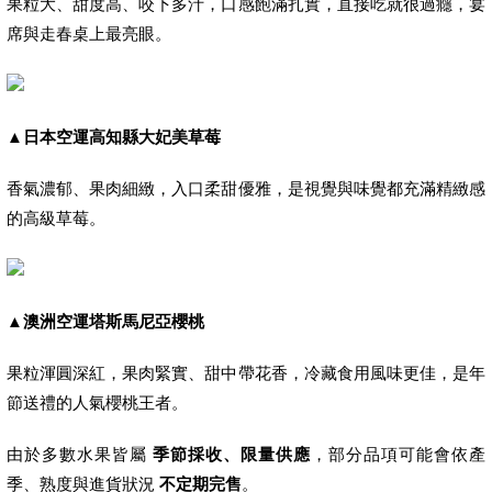
果粒大、甜度高、咬下多汁，口感飽滿扎實，直接吃就很過癮，宴
席與走春桌上最亮眼。
▲
日本空運高知縣大妃美草莓
香氣濃郁、果肉細緻，入口柔甜優雅，是視覺與味覺都充滿精緻感
的高級草莓。
▲
澳洲空運塔斯馬尼亞櫻桃
果粒渾圓深紅，果肉緊實、甜中帶花香，冷藏食用風味更佳，是年
節送禮的人氣櫻桃王者。
由於多數水果皆屬
季節採收、限量供應
，部分品項可能會依產
季、熟度與進貨狀況
不定期完售
。