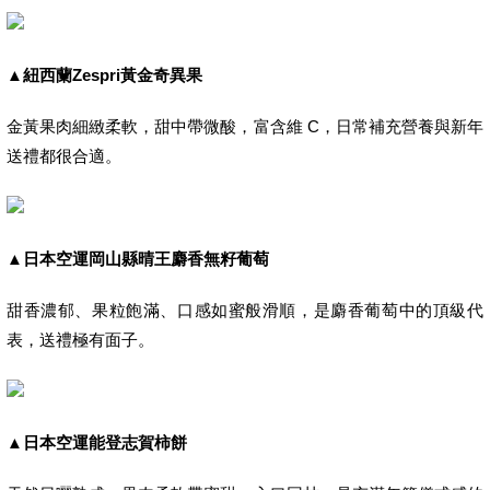
▲
紐西蘭Zespri
黃金奇異果
金黃果肉細緻柔軟，甜中帶微酸，富含維 C，日常補充營養與新年
送禮都很合適。
▲
日本空運岡山縣晴王麝香無籽葡萄
甜香濃郁、果粒飽滿、口感如蜜般滑順，是麝香葡萄中的頂級代
表，送禮極有面子。
▲
日本空運能登志賀柿餅