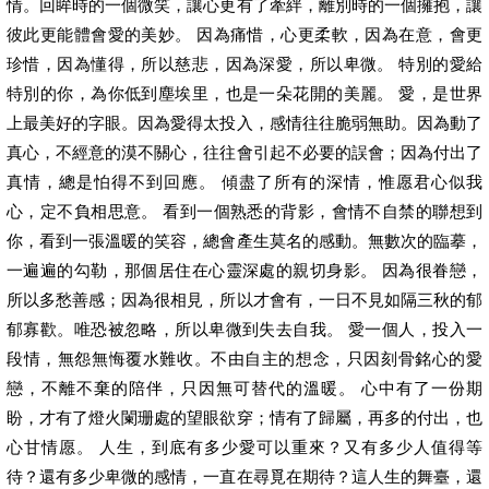
情。回眸時的一個微笑，讓心更有了牽絆，離別時的一個擁抱，讓
彼此更能體會愛的美妙。 因為痛惜，心更柔軟，因為在意，會更
珍惜，因為懂得，所以慈悲，因為深愛，所以卑微。 特別的愛給
特別的你，為你低到塵埃里，也是一朵花開的美麗。 愛，是世界
上最美好的字眼。因為愛得太投入，感情往往脆弱無助。因為動了
真心，不經意的漠不關心，往往會引起不必要的誤會；因為付出了
真情，總是怕得不到回應。 傾盡了所有的深情，惟愿君心似我
心，定不負相思意。 看到一個熟悉的背影，會情不自禁的聯想到
你，看到一張溫暖的笑容，總會產生莫名的感動。無數次的臨摹，
一遍遍的勾勒，那個居住在心靈深處的親切身影。 因為很眷戀，
所以多愁善感；因為很相見，所以才會有，一日不見如隔三秋的郁
郁寡歡。唯恐被忽略，所以卑微到失去自我。 愛一個人，投入一
段情，無怨無悔覆水難收。不由自主的想念，只因刻骨銘心的愛
戀，不離不棄的陪伴，只因無可替代的溫暖。 心中有了一份期
盼，才有了燈火闌珊處的望眼欲穿；情有了歸屬，再多的付出，也
心甘情愿。 人生，到底有多少愛可以重來？又有多少人值得等
待？還有多少卑微的感情，一直在尋覓在期待？這人生的舞臺，還