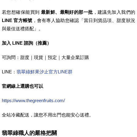
若您想確保能買到
最新鮮、最剛好的那一批
，建議先加入我們的
LINE 官方帳號
，會有專人協助您確認「當日到貨品項、甜度狀況
與最佳送禮搭配」。
加入 LINE 諮詢（推薦）
可詢問：甜度｜現貨｜預定｜大量企業訂購
LINE：
翡翠綠鮮果汐止官方LINE群
官網線上選購也可以
https://www.thegreenfruits.com/
全站冷藏配送，讓您不用出門也能安心送禮。
翡翠綠職人的嚴格把關