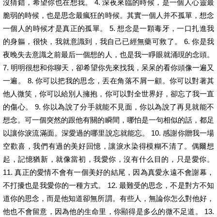
沒猜錯，希望你也在想我。 4. 深夜來臨的時候，是一個人心靈最
脆弱的時候，也是思念最瘋狂的時候。其實一個人并不孤單，想念
一個人的時候才是真正的孤單。 5. 想念是一顆毒牙，一口扎進我
的身軀，很快，我就意識到，我自己已經無藥可救了。 6. 你是我
夜晚失去意識之前最后一個想的人，也是我一睜眼就涌現的念頭。
7. 明明很想和你聊天，卻希望你先來找我，呆呆的看你頭像一遍又
一遍。 8. 你可以把我的思念，丟在角落不屑一顧。你可以對著其
他人微笑，你可以給別人擁抱，你可以對全世界好，卻忘了我一直
的傷心。 9. 你以為說了分手就能不見面，你以為說了再見就能不
想念。可一個突然的跟他有關的瞬間，哪怕是一句相似的話，都足
以讓你淚流滿面。深愛過的哪里說忘就能忘。 10. 感謝你贈我一場
空歡喜，我們有過的美好回憶，讓淚水染得模糊不清了。偶爾想
起，記憶猶新，就像當初，我愛你，沒有什么目的，只是愛你。
11. 真正的愛情不會有一個美好的結尾，因為真愛永遠不會謝幕，
不打擾也是我愛你的一種方式。 12. 最難受的思念，不是對方不知
道你的思念，而是他知道卻無所謂。有些人，無論你怎么對他好，
他也不會留意，因為他的生命里，你顯得是多么的微不足道。 13.