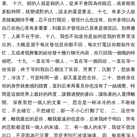
著。 十六、錯的人就是錯的人，從來不會因為你能忍，或者能熬
多點時間，就變成對的人，該走的還是要走。 十七、有多少人故
意賭氣關掉手機，忍不住打開后，發現什么也沒有。自作多情以為
自己在他心里有多重要，到最后才發現自己原來是個笑話。別再傻
了，人家不在乎你。 十八、我也不知道你是如何從我的世界里淡
出的，大概是源于每次發信息你都不回，每次打電話你都裝作在
忙，又或者我興奮的給你發十幾行聊天內容，你只回我一個哦的時
候吧。 十九、一直在等一個人，一直在等一個回頭，一直在等一
份笑容，終于等到我自己都沒了笑容。哭累了，沉默了，想放棄
了，冷淡了，可是時間一過，卻又還是想念你。 二十、曾經坐在
你的身旁就會感到踏實，直到后來再看見你也沒有了一絲感覺。時
間是這個世界上最好的跨度，讓難過變的蒼白，讓執著的人選擇離
開。 深夜里想一個人的文案 一、思念是一杯冰冷的水，不敢碰
它，不去碰它，不想碰它，卻一不小心打翻了它。 二、這些年
來，離我最近的是你，離我最遠的也是你，后來我終于明白，所有
的悲歡都是我一個人的灰燼。 三、有一個人的名字，我從不曾說
出口，不是因為它沉重，而是害怕它波濤洶涌。 四、每當夜深人