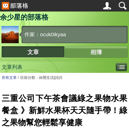
余少星的部落格
作家：ocuk0ikyaa
文章
相簿
文章列表
所有文章
/
目前分類：休閒生活|詩詞
三重公司下午茶會議綠之果物水果
餐盒 》新鮮水果杯天天隨手帶！綠
之果物幫您輕鬆享健康