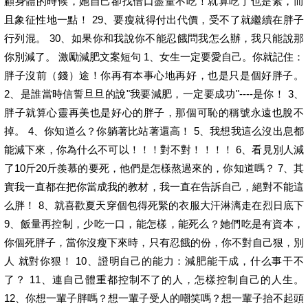
顧身體的時候，她自己卻找借口盡量不吃！就算吃了也是素，而
且象征性地一點！ 29、要瘦就得付出代價，受不了就繼續在胖子
行列混。 30、如果你和我說你不能忍餓問我怎么辦，我只能說那
你別減了。 激勵減肥文案短句 1、女生一定要愛自己。你就記住：
胖子沒前（錢）途！你再有本事心地再好，也是只是個好胖子。
2、是誰當時信誓旦旦的說"我要減肥，一定要成功"----是你！ 3、
胖子就算心靈再美也是好心的胖子，那個可恥的稱號永遠也脫不
掉。 4、你知道么？你躺著比站著還高！ 5、我想我這么沒出息都
能減下來，你為什么不可以！！！對不對！！！！ 6、看見別人減
了10斤20斤羨慕的要死，他們是怎樣熬過來的，你知道嗎？ 7、其
實我一直都在把你當成我的教材，我一直在告訴自己，絕對不能這
么胖！ 8、就喜歡夏天穿個包得死緊的衣服大汗淋漓走在烈日底下
9、飯量再控制，少吃一口，能怎樣，能死么？她們吃是有資本，
你個死胖子，當你沒瘦下來時，只有忍餓的份，你不對自己狠，別
人 就對你狠！ 10、證明自己的能力：減肥能干成，什么事干不
了？ 11、連自己體重都控制不了的人，怎樣控制自己的人生。
12、你想一輩子胖嗎？想一輩子受人的嘲笑嗎？想一輩子抬不起頭