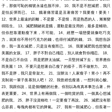
子，那個可恥的稱號永遠也脫不掉。 10、我不是不想減肥，我只
是怕反彈而已。 11、餓著痛苦還是丑著痛苦？我要瘦！要美！
12、世界上最遠的距離，不是愛，不是恨，而是熟悉的人，漸漸變
得陌生。 13、減肥關鍵就是餓，運動是最沒用的，最多是輔助。
但你想靠運動瘦下來，不可能。 14、經歷一場戀愛就像吃巧克
力，就算你不用付巧克力的錢，也得付減肥的錢。 15、我想告訴
你，我一直在減肥，只是沒有瘦而已。 16、我要減肥我也想變成
美麗的女孩。 17、胖子不對自己殘忍，別人就會對你殘忍。 18、
不是自己不自信 ， 而是肥胖太油膩。 一旦堅持減下去， 世界應你
而美麗！ 19、不要只是想著自己瘦了的樣子，而不做努力。 20、
我不是胖，我只是骨架大。 21、沒辦法！人家瘦子！胃小！再不
克制就一輩子羨慕別人吧！ 22、我曾經也瘦過，一想到就心酸。
23、我跟你說，這是個殘酷的社會。你別以為有真本事怎么著，外
表更重要。 24、世界上有兩個我，一個吃貨的我，一個真心想減
肥的我。 25、胖子沒資格吃！一定要瘦了再說。 26、減肥沒有那
么容易，每塊肉都有它的脾氣。 27、我有一顆減肥心，但長著一