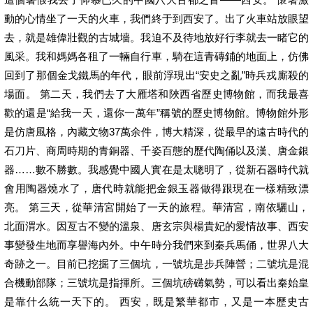
動的心情坐了一天的火車，我們終于到西安了。出了火車站放眼望
去，就是雄偉壯觀的古城墻。我迫不及待地放好行李就去一睹它的
風采。我和媽媽各租了一輛自行車，騎在這青磚鋪的地面上，仿佛
回到了那個金戈鐵馬的年代，眼前浮現出“安史之亂”時兵戎廝殺的
場面。 第二天，我們去了大雁塔和陜西省歷史博物館，而我最喜
歡的還是“給我一天，還你一萬年”稱號的歷史博物館。博物館外形
是仿唐風格，內藏文物37萬余件，博大精深，從最早的遠古時代的
石刀片、商周時期的青銅器、千姿百態的歷代陶俑以及漢、唐金銀
器……數不勝數。我感覺中國人實在是太聰明了，從新石器時代就
會用陶器燒水了，唐代時就能把金銀玉器做得跟現在一樣精致漂
亮。 第三天，從華清宮開始了一天的旅程。華清宮，南依驪山，
北面渭水。因亙古不變的溫泉、唐玄宗與楊貴妃的愛情故事、西安
事變發生地而享譽海內外。中午時分我們來到秦兵馬俑，世界八大
奇跡之一。目前已挖掘了三個坑，一號坑是步兵陣營；二號坑是混
合機動部隊；三號坑是指揮所。三個坑磅礴氣勢，可以看出秦始皇
是靠什么統一天下的。 西安，既是繁華都市，又是一本歷史古