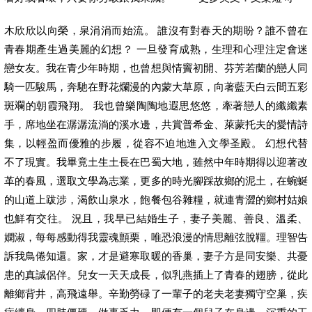
木欣欣以向榮，泉涓涓而始流。 誰沒有對春天的期盼？誰不曾在
青春期產生過美麗的幻想？ 一旦發育成熟，生理和心理注定會迷
戀女友。我在青少年時期，也曾想與情竇初開、芬芳若蘭的戀人同
騎一匹駿馬，奔馳在野花爛漫的內蒙大草原，向著藍天白云間五彩
斑斕的朝霞飛翔。 我也曾樂陶陶地遐思悠悠，牽著戀人的纖纖素
手，席地坐在潺潺流淌的溪水邊，共賞普希金、萊蒙托夫的愛情詩
集，以輕盈而優雅的步履，從容不迫地進入文學圣殿。 幻想代替
不了現實。我畢竟土生土長在巴蜀大地，雖然中年時期得以迎著改
革的春風，選取文學為志業，更多的時光腳踩故鄉的泥土，在蜿蜒
的山道上跋涉，渴飲山泉水，飽餐包谷雜糧，就連青澀的鄉村姑娘
也鮮有交往。 況且，我早已結婚生子，妻子美麗、善良、溫柔、
嫻淑，每每感動得我靈魂顫栗，唯恐浪漫的情思離弦脫韁。理智告
訴我鳥倦知還。家，才是避寒取暖的香巢，妻子方是同安樂、共憂
患的真誠侶伴。兒女一天天成長，似乳燕插上了青春的翅膀，從此
離鄉背井，高飛遠舉。辛勤勞碌了一輩子的老夫老妻獨守空巢，疾