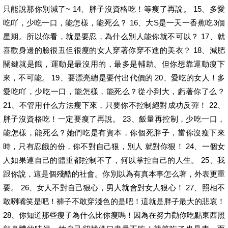
只能說那你別減了~ 14、胖子沒資格吃！等瘦了再說。 15、多愛
吃吖，少吃一口，能怎樣，能死么？ 16、大S是一天一香蕉吃3個
星期。所以你看，就是要忍，為什么別人能你就不可以？ 17、就
喜歡身邊的臉很丑但很瘦的女人穿著你穿不進的美衣？ 18、減肥
關鍵就是餓，運動是最沒用的，最多是輔助。但你想靠運動瘦下
來，不可能。 19、要漂亮總是要付出代價的 20、愛吃的女人！多
愛吃吖，少吃一口，能怎樣，能死么？從小到大，虧著你了么？
21、不管用什么方法瘦下來，只要你不控制絕對成功反彈！ 22、
胖子沒資格吃！一定要瘦了再說。 23、飯量再控制，少吃一口，
能怎樣，能死么？她們吃是有資本，你個死胖子，當你沒瘦下來
時，只有忍餓的份，你不對自己狠，別人 就對你狠！ 24、一個女
人如果連自己的體重都控制不了，何以掌控自己的人生。 25、我
跟你說，這是個殘酷的社會。你別以為有真本事怎么著，外表更重
要。 26、女人不對自己狠心，男人就會對女人狠心！ 27、照相不
敢咧嘴笑是吧！褲子不敢穿淺色的是吧！這就是胖子最大的悲哀！
28、你知道那些瘦子為什么比你瘦嗎！因為在努力勸你吃點東西照