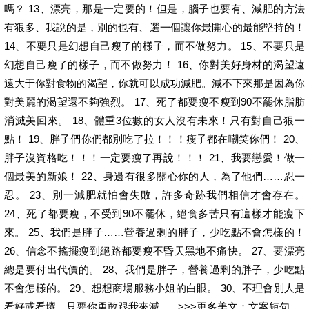
嗎？ 13、漂亮，那是一定要的！但是，腦子也要有、減肥的方法
有狠多、我說的是，別的也有、選一個讓你最開心的最能堅持的！
14、不要只是幻想自己瘦了的樣子，而不做努力。 15、不要只是
幻想自己瘦了的樣子，而不做努力！ 16、你對美好身材的渴望遠
遠大于你對食物的渴望，你就可以成功減肥。減不下來那是因為你
對美麗的渴望還不夠強烈。 17、死了都要瘦不瘦到90不罷休脂肪
消滅美回來。 18、體重3位數的女人沒有未來！只有對自己狠一
點！ 19、胖子們你們都別吃了拉！！！瘦子都在嘲笑你們！ 20、
胖子沒資格吃！！！一定要瘦了再說！！！ 21、我要戀愛！做一
個最美的新娘！ 22、身邊有很多關心你的人，為了他們……忍一
忍。 23、別一減肥就怕會失敗，許多奇跡我們相信才會存在。
24、死了都要瘦，不受到90不罷休，絕食多苦只有這樣才能瘦下
來。 25、我們是胖子……營養過剩的胖子，少吃點不會怎樣的！
26、信念不搖擺瘦到絕路都要瘦不昏天黑地不痛快。 27、要漂亮
總是要付出代價的。 28、我們是胖子，營養過剩的胖子，少吃點
不會怎樣的。 29、想想商場服務小姐的白眼。 30、不理會別人是
看好或看壞，只要你勇敢跟我來減。 >>>更多美文：文案短句