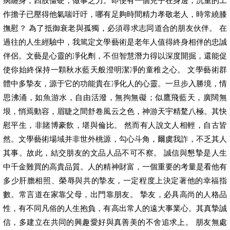
病纏身，四肢僵硬，做事乏力。即便有一個兒子在身邊，沉重的工
作擔子已壓得他氣喘吁吁，哪有足夠時間精力孝敬老人，時常繞膝
撫慰？ 為了抵御衰老與孤獨，必須尋求志同道合的朋友伙伴。 在
過往的人生經驗中，我篤定文學藝術是老年人值得終身相伴的忠誠
伴侶。文藝是心靈的凈化劑，不但智慧潛力得以深度開掘，還能促
使你始終保持一顆秋水藍天般澄明潔凈的童稚之心。 文學藝術群
體中多摯友，源于它的功能貴在凈化人的心靈。一旦步入勝境，情
思沸涌，如魚游水，自由活潑，無拘無礙；似鷹飛藍天，廣闊無
垠，悄焉動容，眉睫之間舒卷風云之色，神游天宇精騖八極。其快
慰平生，非賭博豪飲，堪與倫比。 然而有人說文人相輕，自古皆
然。文學藝術場域并非世外桃源，勾心斗角，爾虞我詐，不乏其人
其事。故此，結交朋友的文品人品不可不察。 誠信與懇摯是人生
中千金難買的高貴品質。人的精神財富，一個重要的考量是看他有
多少肝膽相照、榮辱與共的摯友，一定程度上決定著他的幸福指
數。常言道在家靠父母，出門靠朋友。 摯友，必具高尚的人格品
性，有不同凡俗的人生抱負，有高出常人的遠大事業心。其真摯誠
信，多建立在共同的興趣愛好與真善美的不舍追求上。 朋友無處