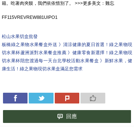
籍。吃著肉夾饃，我們依依惜別了。 >>>更多美文：難忘
FF115VREVREW881UIPO1
松山水果切盒批發
板橋綠之果物水果餐盒外送 》清涼健康的夏日首選！綠之果物現
切水果杯
蘆洲派對水果餐盒推薦 》健康零食新選擇！綠之果物現
切水果杯陪您渡過每一天
台北學校活動水果餐盒 》新鮮水果，健
康生活！綠之果物現切水果盒滿足您需求
回應