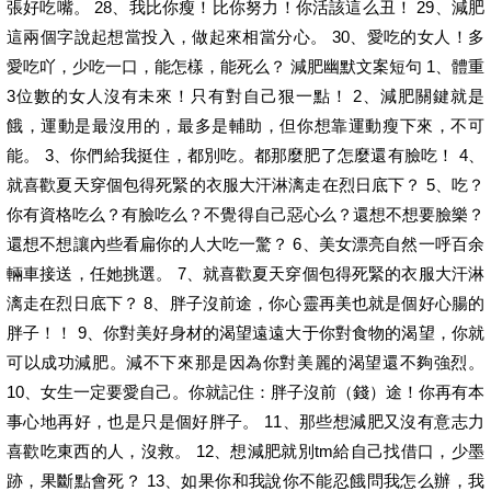
張好吃嘴。 28、我比你瘦！比你努力！你活該這么丑！ 29、減肥
這兩個字說起想當投入，做起來相當分心。 30、愛吃的女人！多
愛吃吖，少吃一口，能怎樣，能死么？ 減肥幽默文案短句 1、體重
3位數的女人沒有未來！只有對自己狠一點！ 2、減肥關鍵就是
餓，運動是最沒用的，最多是輔助，但你想靠運動瘦下來，不可
能。 3、你們給我挺住，都別吃。都那麼肥了怎麼還有臉吃！ 4、
就喜歡夏天穿個包得死緊的衣服大汗淋漓走在烈日底下？ 5、吃？
你有資格吃么？有臉吃么？不覺得自己惡心么？還想不想要臉樂？
還想不想讓內些看扁你的人大吃一驚？ 6、美女漂亮自然一呼百余
輛車接送，任她挑選。 7、就喜歡夏天穿個包得死緊的衣服大汗淋
漓走在烈日底下？ 8、胖子沒前途，你心靈再美也就是個好心腸的
胖子！！ 9、你對美好身材的渴望遠遠大于你對食物的渴望，你就
可以成功減肥。減不下來那是因為你對美麗的渴望還不夠強烈。
10、女生一定要愛自己。你就記住：胖子沒前（錢）途！你再有本
事心地再好，也是只是個好胖子。 11、那些想減肥又沒有意志力
喜歡吃東西的人，沒救。 12、想減肥就別tm給自己找借口，少墨
跡，果斷點會死？ 13、如果你和我說你不能忍餓問我怎么辦，我