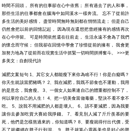
時間不回頭， 所有的往事卻在心中依舊； 所有過去了的人和事，
那些生活的往事都會在腦海中如同溪水一樣奔流。 忘不了從前許
多生活的美好感情， 盡管時間無時無刻都在悄悄流走； 但是自己
仍然會把以前的回憶記起， 因為現在還想把曾經擁有的感情再次
在心中停留。 可是時間依然還在往前走， 生活永遠不會為了我們
的懷念而守候； 但我卻在回憶中學會了珍惜從前的擁有， 我會更
加努力地為了從前而在現實生活中抓緊一切時間拼搏奮斗。 >>>更
多美文：自創現代詩
減肥文案短句 1、其它女人都能瘦下來你為啥不行！你是白癡嗎？
你天生就該當肥豬嗎？ 2、我在減肥，我既不節食也不運動，我用
的是意念，我會瘦。 3、一個女人如果連自己的體重都控制不了，
何以掌控自己的人生！ 4、把一切美食當做毒藥，堅決不看不拿不
吃。 5、說我不用減肥的人都是壞人。 6、請不要減肥，因為我要
讓你去參加吃貨大賽給我掙錢。 7、看見別人減了斤斤羨慕的要
死，他們是怎樣熬過來的，你知道嗎？ 8、要瘦就得付出代價，受
不了就繼續在胖子行列混。 9、胖子就算心靈再美也是好心的胖