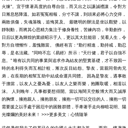
火煉”。宜于懷著高度的自尊自信，而又出之以謙誠禮讓，令對方
日漸息怒降溫。如若冤冤相報，分寸不讓，到頭來必將心力交瘁，
兩敗俱傷，失魂落魄，追悔莫及。 最聰明的辦法是坐以觀變，以
靜制動，而將其心思精力集注于修身養性，苦練內功，辛勤創作，
日后以更為輝煌的業績昭示于人，更以其大肚能容，笑看人生，令
對方自增慚怍，羞愧難當。 佛經有言：“勤行精進，勤持戒，勤忍
辱，是名法藏。”同時不忘《易經》所示：“天行健，君子以自強不
息。” 唯有以共同的事業與追求作為結友的堅實基礎，才不致因一
時的名利得失而互相計較，漸次反目結怨。摯友，當親同骨肉兄
弟，在長期的相幫互助中結成命運共同體。 因為是摯友，遇事敢
于擔當，以友人之憂為憂，以友人之樂而樂，抱團取暖，相濡以
沫。 人到晚年，凡事都要想得開。當以海闊天空般博大而又誠厚
的胸懷，擁抱親人，擁抱朋友，擁抱一切可以交往的人，擁抱一切
需要援之以手處于困厄中的困難群體，手牽著手走向柳暗花明、陽
光燦爛的美好未來！ >>>更多美文：心情隨筆
這個暑假我去了仰慕已久的中國八大古都之首——西安。 懷著激