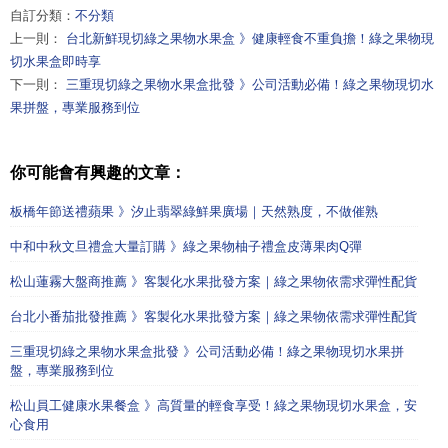
自訂分類：
不分類
上一則：
台北新鮮現切綠之果物水果盒 》健康輕食不重負擔！綠之果物現
切水果盒即時享
下一則：
三重現切綠之果物水果盒批發 》公司活動必備！綠之果物現切水
果拼盤，專業服務到位
你可能會有興趣的文章：
板橋年節送禮蘋果 》汐止翡翠綠鮮果廣場｜天然熟度，不做催熟
中和中秋文旦禮盒大量訂購 》綠之果物柚子禮盒皮薄果肉Q彈
松山蓮霧大盤商推薦 》客製化水果批發方案｜綠之果物依需求彈性配貨
台北小番茄批發推薦 》客製化水果批發方案｜綠之果物依需求彈性配貨
三重現切綠之果物水果盒批發 》公司活動必備！綠之果物現切水果拼
盤，專業服務到位
松山員工健康水果餐盒 》高質量的輕食享受！綠之果物現切水果盒，安
心食用