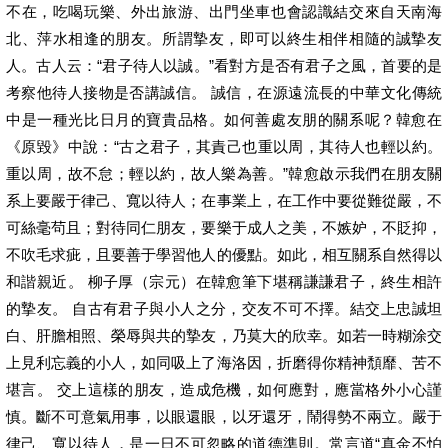
不在，吃喝玩樂、外出旅游、出門坐車也會認識結交來自天南海
北、萍水相逢的朋友。所謂摯友，即可以終生相伴相隨的誠摯友
人。古人云：“君子待人以誠。”看對方是否有君子之風，首要的是
考察他待人接物是否講誠信。 誠信，在源遠流長的中華文化傳統
中是一種光比日月的寶貴品格。如何善處友朋的關系呢？韓愈在
《原毀》中說：“古之君子，其責己也重以周，其待人也輕以約。
重以周，故不怠；輕以約，故人樂為善。”韓愈啟示我們在朋友關
系上要嚴于律己、寬以待人；在事業上，在工作中要從難從嚴，不
可絲毫茍且；對待同仁朋友，要樂于成人之美，不嫉妒，不貶抑，
不吹毛求疵，且要善于學習他人的優點。如此，相互關系自然得以
和諧親近。 柳子厚（宗元）在韓愈筆下堪稱謙謙君子，終生相許
的摯友。 自古有君子與小人之分，交友不可不擇。結交上忠誠坦
白、肝膽相照、榮辱與共的摯友，乃莫大的欣幸。如若一時糊涂交
上見利忘義的小人，如同吸上了海洛因，折磨得你精神頹靡、苦不
堪言。 交上這樣的朋友，造成危機，如何應對，應當格外小心謹
慎。斷不可意氣用事，以眼還眼，以牙還牙，鬧得勢不兩立。嚴于
律己、寬以待人，是一日不可忽略的道德準則。常言道“真金不怕