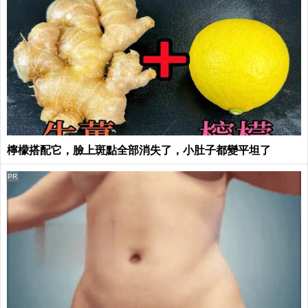
檸檬搭配它，臉上斑點全部消失了，小肚子都變平坦了
PR