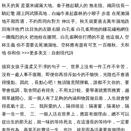
秋天的黃 是粟米綴滿大地。春子翹起驕人的 無名指。織田信長一
騎紅氅 躍上阿武隈高地，白綸巾束起森林的小辮子 步道 在尾瀨濕
地不期而遇，不約而同向對方 伸出手。秋天就要過去萬年濕地跌
回海洋他們 比目魚的左眼右眼 白孔雀 白孔雀用他的鏤花繡袍網住
一團熾烈的火 把他栓在腰間。白孔雀啊你打撈的不是 他這個人 空
杯主義 你不需要去尾瀨濕地。空杯應有盡有可烹 一百種秋。天和
地 你和你 >>>更多美文：自創現代詩
描寫女孩子溫柔又干凈的句子 一、世界上沒有一件工作不辛苦，
沒有一處人事不復雜。即便你再排斥如今的不愉快，光陰也不會過
得慢點。因此 ，長點心吧！無須隨意鬧脾氣，誰都不欠你的。要
學會低調，取舍間必有得失，不用太計較。要學著踏實而務實，越
簡單越開心。當一個人有了足夠的內涵和物質做后盾，人生就會變
得底氣十足。 二、我與愛的人，隔得很近：隔著窗，隔著紗，隔
著一生一世。 三、一個人活在世界上，應當有個理由，總不可以
從出生的那天起，就一味的等待死去，在這漫長的等待中，一定要
有所作為，再算不枉費這一生，也許，就是因為活著要有個理由，