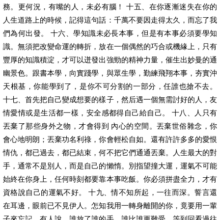
務。更何況，有嘴的人，未必有腦！ 十五、在你逐漸迷失在你的
人生道路上的時候，記得這句話：千萬不要因走得太久，而忘了我
們為何出發。 十六、學知識未必長本事，但是有本事必須要學知
識。無須把改變命運的轉折，放在一個偶然的巧合或機緣上，只有
豐厚的知識積淀，才可以迸發出強勁的精神力量，催生出妙曼的通
幽景色。跟書本學，向實踐學，與眾生學，勤練飛翔本事，夯實沖
天根基，你能學到了，是你不可分割的一部分，任誰也搶不去。
十七、首先把自己變成想要的樣子，然后遇一個無需討好的人，友
情愛情或是生活都一樣，安全感都得自己給自己。 十八、人只有
丟棄了那些身外之物，才會得到 內心的空間。丟棄世俗雜念，你
會心地明朗；丟棄功名利祿，你會輕松自如。還有許許多多的愛恨
情仇，都已過去，都已結束，何不把它們通通丟棄。人生最大的對
手，通常不是別人，而是自己的懶惰。別指望撞大運，運氣不可能
始終在你身上，任何時刻都要靠本事吃飯。你必須拼盡全力，才有
資格說自己的運氣不好。 十九、情不知所起，一往而深。誓言還
在耳邊，眼前已不見伊人。怎知我用一轉身離開的你，竟要用一輩
子來忘記。有人說，誰放了誰的手，誰比誰更難受。等到回看過往