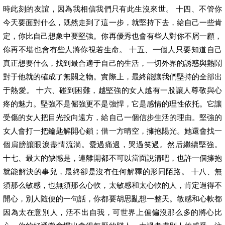
時此刻的友誼，因為我相信我們只有此生沒來世。 十四、不管你
今天要面對什么，既然走到了這一步，就堅持下去，給自己一些肯
定，你比自己想象中要堅強。你再優秀也會有些人對你不屑一顧，
你再不堪也會有些人將你視若生命。 十五、一個人只要知道自己
真正想要什么，找到最合適于自己的生活，一切外界的誘惑與熱鬧
對于他就的確成了無關之物。實際上，最終能讓我們堅持的全部出
于熱愛。 十六、碰到困難，越堅強的女人越有一股讓人尊敬與心
疼的魅力。堅強不是倔強更不是強悍，它是感情的理性依托。它讓
受傷的女人把目光投向遠方，給自己一個信步生活的理由。堅強的
女人會打一把鑰匙解開心鎖；借一方晴空，擁抱陽光。她還會找一
個肩膀讓眼淚盡情流淌。愛過痛過，哭過笑過。然后繼續堅強。
十七、最大的缺憾是，連離開都不可以當面說清吧，也許一個擁抱
就能解決的事兒，最終卻是沒有任何解釋的形同陌路。 十八、無
須那么敏感，也無須那么心軟，太敏感和太心軟的人，肯定過得不
開心，別人隨便的一句話，你都要胡思亂想一整天。敏感和心軟都
因為太在意別人，活不出自我，可世界上偏偏沒那么多的將心比