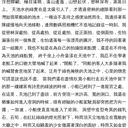
浮想聯翩。極目遠眺，遠山逶迤，山巒起伏，密林深布，蒸蒸日
上。 天池水的綠實在是太吸引人了。才透過密林的縫隙看到那一
灣如翡翠般綠的池水，一種迫不及待之感便油然而生。我邊排著長
隊緩慢地向天池移動，邊用數碼照相機忙不迭地記錄這一時刻。我
從密林深處拍、從高處拍、從近處拍、從正面拍、從側面拍，生怕
漏落任何一個角度，生怕遺落每一張漂亮的圖片。我不停的回看著
這一組圖片，我也不知是在為自己的拍攝技術點贊，還是在不停地
為天池的綠點贊。 終于坐上小舟蕩漾在天池中了。我忍不住學著
老船工的口吻大聲地喊了起來，“開船了。”同船的客人大多隨著我
的喊聲會意地笑了起來。泛舟于綠色掩映的天池之中，心里的愜意
可謂是說也說不盡。 當我們還在盡情欣賞小船行走后天池中留下
的那一縷縷富有詩意的綠波的時候，小船已經到了一進龍宮之處。
在這里，天池已到了盡頭，前方突現一米許高、寬的洞口。我還在
猶豫如何進入溶洞的時候，很有經驗的小船駕駛員卻突然把方向一
擺，一加速，小船便直直地進入了溶洞。 洞壁中造型奇異的鐘乳
石、石筍，在紅紅綠綠的燈光照射下，時而頂天立地地立在寬敞的
大廳之中，時而又似驕羞的少女微露著潔白的面紗，時而又如金碧