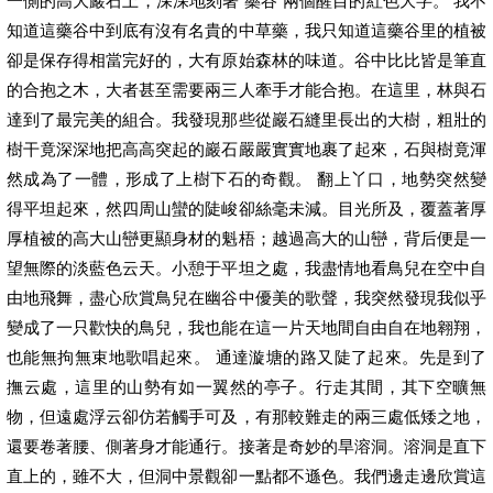
一側的高大巖石上，深深地刻著“藥谷”兩個醒目的紅色大字。 我不
知道這藥谷中到底有沒有名貴的中草藥，我只知道這藥谷里的植被
卻是保存得相當完好的，大有原始森林的味道。谷中比比皆是筆直
的合抱之木，大者甚至需要兩三人牽手才能合抱。在這里，林與石
達到了最完美的組合。我發現那些從巖石縫里長出的大樹，粗壯的
樹干竟深深地把高高突起的巖石嚴嚴實實地裹了起來，石與樹竟渾
然成為了一體，形成了上樹下石的奇觀。 翻上丫口，地勢突然變
得平坦起來，然四周山蠻的陡峻卻絲毫未減。目光所及，覆蓋著厚
厚植被的高大山巒更顯身材的魁梧；越過高大的山巒，背后便是一
望無際的淡藍色云天。小憩于平坦之處，我盡情地看鳥兒在空中自
由地飛舞，盡心欣賞鳥兒在幽谷中優美的歌聲，我突然發現我似乎
變成了一只歡快的鳥兒，我也能在這一片天地間自由自在地翱翔，
也能無拘無束地歌唱起來。 通達漩塘的路又陡了起來。先是到了
撫云處，這里的山勢有如一翼然的亭子。行走其間，其下空曠無
物，但遠處浮云卻仿若觸手可及，有那較難走的兩三處低矮之地，
還要卷著腰、側著身才能通行。接著是奇妙的旱溶洞。溶洞是直下
直上的，雖不大，但洞中景觀卻一點都不遜色。我們邊走邊欣賞這