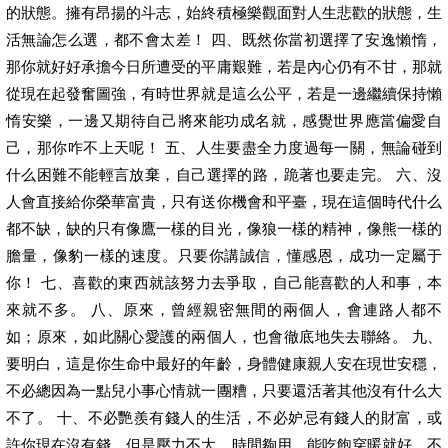
的狀態。擁有昂揚的斗志，始終積極樂觀面對人生悲歡的狀態，生
活無論怎么選，都不會太差！ 四、既然你當初選擇了安逸懶惰，
那你就好好承擔今日所遭受的平庸艱難，若是內心仍有不甘，那就
從現在起發奮圖強，有時世界就是這么公平，若是一邊繼續保持懶
惰安樂，一邊又期待自己將來能功成名就，感覺世界應當偏愛自
己，那你咋不上天呢！ 五、人生要盡全力度過每一關，無論碰到
什么困難不能輕言放棄，自己選擇的路，跪著也要走完。 六、沒
人會直接給你榮華富貴，只有送你機會和平臺，現在這個時代什么
都不缺，缺的只有像鷹一樣的目光，像狼一樣的精神，像熊一樣的
膽量，像豹一樣的速度。只要你講誠信，懂感恩，成功一定屬于
你！ 七、喜歡的東西就該努力去爭取，自己能喜歡的人和事，本
來就不多。 八、原來，曾經親密無間的兩個人，會連路人都不
如；原來，如此關心愛護的兩個人，也會徹底地失去聯絡。 九、
要明白，這是你生命中最好的年齡，身體健康親人安在現世安穩，
不必總因為一點兒小事心情就一團糟，只要還活著其他沒有什么大
不了。 十、不必艷羨有錢人的生活，不必妒忌有錢人的財富，或
許你現在沒有錢，但是壓力不大，時間夠用，能吃飽穿暖就好，不