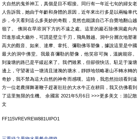
大自然的鬼斧神工，真個是目不暇接。同行有一年近七旬的婦女老
人告訴我，她由于年齡和身體的原因，近年來出行多是以兩輪車代
步，今天看到這么多美妙的奇觀，竟然也能讓自己不自覺地翻山越
嶺了。 佛洞在旱溶洞下方的不遠之處。這里的巖石除佛洞處向內
凹進形成大廳外，可謂是壁立千刃，飛鳥難越。洞中分層次地塑著
高大的觀音、如來、達摩、韋托、彌勒佛等塑像，據說這里是中國
最大的洞中佛堂。我最喜彌勒的塑像，他笑容可掬，溫婉能容。
到漩塘的路已是平緩起來了。我們雖累，但卻很快活。駐足于漩塘
邊上，守望著這一塘清且漣漪的塘水，靜靜地領略著山不轉水轉的
奇妙，我不禁為這大自然的神奇而感嘆。這時，我忽然抬頭看到遠
方一位老農揮舞著鞭子趕著壯壯的大水牛正在耕田，我又仿佛看到
了這里無限的生機。 余國富 2021年5月6日 >>>更多美文：游記散
文
FF115VREVREW881UIPO1
三重綠之果物水果餐盒價格