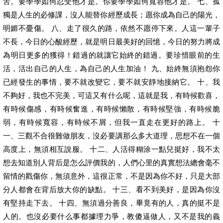
苦。要學學如何忍受他才是。你要學學如何寬容他才是。 七、孤
獨是人生的必修課，沒人能替你經歷成長；愿你成為自己的陽光，
明媚不憂傷。 八、走了很久的路，依然不愿停下來。人這一輩子
不長，今日的心酸經歷，就是明日最美好的回憶，今日的努力將成
為明日更多的獲得！錯過的就讓它始終的錯過。要珍惜眼前的生
活，活出自己的人生，為自己的人生加油！ 九、始終無須抱怨你
已經發生的事情，要不就改變它，要不就安靜地接納它。 十、我
不夠好，我也不完美，可這又有什么呢，這就是我，有時候歡喜，
有時候傷感，有時候奮進，有時候懶散，有時候堅強，有時候脆
弱，有時候寬容，有時候不屑，但我一直走在更好的路上。 十
一、三觀不合很難做朋友，沒必要講那么多大道理，思想不在一個
高度上，無須相互說服。 十二、人活得糊涂一點兒挺好，我不太
想去知道別人背后是怎么評價我的，人們心里的真實想法總會毫不
留情的戳傷你，無須意外，這很正常，不是因為你不好，只是大部
分人都會在背后放大你的缺點。 十三、看不到美好，是因為你沒
有堅持走下去。 十四、無須過分善良，畢竟有的人，真的挺不是
人的。也沒必要什么事都據理力爭，教傻逼做人，又不是我的義