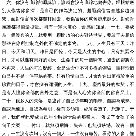
十六、你沒有底線的原諒誰，誰就會沒有底線地傷害你。歸根結底
別人傷害你多深，是自己的作為決定的。越退讓傷害會越多越頻
繁，面對傷害每次都能打回去，敢傷害你的就會越來越少。對硬骨
頭誰都得掂量掂量。擁有一顆大度心，會感到知足。 十七、要成
為一個優秀的人，就要用一顆開放的心去對待世界，要敢于去相信
那些在你所控制之外的不確定的事物。 十八、人生只有三天：昨
日、今天和明天。昨日是回憶，今天是人生的中心，只有抓緊今
日，才可以擁有美好的明天。生命中的每一個瞬間，過去的都將永
不再來，人生的每次歷經，全是生命中不可多得的體驗。懂得珍惜
自己并不是一件容易的事。只有珍惜自己，才會創造出值得珍重的
珍貴的日子，才會擁有瀟灑的人生。 十九、塵俗最好的默契，不
是有人懂你全部的言外之意，而是有人心疼你全部的欲言又止。
二十、很多人的失落，是違背了自己少年時的勵志。自認為成熟、
自認為練達、自認為精明，從前多幼稚，總算看透了、想穿了。于
是，我們就此變成自己年少時最憎惡的那種人。 溫柔了女孩子的
句子文案 一、付出，就無須后悔；失去，也無須缺憾。沒有一個
人，一生沒有坎坷；沒有一個人，一生沒有痛苦。看你的人多，懂