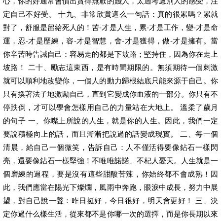
心，你的好通常會慣出貪得無厭的賤人，太過考慮別人的感受，注
定自己不好受。 十九、非常欣賞這么一句話：真的很累嗎？累就
對了，舒服是留給死人的！苦-才是人生，累-才是工作，變-才是命
運，忍-才是歷練，容-才是智慧，舍-才是獲得，做-才是擁有。當
你辛苦時告誡自己：容易走的都是下坡路；堅持住，因為你在走上
坡路！ 二十、勵志這東西，是有時間期限的。無須期待一個刺激
就可以順利地改變你，一個人的動力歸根結底只能來源于自己。你
只有換著法子地激勵自己，直到它變成你血液的一部分。你只有不
停跌倒，才可以學會怎樣用自己的力量站在大地上。 溫柔了歲月
的句子 一、你嘴上所說的人生，就是你的人生。因此，我們一定
要說積極向上的話，而且漸漸把說過的話變成現實。 二、每一個
清晨，給自己一個微笑，告訴自己：人不僅活得要像鉆石一樣閃
亮，還要像鉆石一樣堅強！不唯唯諾諾、不杞人憂天。人生就是一
個磨練的過程，要是沒有這些甜酸苦辣，你始終都不會成熟！因
此，我們應當在陽光下燦爛，風雨中奔跑，眼淚中成長，努力中展
望，對自己說一聲：昨日挺好，今日很好，明天會更好！ 三、決
定你過什么樣生活，從來都不是你哪一次的選擇，而是你長期以來