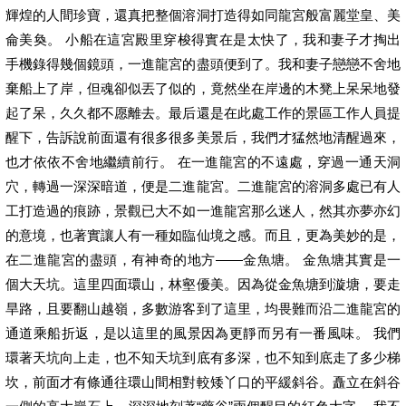
輝煌的人間珍寶，還真把整個溶洞打造得如同龍宮般富麗堂皇、美
侖美奐。 小船在這宮殿里穿梭得實在是太快了，我和妻子才掏出
手機錄得幾個鏡頭，一進龍宮的盡頭便到了。我和妻子戀戀不舍地
棄船上了岸，但魂卻似丟了似的，竟然坐在岸邊的木凳上呆呆地發
起了呆，久久都不愿離去。最后還是在此處工作的景區工作人員提
醒下，告訴說前面還有很多很多美景后，我們才猛然地清醒過來，
也才依依不舍地繼續前行。 在一進龍宮的不遠處，穿過一通天洞
穴，轉過一深深暗道，便是二進龍宮。二進龍宮的溶洞多處已有人
工打造過的痕跡，景觀已大不如一進龍宮那么迷人，然其亦夢亦幻
的意境，也著實讓人有一種如臨仙境之感。而且，更為美妙的是，
在二進龍宮的盡頭，有神奇的地方——金魚塘。 金魚塘其實是一
個大天坑。這里四面環山，林壑優美。因為從金魚塘到漩塘，要走
旱路，且要翻山越嶺，多數游客到了這里，均畏難而沿二進龍宮的
通道乘船折返，是以這里的風景因為更靜而另有一番風味。 我們
環著天坑向上走，也不知天坑到底有多深，也不知到底走了多少梯
坎，前面才有條通往環山間相對較矮丫口的平緩斜谷。矗立在斜谷