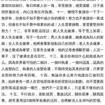
露宿街頭就行。每日和家人在一塊，享受親情，感受溫暖，日子過
得舒服自在，內心沒有任何負擔。 十一、懶惰不會讓你一下子一
無所有，但會在不知不覺中減少你的獲得！努力也不會讓你一夜成
功，但會在不知不覺中積累你的成！人生需要挑戰，更需要堅持和
努力！ 十二、非常喜歡這段話：窮人失去健康，等于雪上加霜；
富人失去健康，等于一生白忙；男人失去健康，她會成為別人的新
娘；女人失去健康，他將會重新妝點自己的洞房；老人失去健康，
天倫之樂成為奢望；兒童失去健康，他的父母會痛斷肝腸；人活一
輩子，沒了健康全是在百忙。 十三、最后你相信什么就能成為什
么。因為世界最可怕的二個詞，一個叫執著，一個叫認真，認真的
人改變自己，執著的人改變命運，不期待突如其來的好運，只希望
全部的努力終有回報。 十四、無論你多么努力地讓自己做到完
美，始終會有一群人在背地里指著你的背影比比劃劃。你不需要跟
誰對罵或是抽誰一嘴巴，他們不一定是壞人，只是看不懂你的活
法。 十五、不行就分，喜歡就買，重啟試試，關你屁事，關我屁
事。經常運用這5個簡單粗暴的法則，你將解決人生80%的苦惱。