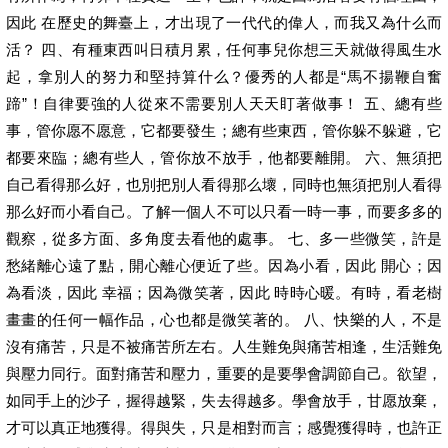
因此 在歷史的舞臺上，才出現了一代代的偉人，而我又為什么而
活？ 四、有種東西叫日積月累，任何事兒你想三天就做得風生水
起，拿別人的努力和堅持算什么？優秀的人都是“馬不揚鞭自奮
蹄”！自律要強的人從來不需要別人天天盯著做事！ 五、總有些
事，管你愿不愿意，它都要發生；總有些東西，管你躲不躲避，它
都要來臨；總有些人，管你放不放手，他都要離開。 六、無須把
自己看得那么好，也別把別人看得那么壞，同時也無須把別人看得
那么好而小看自己。了解一個人不可以只看一時一事，而要多多的
觀察，從多方面、多角度去看他的處事。 七、多一些微笑，許是
愁緒離心遠了點，開心離心便近了些。因為小看，因此 開心；因
為看淡，因此 幸福；因為微笑著，因此 時時心暖。有時，看老樹
畫畫的任何一幅作品，心也都是微笑著的。 八、快樂的人，不是
沒有痛苦，只是不被痛苦所左右。人生難免與痛苦相逢，生活難免
與壓力同行。面對痛苦和壓力，重要的是要學會調節自己。欲望，
如同手上的沙子，握得越緊，失去得越多。學會放手，甘愿放棄，
才可以真正地獲得。得與失，只是相對而言；感覺獲得時，也許正