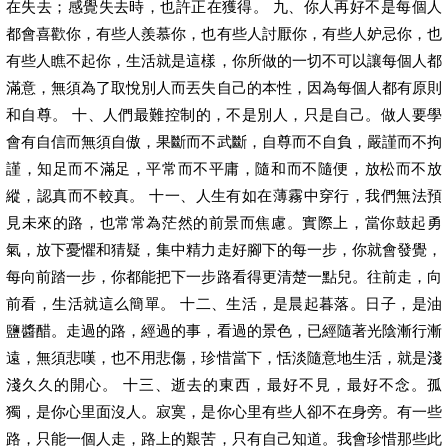
在失去；感覺失去時，也許正在獲得。 九、你人再好不是每個人
都會喜歡你，有些人羨慕你，也有些人討厭你，有些人妒忌你，也
有些人瞧不起你，生活就是這樣，你所做的一切不可以讓每個人都
滿意，無須為了取悅別人而丟失自己的本性，因為每個人都有原則
和自尊。 十、人們最難控制的，不是別人，只是自己。做人要學
會有自信而無須自傲，果斷而不武斷，自尊而不自負，嚴謹而不拘
謹，知足而不滿足，平常而不平庸，隨和而不隨便，放松而不放
縱，認真而不較真。 十一、人生有如在薄霧中穿行，我們無法預
見未來的路，也常常為茫然的前景而焦慮。實際上，當你鼓起勇
氣，放下憂懼和猜疑，集中精力走好腳下的每一步，你就會發覺，
每向前踏一步，你都能把下一步路看得更清楚一點兒。往前走，向
前看，生活就這么簡單。 十二、生活，是晨起暮落。日子，是油
鹽醬醋。走過的路，經過的事，看過的景色，已經隨著光陰漸行漸
遠，無須悲嘆，也不用悲傷，珍惜當下，恬淡隨意地生活，就是淺
淺久久的開心。 十三、逝去的東西，最好不見，最好不念。孤
獨，是你心里面沒人。寂寞，是你心里有些人卻不在身旁。有一些
路，只能一個人走，路上的艱苦，只有自己知道。我會珍惜那些此