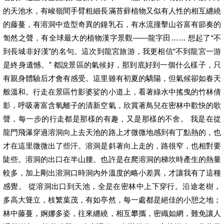
的天池水，有峻嶺間手臂粗細長滿苔蘚植物又似有人性的相互纏繞
的藤蔓，有溶洞中造型奇異的鐘乳石，有水流撞擊山谷富有節奏的
訇然之聲，有全球最大的植物漢字景觀——龍字田…… 想起了“不
到長城非好漢”的名句。這次到龍宮旅游，我更相信“不到龍宮一游
是終身遺憾。” 都說景區的氣候好，那到底好到一個什么樣子，只
有親身體驗后才會有感受。這里雖有初夏的驕陽，但氣候卻如春天
般溫和。行走在景區竹影婆娑的小道上，看著綠水中搖曳的竹林倩
影，呼吸著富含氧離子的清新空氣，欣賞著鳥兒在密林中歡快的歌
聲，每一步的行走都是那樣的有趣，又是那樣的不舍。 我是在從
龍門飛瀑穿過溶洞向上去天池的路上才微微地感到有丁點熱的，也
才在這里微微出了些汗。溶洞是斜著向上走的，路很窄，也相對要
陡些。溶洞的出口在半山腰。也許是在爬溶洞的梯坎時產生的熱量
較多，加上剛出溶洞口時洞內外溫度的略小差異，才讓我有了這種
感覺。 從溶洞出口到天池，全是在密林中上下穿行。沿途老樹，
多高大聳立，枝繁葉茂，有如亭然，每一處都是絕佳的小憩之地；
林中藤蔓，婀娜多姿，往來纏繞，相互攀攜，密織如網，難免讓人