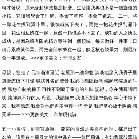
時才發現，原來緣起緣滅都是折磨。生活讓我再也不是一個癡傻的
小孩，它讓我學會了理解、學會了寬容、學會了遺忘。 二十、將
一顆花生投到漏斗里，很快就落下去了，而把一把花生投到漏斗
里，花生相互擠在一起，竟然一顆也落不下去了。成功的人之所以
成功，是因為將有限的精力專注到一個領域，每天做好一件事，日
積月累成就偉業。而把全部事擠在一起，缺乏核心競爭力，則最終
會一事無成。 >>>更多美文：干凈文案
母親，您走了 元宵漸漸逼近 老屋那一縷鄉愁 淡淡地滲入我骨子里
還掛您留下耳環 喊我乳名的聲音 我的心隱隱做痛 端起您喝過的牛
奶 和您自制的粽子 再找不到屬于童心的年味 記得，你在我耳邊嘮
叨 讓脾氣不好的人 母親，我讀懂您 我也不想讓您傷心 等心平靜下
來，我答應您 我會對他們再多包容一些 于是 我把掌心放于胸前 感
受著—— >>>更多美文：自創現代詩
五一小長假，到龍宮旅游。 龍宮的自然之美自不必說，都是出了
名的。這里有全國最大的洞中瀑布——龍門飛瀑，有如翡翠般翠綠