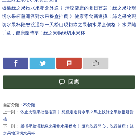
板橋綠之果物水果餐盒外送 》清涼健康的夏日首選！綠之果物現
切水果杯
蘆洲派對水果餐盒推薦 》健康零食新選擇！綠之果物現
切水果杯陪您渡過每一天
松山現切綠之果物水果盒價格 》水果隨
手拿，健康隨時享！綠之果物現切水果杯
回應
自訂分類：
不分類
上一則：
汐止火龍果批發推薦 》想穩定進貨水果？馬上找綠之果物批發對
接
下一則：
板橋學校活動綠之果物水果餐盒 》讓您吃得開心，吃得健康！綠
之果物現切水果杯