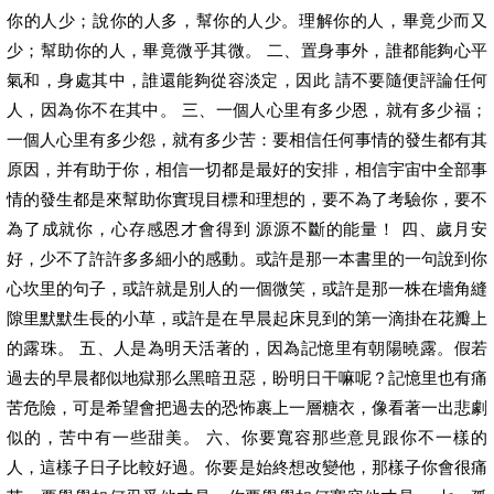
你的人少；說你的人多，幫你的人少。理解你的人，畢竟少而又
少；幫助你的人，畢竟微乎其微。 二、置身事外，誰都能夠心平
氣和，身處其中，誰還能夠從容淡定，因此 請不要隨便評論任何
人，因為你不在其中。 三、一個人心里有多少恩，就有多少福；
一個人心里有多少怨，就有多少苦：要相信任何事情的發生都有其
原因，并有助于你，相信一切都是最好的安排，相信宇宙中全部事
情的發生都是來幫助你實現目標和理想的，要不為了考驗你，要不
為了成就你，心存感恩才會得到 源源不斷的能量！ 四、歲月安
好，少不了許許多多細小的感動。或許是那一本書里的一句說到你
心坎里的句子，或許就是別人的一個微笑，或許是那一株在墻角縫
隙里默默生長的小草，或許是在早晨起床見到的第一滴掛在花瓣上
的露珠。 五、人是為明天活著的，因為記憶里有朝陽曉露。假若
過去的早晨都似地獄那么黑暗丑惡，盼明日干嘛呢？記憶里也有痛
苦危險，可是希望會把過去的恐怖裹上一層糖衣，像看著一出悲劇
似的，苦中有一些甜美。 六、你要寬容那些意見跟你不一樣的
人，這樣子日子比較好過。你要是始終想改變他，那樣子你會很痛