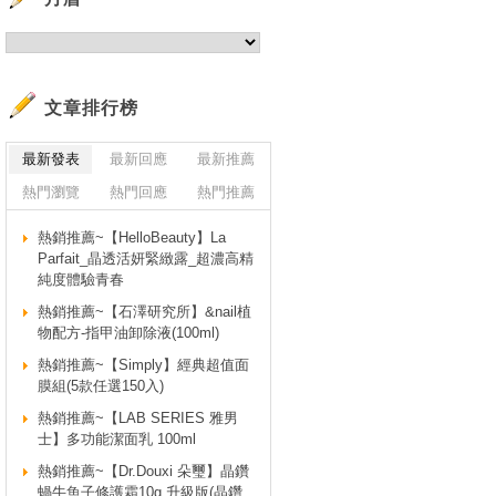
文章排行榜
最新發表
最新回應
最新推薦
熱門瀏覽
熱門回應
熱門推薦
熱銷推薦~【HelloBeauty】La
Parfait_晶透活妍緊緻露_超濃高精
純度體驗青春
熱銷推薦~【石澤研究所】&nail植
物配方-指甲油卸除液(100ml)
熱銷推薦~【Simply】經典超值面
膜組(5款任選150入)
熱銷推薦~【LAB SERIES 雅男
士】多功能潔面乳 100ml
熱銷推薦~【Dr.Douxi 朵璽】晶鑽
蝸牛魚子修護霜10g 升級版(晶鑽