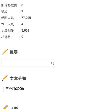
部落格推薦
：
0
等級
：
7
點閱人氣
：
77,295
本日人氣
：
4
文章創作
：
3,009
相簿數
：
0
搜尋
文章分類
不分類(3009)
月曆