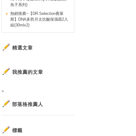
魚子系列)
熱銷推薦~【DR.Selection賽萊
斯】DNA多胜月太抗皺保濕霜2入
組(30mlx2)
精選文章
我推薦的文章
>
部落格推薦人
標籤