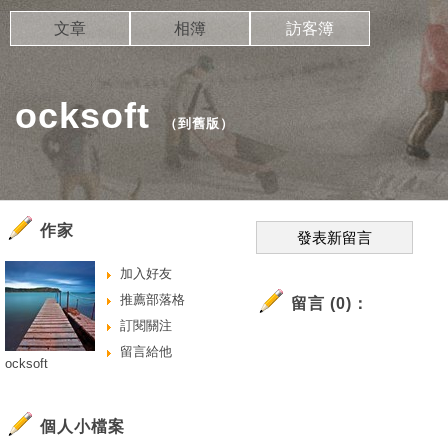
文章
相簿
訪客簿
ocksoft
（
到舊版
）
作家
發表新留言
加入好友
推薦部落格
留言 (0)：
訂閱關注
留言給他
ocksoft
個人小檔案