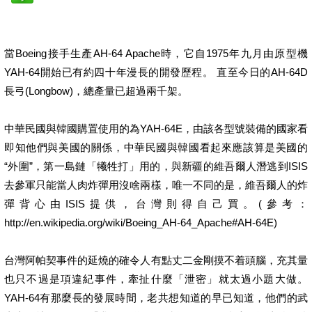
當Boeing接手生產AH-64 Apache時，它自1975年九月由原型機
YAH-64開始已有約四十年漫長的開發歷程。 直至今日的AH-64D
長弓(Longbow)，總產量已超過兩千架。
中華民國與韓國購置使用的為YAH-64E，由該各型號裝備的國家看
即知他們與美國的關係，中華民國與韓國看起來應該算是美國的
“外圍”，第一島鏈「犧牲打」用的，與新疆的維吾爾人潛逃到ISIS
去參軍只能當人肉炸彈用沒啥兩樣，唯一不同的是，維吾爾人的炸
彈背心由ISIS提供，台灣則得自己買。(參考：
http://en.wikipedia.org/wiki/Boeing_AH-64_Apache#AH-64E)
台灣阿帕契事件的延燒的確令人有點丈二金剛摸不着頭腦，充其量
也只不過是項違紀事件，牽扯什麼「泄密」就太過小題大做。
YAH-64有那麼長的發展時間，老共想知道的早已知道，他們的武