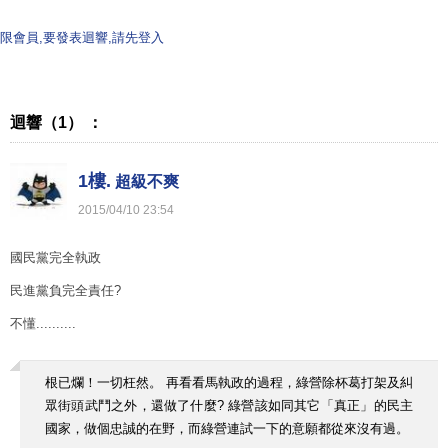
限會員,要發表迴響,請先登入
迴響（1） ：
1樓.
超級不爽
2015
/
04
/
10
23
:
54
國民黨完全執政
民進黨負完全責任?
不懂..........
根已爛！一切枉然。 再看看馬執政的過程，綠營除杯葛打架及糾
眾街頭武鬥之外，還做了什麼? 綠營該如同其它「真正」的民主
國家，做個忠誠的在野，而綠營連試一下的意願都從來沒有過。