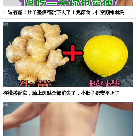
一週有感！肚子整個都消下去了！免節食，排空順暢就夠
PR
檸檬搭配它，臉上斑點全部消失了，小肚子都變平坦了
PR