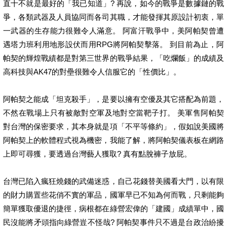
直十不就是最好的「我已知道」? 再說，如今的戰爭是數據鏈的戰
爭，各類武器及人員協同而各司其職，才能發揮其原設計初衷，單
一武器的生存能力很難令人滿意。 阿富汗戰爭中，美阿帕契曾遭
遇塔力班利用地形設伏而用RPG將阿帕契擊落。 到目前為止，阿
帕契的輝煌戰績都是對第三世界的戰爭結果，「吃爛飯」的成績及
高科技與AK47的對壘很難令人信服它的「性價比」。
阿帕契之能成「坦克殺手」，是要以擁有空優及其它搭配為前題，
不然在戰場上只有被敵對空軍及地對空當靶子打。 美軍售阿帕契
對台灣的保密要求，其本身就是項「不平等條約」，假如說美國將
阿帕契上的軟體程式視為機密，我能了解，將阿帕契儀表板在網路
上即可尋獲，要透過台灣藝人獲取? 真有點脫褲子放屁。
台灣已陷入瘋狂燒錢的武備迷惑，自己花錢替美國看大門，以有限
的財力購置些花俏不實的軍品，國軍早已不知為何而戰，只剩能夠
簡單獲取優退的捷徑，病根都在綠營宏偉的「建國」成績單中，國
民沒能將矛頭指向綠營豈不怪哉? 阿帕契事件只不過是台政治紛擾