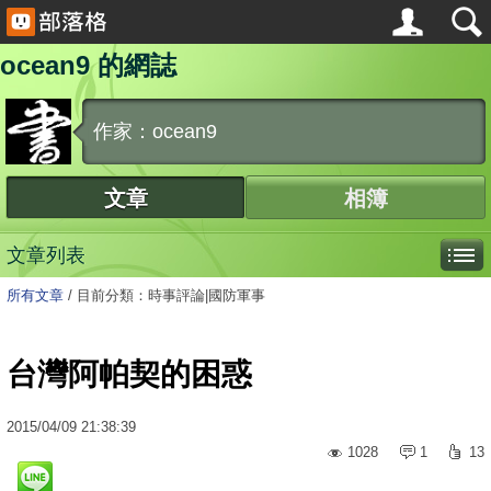
ocean9 的網誌
作家：ocean9
文章
相簿
文章列表
所有文章
/
目前分類：時事評論|國防軍事
台灣阿帕契的困惑
2015
/
04
/
09
21:38:39
1028
1
13