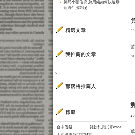
郵局小額信貸 急用錢如何快速辦
理過件撥款呢
精選文章
20
苗
我推薦的文章
h
>
部落格推薦人
標籤
20
台中借錢
貸款利息試算excel
華
山葉機車分期零利率