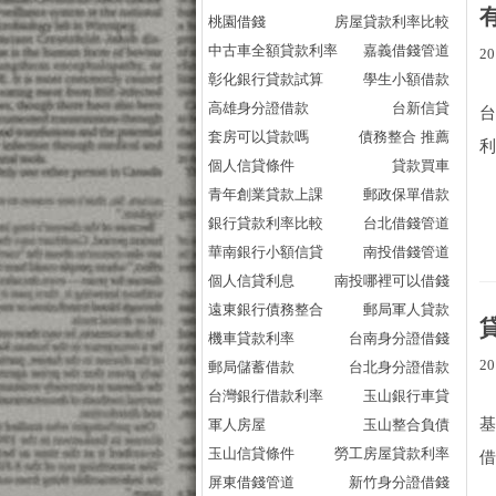
桃園借錢
房屋貸款利率比較
中古車全額貸款利率
嘉義借錢管道
20
彰化銀行貸款試算
學生小額借款
高雄身分證借款
台新信貸
台
套房可以貸款嗎
債務整合 推薦
利
個人信貸條件
貸款買車
青年創業貸款上課
郵政保單借款
銀行貸款利率比較
台北借錢管道
華南銀行小額信貸
南投借錢管道
個人信貸利息
南投哪裡可以借錢
遠東銀行債務整合
郵局軍人貸款
機車貸款利率
台南身分證借錢
20
郵局儲蓄借款
台北身分證借款
台灣銀行借款利率
玉山銀行車貸
基
軍人房屋
玉山整合負債
玉山信貸條件
勞工房屋貸款利率
借
屏東借錢管道
新竹身分證借錢