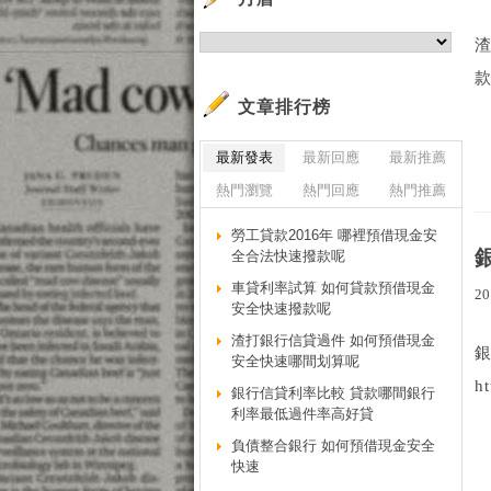
渣
款
文章排行榜
最新發表
最新回應
最新推薦
熱門瀏覽
熱門回應
熱門推薦
勞工貸款2016年 哪裡預借現金安
全合法快速撥款呢
車貸利率試算 如何貸款預借現金
20
安全快速撥款呢
渣打銀行信貸過件 如何預借現金
安全快速哪間划算呢
h
銀行信貸利率比較 貸款哪間銀行
利率最低過件率高好貸
負債整合銀行 如何預借現金安全
快速