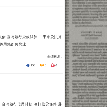
負債 臺灣銀行貸款試算 二手車貸試算
息 急用錢如何快速...
繼續閱讀...
150
0
0
 台灣銀行信用貸款 渣打信貸條件 屏