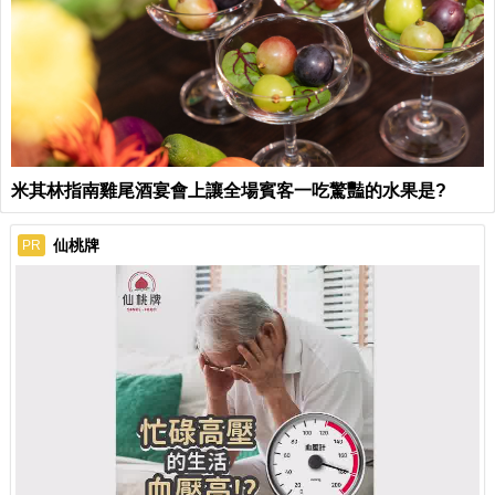
米其林指南雞尾酒宴會上讓全場賓客一吃驚豔的水果是?
仙桃牌
PR