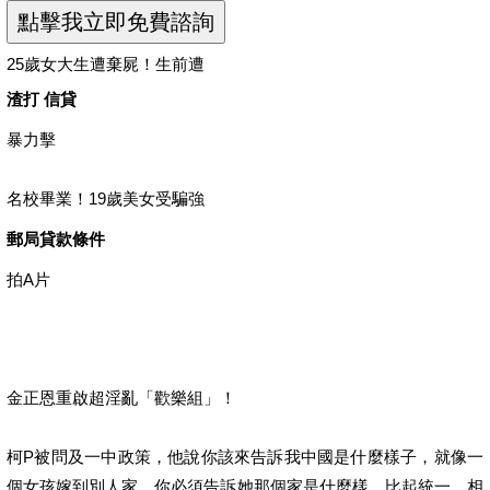
25歲女大生遭棄屍！生前遭
渣打 信貸
暴力擊
名校畢業！19歲美女受騙強
郵局貸款條件
拍A片
金正恩重啟超淫亂「歡樂組」！
柯P被問及一中政策，他說你該來告訴我中國是什麼樣子，就像一
個女孩嫁到別人家，你必須告訴她那個家是什麼樣。比起統一，相