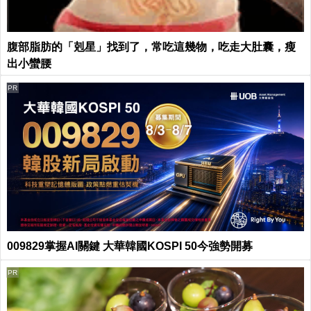
腹部脂肪的「剋星」找到了，常吃這幾物，吃走大肚囊，瘦
出小蠻腰
PR
009829掌握AI關鍵 大華韓國KOSPI 50今強勢開募
PR