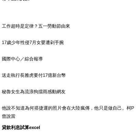
工作超時是定律？五一勞動節由來
17歲少年性侵7月女嬰遭剁手腕
國際中心／綜合報導
送走執行長雅虎要付17億新台幣
秘魯女生為流浪狗擋雨感動網友
他說不知道為何搭捷運的照片會在大陸瘋傳，他只是做自己。柯P
曾說當
貸款利息試算excel