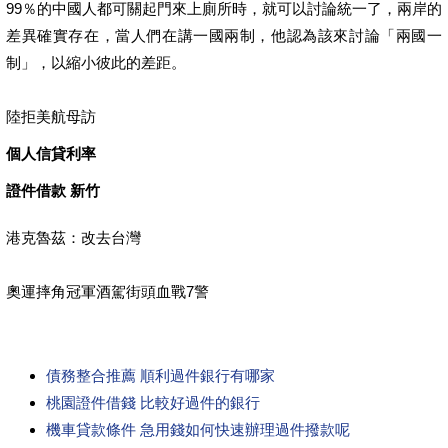
99％的中國人都可關起門來上廁所時，就可以討論統一了，兩岸的
差異確實存在，當人們在講一國兩制，他認為該來討論「兩國一
制」，以縮小彼此的差距。
陸拒美航母訪
個人信貸利率
證件借款 新竹
港克魯茲：改去台灣
奧運摔角冠軍酒駕街頭血戰7警
債務整合推薦 順利過件銀行有哪家
桃園證件借錢 比較好過件的銀行
機車貸款條件 急用錢如何快速辦理過件撥款呢