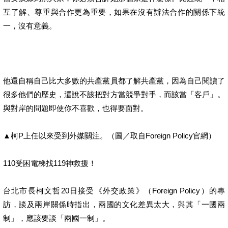
互了解、尊重與合作更為重要，如果在沒有辦法合作的關係下統
一，沒有意義。
他還自稱自己比大多數的共產黨員都了解共產黨，因為自己閱讀了
很多他們的歷史，還說不該把對方當競爭對手，而該當「客戶」。
與對岸的問題即使你不喜歡，也得要面對。
▲柯P上任以來受到外媒關注。（圖／取自Foreign Policy官網）
110受困電梯找119神救援！
台北市長柯文哲20日接受《外交政策》（Foreign Policy）的專
訪，談及兩岸關係時指出，兩國的文化差異太大，與其「一國兩
制」，應該要談「兩國一制」。