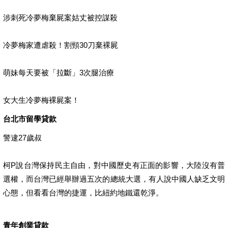
涉刺死冷夢梅棄屍案姑丈被控謀殺
冷夢梅家遭虐殺！割頸30刀棄裸屍
萌妹每天要被「拉斷」3次腿治療
女大生冷夢梅裸屍案！
台北市留學貸款
警逮27歲叔
柯P說台灣保持民主自由，對中國歷史有正面的影響，大陸沒有普
選權，而台灣已經舉辦過五次的總統大選，有人說中國人缺乏文明
心態，但看看台灣的捷運，比紐約地鐵還乾淨。
青年創業貸款