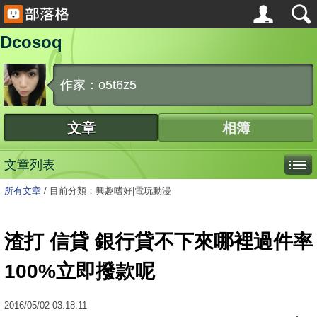
Dcosoq
作家：o5t6z5
文章
相簿
文章列表
所有文章
/
目前分類：興趣嗜好|電玩動漫
渣打 信貸 銀行貸不下來哪裡過件率
100%立即撥款呢
2016
/
05
/
02
03:18:11