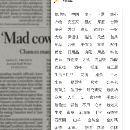
標籤
整理箱
中國
摩卡
卡通
路心
衣物
安室家
很好
厚度
台灣
洗碗
方型
彩盒
管鍍鉻
平盤
火焰
保溫保
格比
天然
包共
良品
容物
平價頂
重量
配件
餐盒
日用品
典藏
用品
特色
色系
置物架
方式
刀型號
功能
管直徑
酒杯
插座
白三層
生活日用品
花灑
桌角
主材
米色
易麗特
尺寸
公事包
莫芮拉
信用卡
研究研究
包收納
麻灰
人母
C.
康好禮
手拿包
范倫鐵
背包
不用
心水
包短夾
牛皮
蜜桃
金項鍊
十字
石墜推
石墜開
山羊
金純金
金好嗎
金墜
金重足
愛情
路通
金牌