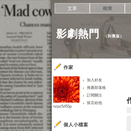
文章
相簿
影劇熱門
（
到舊版
）
作家
加入好友
推薦部落格
訂閱關注
留言給他
nzpz5rl55p
個人小檔案