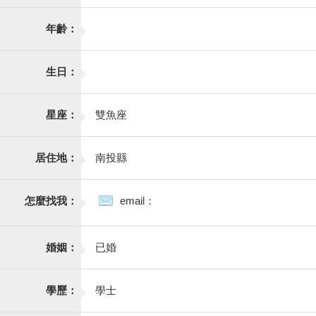
年齡：
生日：
星座：
雙魚座
居住地：
南投縣
怎麼找我：
email：
婚姻：
已婚
學歷：
學士