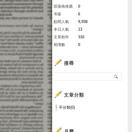
部落格推薦
：
0
等級
：
6
點閱人氣
：
9,558
本日人氣
：
13
文章創作
：
310
相簿數
：
0
搜尋
文章分類
不分類(0)
月曆