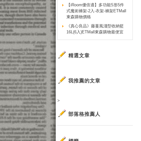
【iRoom優倍適】多功能S形5件
式魔術褲架-2入-衣架-褲架ETMall
東森購物價格
《真心良品》藤蔓風淺型收納籃
16L(6入)ETMall東森購物最便宜
精選文章
我推薦的文章
>
部落格推薦人