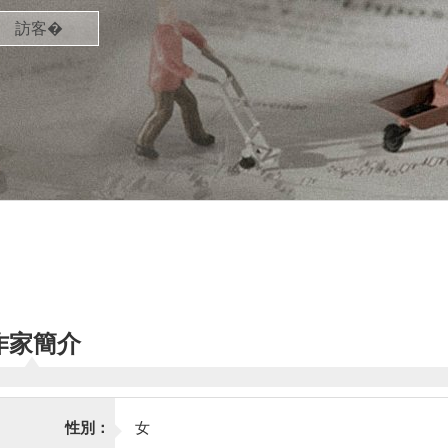
訪客�
作家簡介
性別：
女