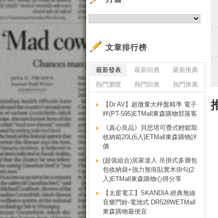
文章排行榜
最新發表
最新回應
最新推薦
熱門瀏覽
熱門回應
熱門推薦
【Dr.AV】超微量大秤盤精準 電子
秤(PT-595)ETMall東森購物部落客
《真心良品》貝思塔可疊式輕鬆取
收納箱20L(6入)ETMall東森購物評
價
(超值組合)居家達人 吊掛式多層包
包收納袋+強力無痕貼實木掛勾(2
入)ETMall東森購物心得分享
【太星電工】SKANDIA 經典無線
音樂門鈴-電池式 DR528WETMall
東森購物最便宜