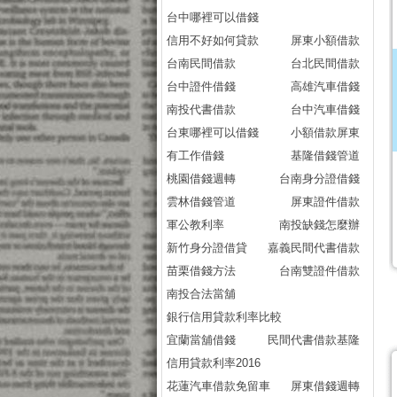
台中哪裡可以借錢
信用不好如何貸款
屏東小額借款
台南民間借款
台北民間借款
台中證件借錢
高雄汽車借錢
南投代書借款
台中汽車借錢
台東哪裡可以借錢
小額借款屏東
有工作借錢
基隆借錢管道
桃園借錢週轉
台南身分證借錢
雲林借錢管道
屏東證件借款
軍公教利率
南投缺錢怎麼辦
新竹身分證借貸
嘉義民間代書借款
苗栗借錢方法
台南雙證件借款
南投合法當舖
銀行信用貸款利率比較
宜蘭當舖借錢
民間代書借款基隆
信用貸款利率2016
花蓮汽車借款免留車
屏東借錢週轉