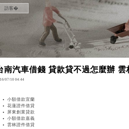
訪客�
台南汽車借錢 貸款貸不過怎麼辦 雲
16
/
07
/
10
04
:
44
小額借款宜蘭
花蓮證件借貸
屏東創業貸款
小額借款嘉義
雲林證件借貸