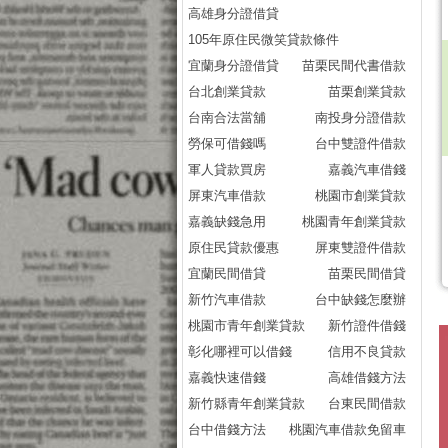
高雄身分證借貸
105年原住民微笑貸款條件
宜蘭身分證借貸
苗栗民間代書借款
台北創業貸款
苗栗創業貸款
台南合法當舖
南投身分證借款
勞保可借錢嗎
台中雙證件借款
軍人貸款買房
嘉義汽車借錢
屏東汽車借款
桃園市創業貸款
嘉義缺錢急用
桃園青年創業貸款
原住民貸款優惠
屏東雙證件借款
宜蘭民間借貸
苗栗民間借貸
新竹汽車借款
台中缺錢怎麼辦
桃園市青年創業貸款
新竹證件借錢
彰化哪裡可以借錢
信用不良貸款
嘉義快速借錢
高雄借錢方法
新竹縣青年創業貸款
台東民間借款
台中借錢方法
桃園汽車借款免留車