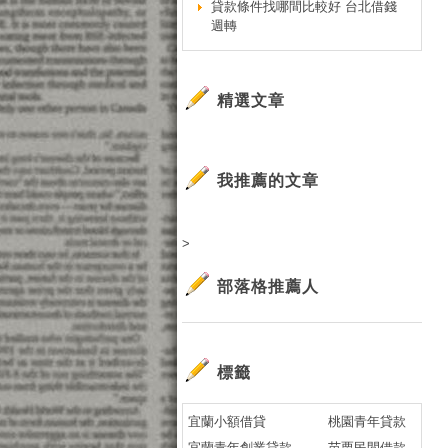
貸款條件找哪間比較好 台北借錢
週轉
精選文章
我推薦的文章
>
部落格推薦人
標籤
宜蘭小額借貸
桃園青年貸款
宜蘭青年創業貸款
苗栗民間借款